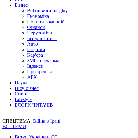
Бізнес
Всі новини розділу
Економіка
Новини компаній
Фінанси
Нерухомість
Інтернет та IT
Авто
Податки
Кар'єра
ЗМІ та реклама
Індекси
Прес-релізи
АБК
Наука
Шоу-бізнес
Спорт
Lifestyle
БЛОГИ ЧИТАЧІВ
СПЕЦТЕМА:
Війна в Ірані
ВСІ ТЕМИ
Вступ України в ЄС