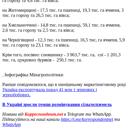
га гороху та 9,8 тис. га вівса;
на Житомирщині - 17,5 тис. га пшениці, 19,3 тис. га ячменя, 3
тис. га гороху та 26,5 тис. га вівса;
на Хмельниччині - 14,8 тис. га пшениці, 59,1 тис. га ячменя,
2,6 тис. га гороху та 2,5 тис. га вівса;
на Чернігівщині - 12,3 тис. га пшениці, 16,5 тис, га ячменя, 5,9
тис. га гороху та 23,1 тис. га вівса.
Крім того, посіяно: соняшнику - 3 963,7 тис. га, сої - 1 201,3
тис. га, цукрових буряків - 250,1 тис. га.
Інфографіка Мінагрополітики
Раніше повідомлялося, що в нинішньому маркетинговому році
Україна експортувала понад 41 млн т зернових і
зернобобових.
В Україні зросли темпи розмінування сільгоспземель
Новини від
Корреспондент.net
в Telegram та WhatsApp.
Підписуйтесь на наші канали
https://t.me/korrespondentnet
та
WhatsApp