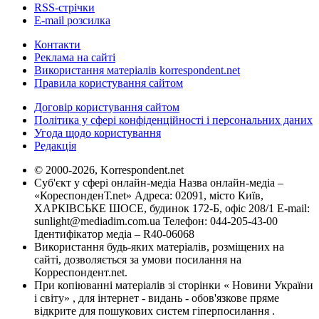
RSS-стрічки
E-mail розсилка
Контакти
Реклама на сайті
Використання матеріалів korrespondent.net
Правила користування сайтом
Договір користування сайтом
Політика у сфері конфіденційності і персональних даних
Угода щодо користування
Редакція
© 2000-2026, Korrespondent.net
Суб'єкт у сфері онлайн-медіа Назва онлайн-медіа –
«КореспонденТ.net» Адреса: 02091, місто Київ,
ХАРКІВСЬКЕ ШОСЕ, будинок 172-Б, офіс 208/1 E-mail:
sunlight@mediadim.com.ua
Телефон: 044-205-43-00
Ідентифікатор медіа – R40-06068
Використання будь-яких матеріалів, розміщених на
сайті, дозволяється за умови посилання на
Корреспондент.net.
При копіюванні матеріалів зі сторінки « Новини України
і світу» , для інтернет - видань - обов'язкове пряме
відкрите для пошукових систем гіперпосилання .