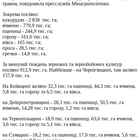
травня, повідомила пресслужба Мінагрополітики.
Зокрема посіяно:
кукурудзи - 2 838 тис. га;
ячменю - 779,9 тис. га;
пшениці - 244,9 тис. га;
гороху - 161,6 тис. га;
вівса - 165 тис. га;
проса - 28,5 тис. га;
гречки - 14,8 тис. га.
За минулий тиждень зернових та зернобобових культур
посіяно 912,9 тис. га. Найбільше - на Чернігівщині, там засіяно
157,9 тис. га.
На Київщині засіяно 32,3 тис. га пшениці, 44,3 тис. га ячменя,
5,8 тис. га гороху та 6,5 тис. га вівса.
на Дніпропетровщині - 28,3 тис. га пшениці, 50,5 тис. га
ячменю, 14,28 тис. га гороху, 1,2 тис га вівса;
на Тернопільщині - 18,9 тис. га пшениці, 63,6 тис. га ячменя,
3,6 тис. га гороху та 5,1 тис. га вівса;
на Сумщині - 18,2 тис. га пшениці, 17,9 тис. га ячменя, 5,6 тис.