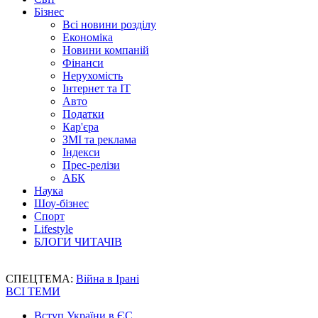
Бізнес
Всі новини розділу
Економіка
Новини компаній
Фінанси
Нерухомість
Інтернет та IT
Авто
Податки
Кар'єра
ЗМІ та реклама
Індекси
Прес-релізи
АБК
Наука
Шоу-бізнес
Спорт
Lifestyle
БЛОГИ ЧИТАЧІВ
СПЕЦТЕМА:
Війна в Ірані
ВСІ ТЕМИ
Вступ України в ЄС