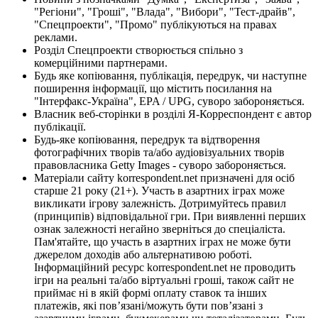
"Регіони", "Гроші", "Влада", "Вибори", "Тест-драйв",
"Спецпроекти", "Промо" публікуються на правах
реклами.
Розділ Спецпроекти створюється спільно з
комерційними партнерами.
Будь яке копіювання, публікація, передрук, чи наступне
поширення інформації, що містить посилання на
"Інтерфакс-Україна", EPA / UPG, суворо забороняється.
Власник веб-сторінки в розділі Я-Корреспондент є автор
публікації.
Будь-яке копіювання, передрук та відтворення
фотографічних творів та/або аудіовізуальних творів
правовласника Getty Images - суворо забороняється.
Матеріали сайту korrespondent.net призначені для осіб
старше 21 року (21+). Участь в азартних іграх може
викликати ігрову залежність. Дотримуйтесь правил
(принципів) відповідальної гри. При виявленні перших
ознак залежності негайно зверніться до спеціаліста.
Пам'ятайте, що участь в азартних іграх не може бути
джерелом доходів або альтернативою роботі.
Інформаційний ресурс korrespondent.net не проводить
ігри на реальні та/або віртуальні гроші, також сайт не
приймає ні в якій формі оплату ставок та інших
платежів, які пов’язані/можуть бути пов’язані з