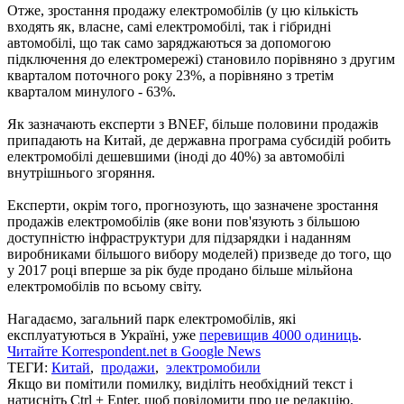
Отже, зростання продажу електромобілів (у цю кількість
входять як, власне, самі електромобілі, так і гібридні
автомобілі, що так само заряджаються за допомогою
підключення до електромережі) становило порівняно з другим
кварталом поточного року 23%, а порівняно з третім
кварталом минулого - 63%.
Як зазначають експерти з BNEF, більше половини продажів
припадають на Китай, де державна програма субсидій робить
електромобілі дешевшими (іноді до 40%) за автомобілі
внутрішнього згоряння.
Експерти, окрім того, прогнозують, що зазначене зростання
продажів електромобілів (яке вони пов'язують з більшою
доступністю інфраструктури для підзарядки і наданням
виробниками більшого вибору моделей) призведе до того, що
у 2017 році вперше за рік буде продано більше мільйона
електромобілів по всьому світу.
Нагадаємо, загальний парк електромобілів, які
експлуатуються в Україні, уже
перевищив 4000 одиниць
.
Читайте Korrespondent.net в Google News
ТЕГИ:
Китай
,
продажи
,
электромобили
Якщо ви помітили помилку, виділіть необхідний текст і
натисніть Ctrl + Enter, щоб повідомити про це редакцію.