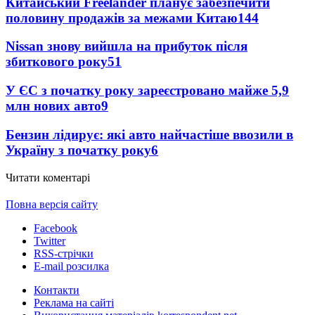
Китайський Freelander планує забезпечити
половину продажів за межами Китаю
144
Nissan знову вийшла на прибуток після
збиткового року
51
У ЄС з початку року зареєстровано майже 5,9
млн нових авто
9
Бензин лідирує: які авто найчастіше ввозили в
Україну з початку року
6
Читати коментарі
Повна версія сайту
Facebook
Twitter
RSS-стрічки
E-mail розсилка
Контакти
Реклама на сайті