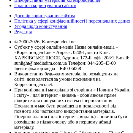
Використання матеріалів korrespondent.net
Правила користування сайтом
Договір користування сайтом
Політика у сфері конфіденційності і персональних даних
Угода щодо користування
Редакція
© 2000-2026, Korrespondent.net
Суб'єкт у сфері онлайн-медіа Назва онлайн-медіа –
«КореспонденТ.net» Адреса: 02091, місто Київ,
ХАРКІВСЬКЕ ШОСЕ, будинок 172-Б, офіс 208/1 E-mail:
sunlight@mediadim.com.ua
Телефон: 044-205-43-00
Ідентифікатор медіа – R40-06068
Використання будь-яких матеріалів, розміщених на
сайті, дозволяється за умови посилання на
Корреспондент.net.
При копіюванні матеріалів зі сторінки « Новини України
і світу» , для інтернет - видань - обов'язкове пряме
відкрите для пошукових систем гіперпосилання .
Посилання має бути розміщена в незалежності від
повного або часткового використання матеріалів.
Гіперпосилання ( для інтернет - видань) - повинна бути
розміщена в підзаголовку або в першому абзаці
матеріалу.
Новини з позначками "Думка", "Експертиза", "Заява",