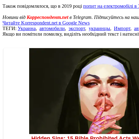
Також повідомлялося, що в 2019 році
попит на електромобілі в 
Новини від
Корреспондент.net
в Telegram. Підписуйтесь на на
Читайте Korrespondent.net в Google News
ТЕГИ:
Украина
,
автомобили
,
экспорт
,
украинцы
,
Импорт
,
ав
Якщо ви помітили помилку, виділіть необхідний текст і натисніт