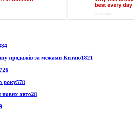
884
вину продажів за межами Китаю
1821
726
о року
578
н нових авто
28
9