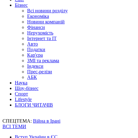
Бізнес
Всі новини розділу
Економіка
Новини компаній
Фінанси
Нерухомість
Інтернет та IT
Авто
Податки
Кар'єра
ЗМІ та реклама
Індекси
Прес-релізи
АБК
Наука
Шоу-бізнес
Спорт
Lifestyle
БЛОГИ ЧИТАЧІВ
СПЕЦТЕМА:
Війна в Ірані
ВСІ ТЕМИ
Вступ України в ЄС