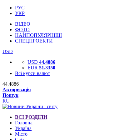
РУС
УКР
ВІДЕО
ФОТО
НАЙПОПУЛЯРНІШІ
СПЕЦПРОЕКТИ
USD
USD
44.4886
EUR
51.3350
Всі курси валют
44.4886
Авторизація
Пошук
RU
ВСІ РОЗДІЛИ
Головна
Україна
Місто
Світ