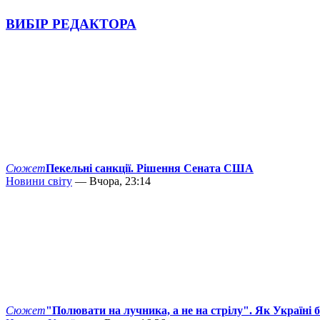
ВИБІР РЕДАКТОРА
Сюжет
Пекельні санкції. Рішення Сената США
Новини світу
— Вчора, 23:14
Сюжет
"Полювати на лучника, а не на стрілу". Як Україні 