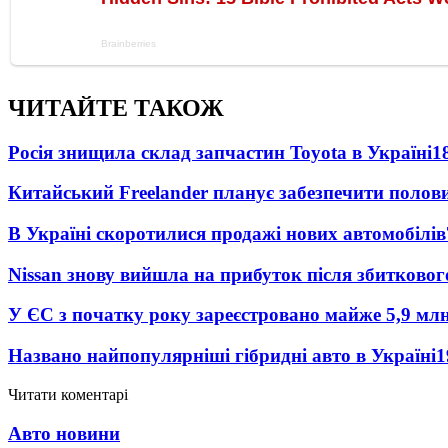
ЧИТАЙТЕ ТАКОЖ
Росія знищила склад запчастин Toyota в Україні
1
Китайський Freelander планує забезпечити поло
В Україні скоротилися продажі нових автомобілів
Nissan знову вийшла на прибуток після збитковог
У ЄС з початку року зареєстровано майже 5,9 мл
Названо найпопулярніші гібридні авто в Україні
1
Читати коментарі
Авто новини