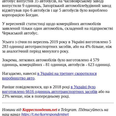
автобус випустив 35 автобусів, на Часовоярському заводі
випустили 9 одиниць, Запорізький автомобілебудівний завод
відзвітував про 6 автобусів і ще 5 автобусів було вироблено
корпорацією Богдан.
У вересневій статистиці щодо комерційних автомобілів
заявлений тільки один автомобіль, складений на підприємстві
Черкаський автобус.
Усього з січня по вересень 2019 року в Україні виготовлено 5
283 одиниці автотранспортних засобів, або на 4% більше, ніж
за аналогічний період минулого року.
Зокрема, легкових автомобілів було виготовлено 4 579
одиниць, комерційних - 81 одиниця, автобусів - 623 одиниці.
Нагадаємо, навесні
в Україні на третину скоротилося
виробництво авто
.
Раніше повідомлялося, що в 2018 році
в Україні було
виготовлено 6616 одиниць автотранспортних засобів
або на
23% менше, ніж в попередньому році.
Новини від
Корреспондент.net
в Telegram. Підписуйтесь на
наш канал
https://t.me/korrespondentnet