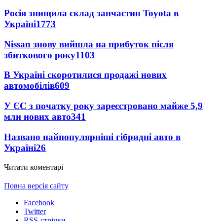
Росія знищила склад запчастин Toyota в
Україні
1773
Nissan знову вийшла на прибуток після
збиткового року
1103
В Україні скоротилися продажі нових
автомобілів
609
У ЄС з початку року зареєстровано майже 5,9
млн нових авто
341
Названо найпопулярніші гібридні авто в
Україні
26
Читати коментарі
Повна версія сайту
Facebook
Twitter
RSS-стрічки