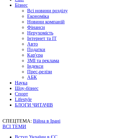
Бізнес
Всі новини розділу
Економіка
Новини компаній
Фінанси
Нерухомість
Інтернет та IT
Авто
Податки
Кар'єра
ЗМІ та реклама
Індекси
Прес-релізи
АБК
Наука
Шоу-бізнес
Спорт
Lifestyle
БЛОГИ ЧИТАЧІВ
СПЕЦТЕМА:
Війна в Ірані
ВСІ ТЕМИ
Вступ України в ЄС