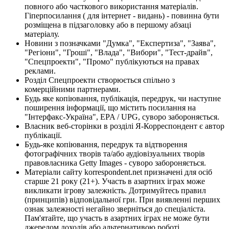
повного або часткового використання матеріалів.
Гіперпосилання ( для інтернет - видань) - повинна бути
розміщена в підзаголовку або в першому абзаці
матеріалу.
Новини з позначками "Думка", "Експертиза", "Заява",
"Регіони", "Гроші", "Влада", "Вибори", "Тест-драйв",
"Спецпроекти", "Промо" публікуються на правах
реклами.
Розділ Спецпроекти створюється спільно з
комерційними партнерами.
Будь яке копіювання, публікація, передрук, чи наступне
поширення інформації, що містить посилання на
"Інтерфакс-Україна", EPA / UPG, суворо забороняється.
Власник веб-сторінки в розділі Я-Корреспондент є автор
публікації.
Будь-яке копіювання, передрук та відтворення
фотографічних творів та/або аудіовізуальних творів
правовласника Getty Images - суворо забороняється.
Матеріали сайту korrespondent.net призначені для осіб
старше 21 року (21+). Участь в азартних іграх може
викликати ігрову залежність. Дотримуйтесь правил
(принципів) відповідальної гри. При виявленні перших
ознак залежності негайно зверніться до спеціаліста.
Пам'ятайте, що участь в азартних іграх не може бути
джерелом доходів або альтернативою роботі.