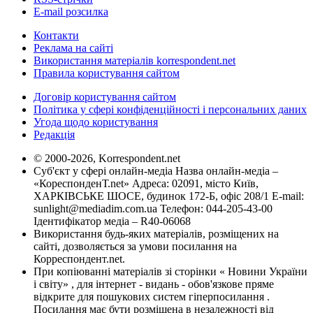
E-mail розсилка
Контакти
Реклама на сайті
Використання матеріалів korrespondent.net
Правила користування сайтом
Договір користування сайтом
Політика у сфері конфіденційності і персональних даних
Угода щодо користування
Редакція
© 2000-2026, Korrespondent.net
Суб'єкт у сфері онлайн-медіа Назва онлайн-медіа –
«КореспонденТ.net» Адреса: 02091, місто Київ,
ХАРКІВСЬКЕ ШОСЕ, будинок 172-Б, офіс 208/1 E-mail:
sunlight@mediadim.com.ua
Телефон: 044-205-43-00
Ідентифікатор медіа – R40-06068
Використання будь-яких матеріалів, розміщених на
сайті, дозволяється за умови посилання на
Корреспондент.net.
При копіюванні матеріалів зі сторінки « Новини України
і світу» , для інтернет - видань - обов'язкове пряме
відкрите для пошукових систем гіперпосилання .
Посилання має бути розміщена в незалежності від