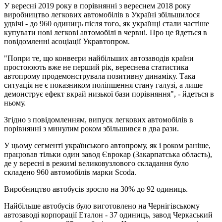
У вересні 2019 року в порівнянні з вереснем 2018 року
виробництво легкових автомобілів в Україні збільшилося
удвічі - до 960 одиниць після того, як українці стали частіше
купувати нові легкові автомобілі в червні. Про це йдеться в
повідомленні асоціації Укравтопром.
"Попри те, що конвеєри найбільших автозаводів країни
простоюють вже не перший рік, вереснева статистика
автопрому продемонструвала позитивну динаміку. Така
ситуація не є показником поліпшення стану галузі, а лише
демонструє ефект вкрай низької бази порівняння", - йдеться в
ньому.
Згідно з повідомленням, випуск легкових автомобілів в
порівнянні з минулим роком збільшився в два рази.
У цьому сегменті українського автопрому, як і роком раніше,
працював тільки один завод Єврокар (Закарпатська область),
де у вересні в режимі великовузлового складання було
складено 960 автомобілів марки Scoda.
Виробництво автобусів зросло на 30% до 92 одиниць.
Найбільше автобусів було виготовлено на Чернігівському
автозаводі корпорації Еталон - 37 одиниць, завод Черкаський