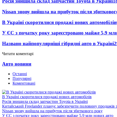
Росія знищила склад запчастин Toyota в Україні
1
Nissan знову вийшла на прибуток після збитковог
В Україні скоротилися продажі нових автомобілів
У ЄС з початку року зареєстровано майже 5,9 мл
Названо найпопулярніші гібридні авто в Україні
2
Читати коментарі
Авто новини
Останні
Популярні
Коментовані
В Україні скоротилися продажі нових автомобілів
Росія знищила склад запчастин Toyota в Україні
Китайський Freelander планує забезпечити половину продажів
Nissan знову вийшла на прибуток після збиткового року
У ЄС з початку року зареєстровано майже 5,9 млн нових авто