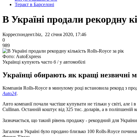
Теракт в Барселоні
В Україні продали рекордну кі
Корреспондент.biz, 22 січня 2020, 17:46
0
989
Фото: AutoExpress
Українці купують часто б / у автомобілі
Українці обирають як кращі незвичні мод
Компанія Rolls-Royce в минулому році встановила рекорд з прод
Auto24
.
Авто компанії почали частіше купувати не тільки у світі, але 
Cullinan. Останній коштує від 325 тис. доларів, а в поліпшеній ко
Зазначається, що такий рівень продажу - рекордний для України. 
Загалом в Україні було продано близько 100 Rolls-Royce почина
Френк Тіман.