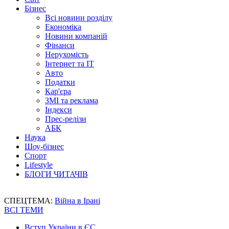
Бізнес
Всі новини розділу
Економіка
Новини компаній
Фінанси
Нерухомість
Інтернет та IT
Авто
Податки
Кар'єра
ЗМІ та реклама
Індекси
Прес-релізи
АБК
Наука
Шоу-бізнес
Спорт
Lifestyle
БЛОГИ ЧИТАЧІВ
СПЕЦТЕМА:
Війна в Ірані
ВСІ ТЕМИ
Вступ України в ЄС