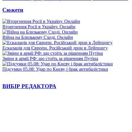
Сюжети
Вторгнення Росії в Україну. Онлайн
Війна на Близькому Сході. Онлайн
Ескалація для Європи. Російський дрон в Лейпцигу
Зміни в армії РФ: що стоїть за рішенням Путіна
Підсумки 05.08: Удар по Києву і брак антибалістики
ВИБІР РЕДАКТОРА