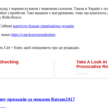
иклад з чорним кузовом і червоним салоном. Також в Україні є п
білі з пробігом. Такі машини є вигіднішими, тому що коштують д
 Rolls-Royce.
Сullinan
вартістю більше півмільйона доларів
.
ш канал
https://t.me/korrespondentnet
.
ь Ctrl + Enter, щоб повідомити про це редакцію.
вину продажів за межами Китаю
2417