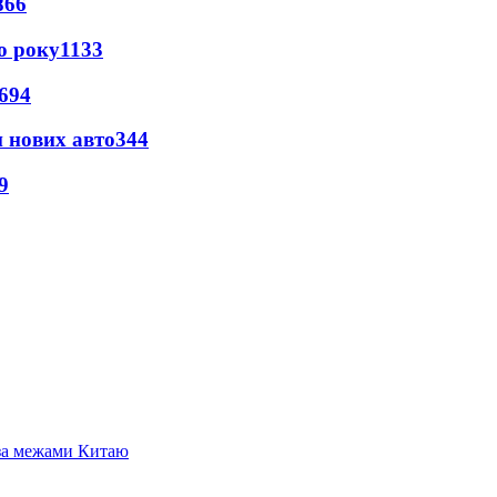
866
о року
1133
694
н нових авто
344
9
 за межами Китаю