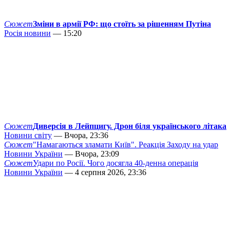
Сюжет
Зміни в армії РФ: що стоїть за рішенням Путіна
Росія новини
— 15:20
Сюжет
Диверсія в Лейпцигу. Дрон біля українського літака
Новини світу
— Вчора, 23:36
Сюжет
"Намагаються зламати Київ". Реакція Заходу на удар
Новини України
— Вчора, 23:09
Сюжет
Удари по Росії. Чого досягла 40-денна операція
Новини України
— 4 серпня 2026, 23:36