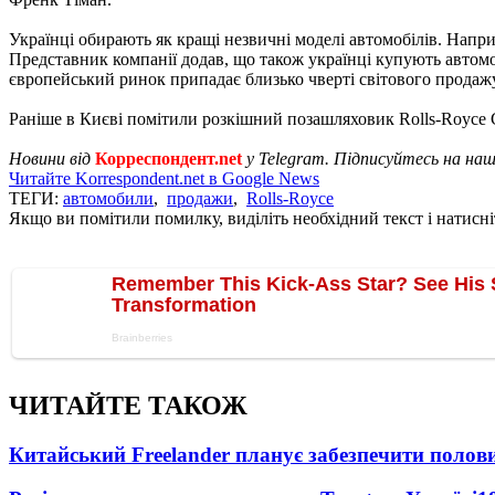
Українці обирають як кращі незвичні моделі автомобілів. Напр
Представник компанії додав, що також українці купують автомо
європейський ринок припадає близько чверті світового продажу
Раніше в Києві помітили розкішний позашляховик Rolls-Royce 
Новини від
Корреспондент.net
у Telegram. Підписуйтесь на на
Читайте Korrespondent.net в Google News
ТЕГИ:
автомобили
,
продажи
,
Rolls-Royce
Якщо ви помітили помилку, виділіть необхідний текст і натисніт
ЧИТАЙТЕ ТАКОЖ
Китайський Freelander планує забезпечити поло