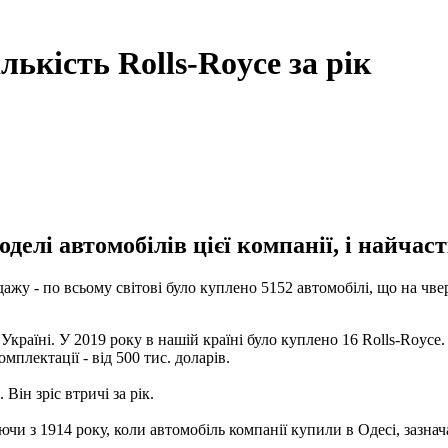
лькість Rolls-Royce за рік
елі автомобілів цієї компанії, і найчаст
ажу - по всьому світові було куплено 5152 автомобілі, що на чв
і в Україні. У 2019 року в нашій країні було куплено 16 Rolls-Ro
мплектації - від 500 тис. доларів.
Він зріс втричі за рік.
ючи з 1914 року, коли автомобіль компанії купили в Одесі, зазна