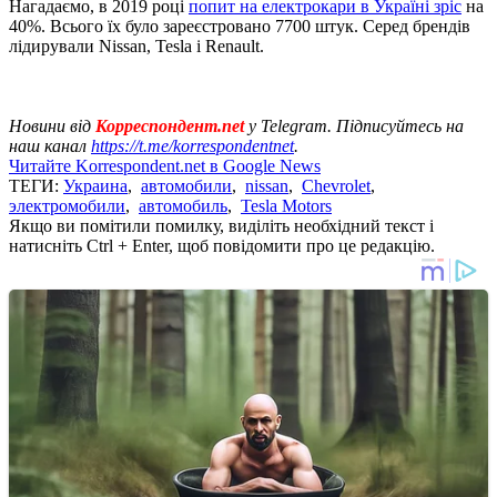
Нагадаємо, в 2019 році
попит на електрокари в Україні зріс
на
40%. Всього їх було зареєстровано 7700 штук. Серед брендів
лідирували Nissan, Tesla і Renault.
Новини від
Корреспондент.net
у Telegram. Підписуйтесь на
наш канал
https://t.me/korrespondentnet
.
Читайте Korrespondent.net в Google News
ТЕГИ:
Украина
,
автомобили
,
nissan
,
Chevrolet
,
электромобили
,
автомобиль
,
Tesla Motors
Якщо ви помітили помилку, виділіть необхідний текст і
натисніть Ctrl + Enter, щоб повідомити про це редакцію.