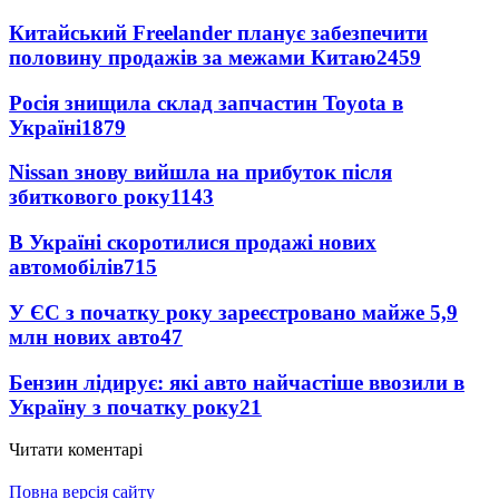
Китайський Freelander планує забезпечити
половину продажів за межами Китаю
2459
Росія знищила склад запчастин Toyota в
Україні
1879
Nissan знову вийшла на прибуток після
збиткового року
1143
В Україні скоротилися продажі нових
автомобілів
715
У ЄС з початку року зареєстровано майже 5,9
млн нових авто
47
Бензин лідирує: які авто найчастіше ввозили в
Україну з початку року
21
Читати коментарі
Повна версія сайту