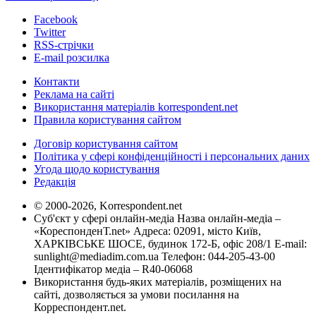
Facebook
Twitter
RSS-стрічки
E-mail розсилка
Контакти
Реклама на сайті
Використання матеріалів korrespondent.net
Правила користування сайтом
Договір користування сайтом
Політика у сфері конфіденційності і персональних даних
Угода щодо користування
Редакція
© 2000-2026, Korrespondent.net
Суб'єкт у сфері онлайн-медіа Назва онлайн-медіа –
«КореспонденТ.net» Адреса: 02091, місто Київ,
ХАРКІВСЬКЕ ШОСЕ, будинок 172-Б, офіс 208/1 E-mail:
sunlight@mediadim.com.ua
Телефон: 044-205-43-00
Ідентифікатор медіа – R40-06068
Використання будь-яких матеріалів, розміщених на
сайті, дозволяється за умови посилання на
Корреспондент.net.