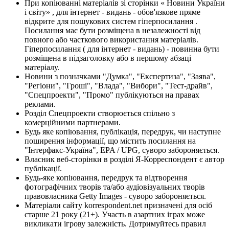
При копіюванні матеріалів зі сторінки « Новини України
і світу» , для інтернет - видань - обов'язкове пряме
відкрите для пошукових систем гіперпосилання .
Посилання має бути розміщена в незалежності від
повного або часткового використання матеріалів.
Гіперпосилання ( для інтернет - видань) - повинна бути
розміщена в підзаголовку або в першому абзаці
матеріалу.
Новини з позначками "Думка", "Експертиза", "Заява",
"Регіони", "Гроші", "Влада", "Вибори", "Тест-драйв",
"Спецпроекти", "Промо" публікуються на правах
реклами.
Розділ Спецпроекти створюється спільно з
комерційними партнерами.
Будь яке копіювання, публікація, передрук, чи наступне
поширення інформації, що містить посилання на
"Інтерфакс-Україна", EPA / UPG, суворо забороняється.
Власник веб-сторінки в розділі Я-Корреспондент є автор
публікації.
Будь-яке копіювання, передрук та відтворення
фотографічних творів та/або аудіовізуальних творів
правовласника Getty Images - суворо забороняється.
Матеріали сайту korrespondent.net призначені для осіб
старше 21 року (21+). Участь в азартних іграх може
викликати ігрову залежність. Дотримуйтесь правил