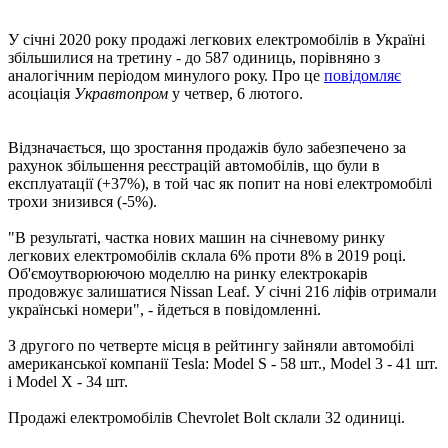
У січні 2020 року продажі легкових електромобілів в Україні
збільшилися на третину - до 587 одиниць, порівняно з
аналогічним періодом минулого року. Про це
повідомляє
асоціація
Укравтопром
у четвер, 6 лютого.
Відзначається, що зростання продажів було забезпечено за
рахунок збільшення реєстрацій автомобілів, що були в
експлуатації (+37%), в той час як попит на нові електромобілі
трохи знизився (-5%).
"В результаті, частка нових машин на січневому ринку
легкових електромобілів склала 6% проти 8% в 2019 році.
Об'ємоутворюючою моделлю на ринку електрокарів
продовжує залишатися Nissan Leaf. У січні 216 ліфів отримали
українські номери", - йдеться в повідомленні.
З другого по четверте місця в рейтингу зайняли автомобілі
американської компанії Tesla: Model S - 58 шт., Model 3 - 41 шт.
і Model X - 34 шт.
Продажі електромобілів Chevrolet Bolt склали 32 одиниці.