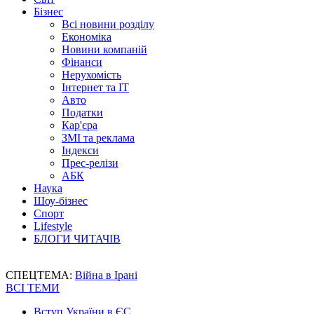
Бізнес
Всі новини розділу
Економіка
Новини компаній
Фінанси
Нерухомість
Інтернет та IT
Авто
Податки
Кар'єра
ЗМІ та реклама
Індекси
Прес-релізи
АБК
Наука
Шоу-бізнес
Спорт
Lifestyle
БЛОГИ ЧИТАЧІВ
СПЕЦТЕМА:
Війна в Ірані
ВСІ ТЕМИ
Вступ України в ЄС