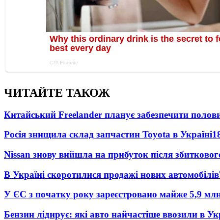
ЧИТАЙТЕ ТАКОЖ
Китайський Freelander планує забезпечити поло
Росія знищила склад запчастин Toyota в Україні
1
Nissan знову вийшла на прибуток після збитковог
В Україні скоротилися продажі нових автомобілів
У ЄС з початку року зареєстровано майже 5,9 мл
Бензин лідирує: які авто найчастіше ввозили в Ук