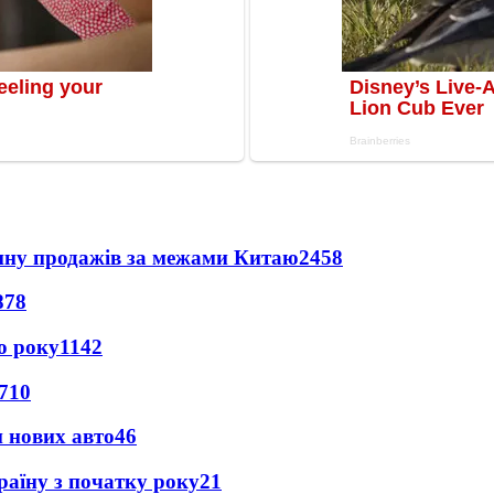
вину продажів за межами Китаю
2458
878
о року
1142
710
н нових авто
46
раїну з початку року
21