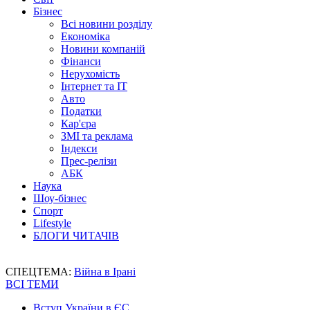
Бізнес
Всі новини розділу
Економіка
Новини компаній
Фінанси
Нерухомість
Інтернет та IT
Авто
Податки
Кар'єра
ЗМІ та реклама
Індекси
Прес-релізи
АБК
Наука
Шоу-бізнес
Спорт
Lifestyle
БЛОГИ ЧИТАЧІВ
СПЕЦТЕМА:
Війна в Ірані
ВСІ ТЕМИ
Вступ України в ЄС