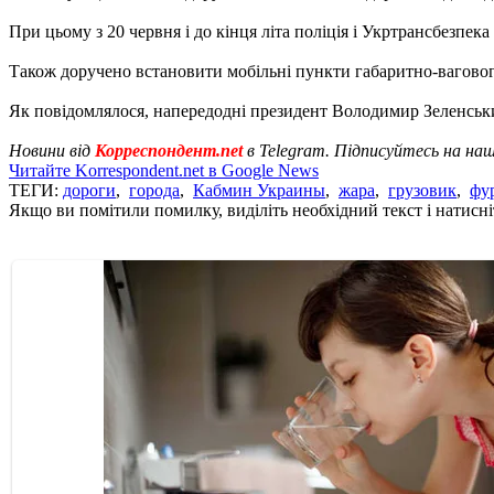
При цьому з 20 червня і до кінця літа поліція і Укртрансбезпе
Також доручено встановити мобільні пункти габаритно-ваговог
Як повідомлялося, напередодні президент Володимир Зеленськи
Новини від
Корреспондент.net
в Telegram. Підписуйтесь на на
Читайте Korrespondent.net в Google News
ТЕГИ:
дороги
,
города
,
Кабмин Украины
,
жара
,
грузовик
,
фу
Якщо ви помітили помилку, виділіть необхідний текст і натисніт