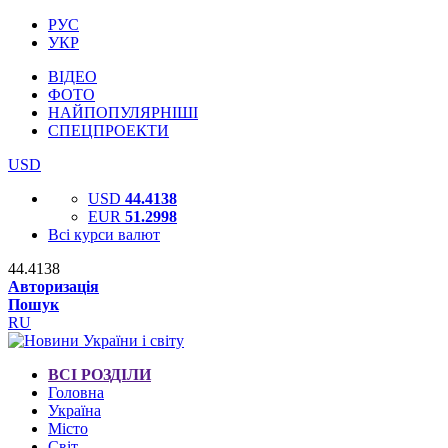
РУС
УКР
ВІДЕО
ФОТО
НАЙПОПУЛЯРНІШІ
СПЕЦПРОЕКТИ
USD
USD
44.4138
EUR
51.2998
Всі курси валют
44.4138
Авторизація
Пошук
RU
ВСІ РОЗДІЛИ
Головна
Україна
Місто
Світ