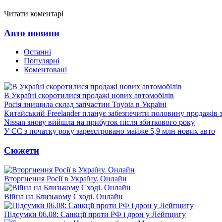
Читати коментарі
Авто новини
Останні
Популярні
Коментовані
В Україні скоротилися продажі нових автомобілів
Росія знищила склад запчастин Toyota в Україні
Китайський Freelander планує забезпечити половину продажів
Nissan знову вийшла на прибуток після збиткового року
У ЄС з початку року зареєстровано майже 5,9 млн нових авто
Сюжети
Вторгнення Росії в Україну. Онлайн
Війна на Близькому Сході. Онлайн
Підсумки 06.08: Санкції проти РФ і дрон у Лейпцигу