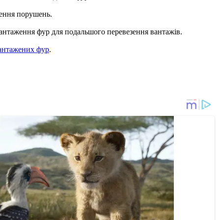
лення порушень.
вантаження фур для подальшого перевезення вантажів.
вантажених фур
.