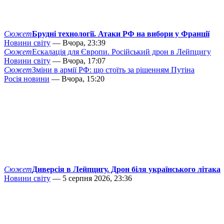
Сюжет
Брудні технології. Атаки РФ на вибори у Франції
Новини світу
— Вчора, 23:39
Сюжет
Ескалація для Європи. Російський дрон в Лейпцигу
Новини світу
— Вчора, 17:07
Сюжет
Зміни в армії РФ: що стоїть за рішенням Путіна
Росія новини
— Вчора, 15:20
Сюжет
Диверсія в Лейпцигу. Дрон біля українського літака
Новини світу
— 5 серпня 2026, 23:36