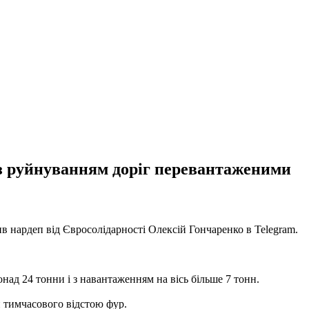
 з руйнуванням доріг перевантаженими
мив нардеп від Євросолідарності Олексій Гончаренко в Telegram.
над 24 тонни і з навантаженням на вісь більше 7 тонн.
и тимчасового відстою фур.