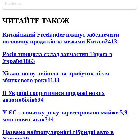
ЧИТАЙТЕ ТАКОЖ
Китайський Freelander планує забезпечити
половину продажів за межами Китаю
2413
Росія знищила склад запчастин Toyota в
Україні
1863
Nissan знову вийшла на прибуток після
збиткового року
1133
В Україні скоротилися продажі нових
автомобілів
694
У ЄС з початку року зареєстровано майже 5,9
млн нових авто
344
Названо найпопулярніші гібридні авто в
Україні
29