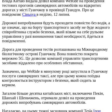
Влада Китаю видала дозвіл компанії WeRide на проведення
тестових прогонів самоврядних автомобілів на відкритих
дорогах у місті Гуанчжоу в провінції Гуандун. Про це
повідомляє
Сіньхуа
в неділю, 12 липня.
Дорожні випробування будуть проходити повністю без водія, а
це означає, що на борту транспортного засобу не буде жодного
співробітника служби безпеки, який візьме на себе рульове
управління у разі виникнення такої необхідності, йдеться в
повідомленні.
Дорога для проведення тестів розташована на Міжнародному
біологічному острові Гуанчжоу. Вона повністю покрита
мережею 5G. Це дозволяє компанії управляти транспортними
засобами віддалено при особливих обставинах.
Зазначено, що WeRide в минулому році запустила в Гуанчжоу
послуги самоврядних таксі, але при цьому кожна поїздка
контролюється інструктором з безпеки, який сидить за
кермом.
Загалом більше десятка китайських міст, включаючи Пекін,
Шанхай і Шеньчжень, отримали дозвіл на проведення
дорожніх випробувань самоврядних автомобілів.
Нагадаємо, на цьому тижні засновник компанії Tesla
Ілон