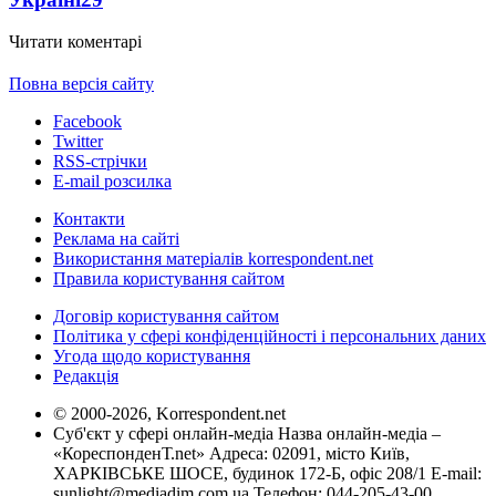
Читати коментарі
Повна версія сайту
Facebook
Twitter
RSS-стрічки
E-mail розсилка
Контакти
Реклама на сайті
Використання матеріалів korrespondent.net
Правила користування сайтом
Договір користування сайтом
Політика у сфері конфіденційності і персональних даних
Угода щодо користування
Редакція
© 2000-2026, Korrespondent.net
Суб'єкт у сфері онлайн-медіа Назва онлайн-медіа –
«КореспонденТ.net» Адреса: 02091, місто Київ,
ХАРКІВСЬКЕ ШОСЕ, будинок 172-Б, офіс 208/1 E-mail:
sunlight@mediadim.com.ua
Телефон: 044-205-43-00