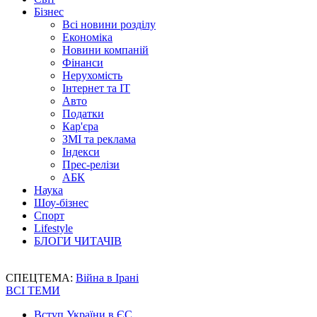
Бізнес
Всі новини розділу
Економіка
Новини компаній
Фінанси
Нерухомість
Інтернет та IT
Авто
Податки
Кар'єра
ЗМІ та реклама
Індекси
Прес-релізи
АБК
Наука
Шоу-бізнес
Спорт
Lifestyle
БЛОГИ ЧИТАЧІВ
СПЕЦТЕМА:
Війна в Ірані
ВСІ ТЕМИ
Вступ України в ЄС