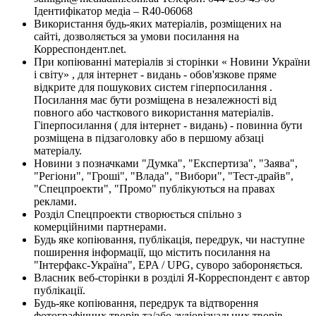
Ідентифікатор медіа – R40-06068
Використання будь-яких матеріалів, розміщених на
сайті, дозволяється за умови посилання на
Корреспондент.net.
При копіюванні матеріалів зі сторінки « Новини України
і світу» , для інтернет - видань - обов'язкове пряме
відкрите для пошукових систем гіперпосилання .
Посилання має бути розміщена в незалежності від
повного або часткового використання матеріалів.
Гіперпосилання ( для інтернет - видань) - повинна бути
розміщена в підзаголовку або в першому абзаці
матеріалу.
Новини з позначками "Думка", "Експертиза", "Заява",
"Регіони", "Гроші", "Влада", "Вибори", "Тест-драйв",
"Спецпроекти", "Промо" публікуються на правах
реклами.
Розділ Спецпроекти створюється спільно з
комерційними партнерами.
Будь яке копіювання, публікація, передрук, чи наступне
поширення інформації, що містить посилання на
"Інтерфакс-Україна", EPA / UPG, суворо забороняється.
Власник веб-сторінки в розділі Я-Корреспондент є автор
публікації.
Будь-яке копіювання, передрук та відтворення
фотографічних творів та/або аудіовізуальних творів