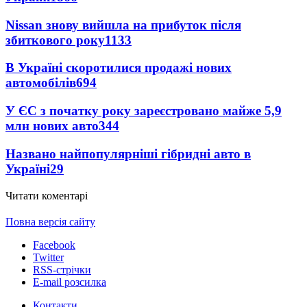
Nissan знову вийшла на прибуток після
збиткового року
1133
В Україні скоротилися продажі нових
автомобілів
694
У ЄС з початку року зареєстровано майже 5,9
млн нових авто
344
Названо найпопулярніші гібридні авто в
Україні
29
Читати коментарі
Повна версія сайту
Facebook
Twitter
RSS-стрічки
E-mail розсилка
Контакти