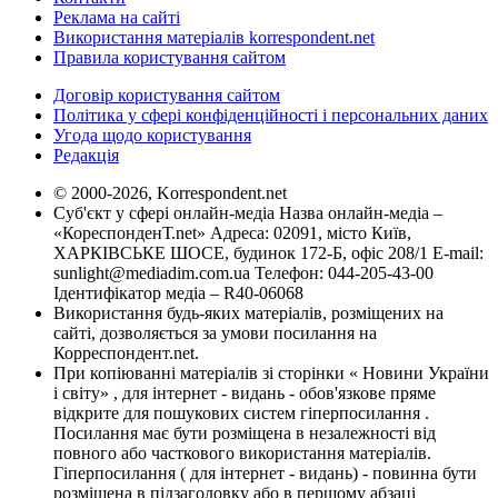
Реклама на сайті
Використання матеріалів korrespondent.net
Правила користування сайтом
Договір користування сайтом
Політика у сфері конфіденційності і персональних даних
Угода щодо користування
Редакція
© 2000-2026, Korrespondent.net
Суб'єкт у сфері онлайн-медіа Назва онлайн-медіа –
«КореспонденТ.net» Адреса: 02091, місто Київ,
ХАРКІВСЬКЕ ШОСЕ, будинок 172-Б, офіс 208/1 E-mail:
sunlight@mediadim.com.ua
Телефон: 044-205-43-00
Ідентифікатор медіа – R40-06068
Використання будь-яких матеріалів, розміщених на
сайті, дозволяється за умови посилання на
Корреспондент.net.
При копіюванні матеріалів зі сторінки « Новини України
і світу» , для інтернет - видань - обов'язкове пряме
відкрите для пошукових систем гіперпосилання .
Посилання має бути розміщена в незалежності від
повного або часткового використання матеріалів.
Гіперпосилання ( для інтернет - видань) - повинна бути
розміщена в підзаголовку або в першому абзаці