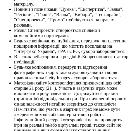
матеріалу.
Новини з позначками "Думка", "Експертиза", "Заява",
"Регіони", "Гроші", "Влада", "Вибори", "Тест-драйв",
"Спецпроекти", "Промо" публікуються на правах
реклами.
Розділ Спецпроекти створюється спільно з
комерційними партнерами.
Будь яке копіювання, публікація, передрук, чи наступне
поширення інформації, що містить посилання на
"Інтерфакс-Україна", EPA / UPG, суворо забороняється.
Власник веб-сторінки в розділі Я-Корреспондент є автор
публікації.
Будь-яке копіювання, передрук та відтворення
фотографічних творів та/або аудіовізуальних творів
правовласника Getty Images - суворо забороняється.
Матеріали сайту korrespondent.net призначені для осіб
старше 21 року (21+). Участь в азартних іграх може
викликати ігрову залежність. Дотримуйтесь правил
(принципів) відповідальної гри. При виявленні перших
ознак залежності негайно зверніться до спеціаліста.
Пам'ятайте, що участь в азартних іграх не може бути
джерелом доходів або альтернативою роботі.
Інформаційний ресурс korrespondent.net не проводить
ігри на реальні та/або віртуальні гроші, також сайт не
приймає ні в якій формі оплату ставок та інших