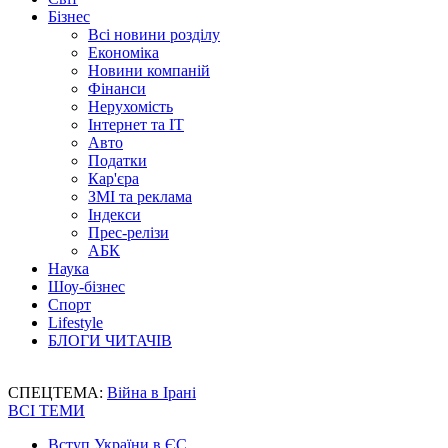
Бізнес
Всі новини розділу
Економіка
Новини компаній
Фінанси
Нерухомість
Інтернет та IT
Авто
Податки
Кар'єра
ЗМІ та реклама
Індекси
Прес-релізи
АБК
Наука
Шоу-бізнес
Спорт
Lifestyle
БЛОГИ ЧИТАЧІВ
СПЕЦТЕМА:
Війна в Ірані
ВСІ ТЕМИ
Вступ України в ЄС