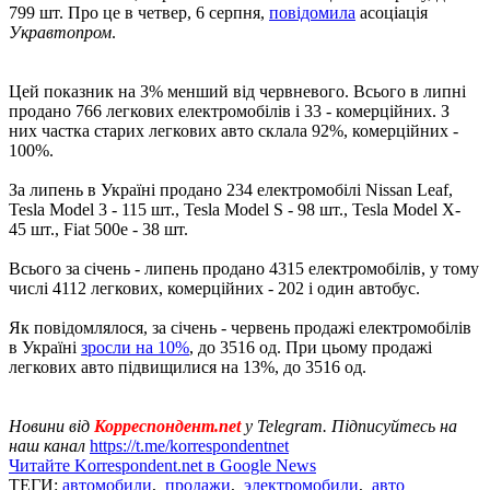
799 шт. Про це в четвер, 6 серпня,
повідомила
асоціація
Укравтопром
.
Цей показник на 3% менший від червневого. Всього в липні
продано 766 легкових електромобілів і 33 - комерційних. З
них частка старих легкових авто склала 92%, комерційних -
100%.
За липень в Україні продано 234 електромобілі Nissan Leaf,
Tesla Model 3 - 115 шт., Tesla Model S - 98 шт., Tesla Model X-
45 шт., Fiat 500е - 38 шт.
Всього за січень - липень продано 4315 електромобілів, у тому
числі 4112 легкових, комерційних - 202 і один автобус.
Як повідомлялося, за січень - червень продажі електромобілів
в Україні
зросли на 10%
, до 3516 од. При цьому продажі
легкових авто підвищилися на 13%, до 3516 од.
Новини від
Корреспондент.net
у Telegram. Підписуйтесь на
наш канал
https://t.me/korrespondentnet
Читайте Korrespondent.net в Google News
ТЕГИ:
автомобили
,
продажи
,
электромобили
,
авто