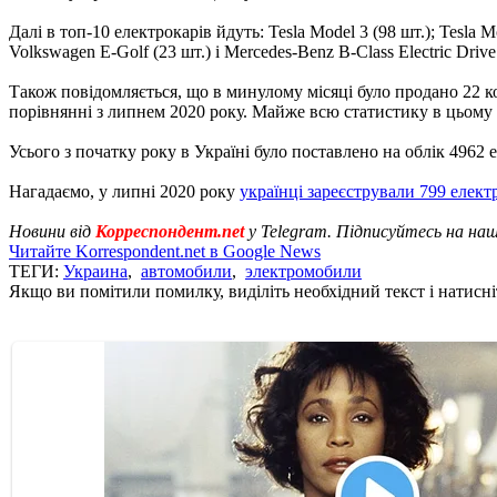
Далі в топ-10 електрокарів йдуть: Tesla Model 3 (98 шт.); Tesla Mod
Volkswagen Е-Golf (23 шт.) і Mercedes-Benz B-Class Electric Drive 
Також повідомляється, що в минулому місяці було продано 22 ко
порівнянні з липнем 2020 року. Майже всю статистику в цьому с
Усього з початку року в Україні було поставлено на облік 4962 
Нагадаємо, у липні 2020 року
українці зареєстрували 799 елект
Новини від
Корреспондент.net
у Telegram. Підписуйтесь на на
Читайте Korrespondent.net в Google News
ТЕГИ:
Украина
,
автомобили
,
электромобили
Якщо ви помітили помилку, виділіть необхідний текст і натисніт