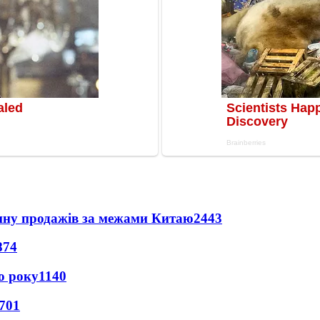
вину продажів за межами Китаю
2443
874
о року
1140
701