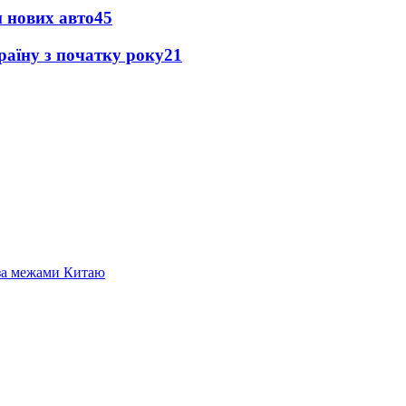
н нових авто
45
раїну з початку року
21
 за межами Китаю