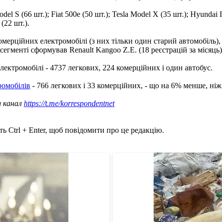
el S (66 шт.); Fiat 500е (50 шт.); Tesla Model X (35 шт.); Hyundai I
(22 шт.).
мерційних електромобілі (з них тільки один старий автомобіль), 
егменті сформував Renault Kangoo Z.E. (18 реєстрацій за місяць)
електромобілі - 4737 легкових, 224 комерційних і один автобус.
ромобілів
- 766 легкових і 33 комерційних, - що на 6% менше, ніж
ш канал
https://t.me/korrespondentnet
ь Ctrl + Enter, щоб повідомити про це редакцію.