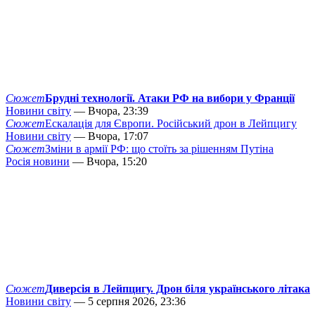
Сюжет
Брудні технології. Атаки РФ на вибори у Франції
Новини світу
— Вчора, 23:39
Сюжет
Ескалація для Європи. Російський дрон в Лейпцигу
Новини світу
— Вчора, 17:07
Сюжет
Зміни в армії РФ: що стоїть за рішенням Путіна
Росія новини
— Вчора, 15:20
Сюжет
Диверсія в Лейпцигу. Дрон біля українського літака
Новини світу
— 5 серпня 2026, 23:36