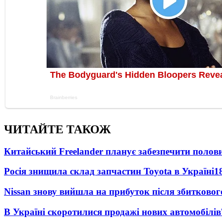
ЧИТАЙТЕ ТАКОЖ
Китайський Freelander планує забезпечити поло
Росія знищила склад запчастин Toyota в Україні
1
Nissan знову вийшла на прибуток після збитковог
В Україні скоротилися продажі нових автомобілів