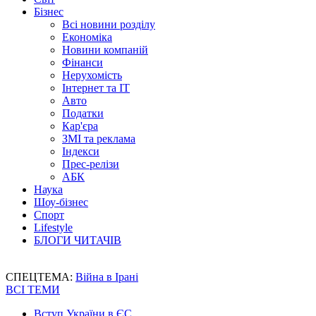
Бізнес
Всі новини розділу
Економіка
Новини компаній
Фінанси
Нерухомість
Інтернет та IT
Авто
Податки
Кар'єра
ЗМІ та реклама
Індекси
Прес-релізи
АБК
Наука
Шоу-бізнес
Спорт
Lifestyle
БЛОГИ ЧИТАЧІВ
СПЕЦТЕМА:
Війна в Ірані
ВСІ ТЕМИ
Вступ України в ЄС