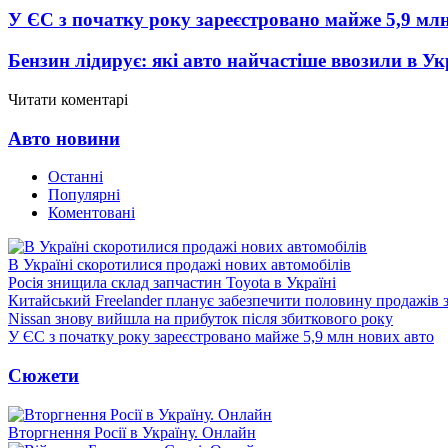
У ЄС з початку року зареєстровано майже 5,9 мл
Бензин лідирує: які авто найчастіше ввозили в Ук
Читати коментарі
Авто новини
Останні
Популярні
Коментовані
В Україні скоротилися продажі нових автомобілів
Росія знищила склад запчастин Toyota в Україні
Китайський Freelander планує забезпечити половину продажів
Nissan знову вийшла на прибуток після збиткового року
У ЄС з початку року зареєстровано майже 5,9 млн нових авто
Сюжети
Вторгнення Росії в Україну. Онлайн