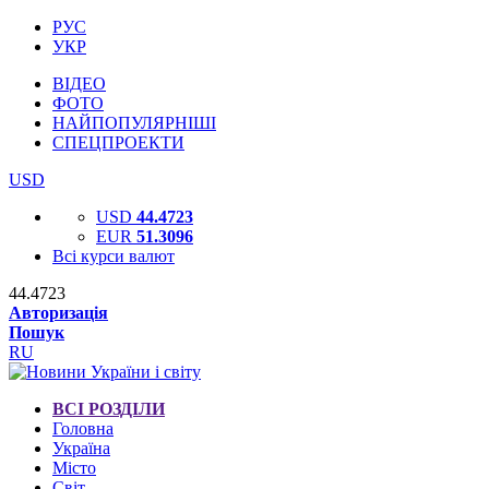
РУС
УКР
ВІДЕО
ФОТО
НАЙПОПУЛЯРНІШІ
СПЕЦПРОЕКТИ
USD
USD
44.4723
EUR
51.3096
Всі курси валют
44.4723
Авторизація
Пошук
RU
ВСІ РОЗДІЛИ
Головна
Україна
Місто
Світ