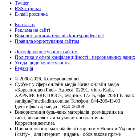
Twitter
RSS-стрічки
E-mail розсилка
Контакти
Реклама на сайті
Використання матеріалів korrespondent.net
Правила користування сайтом
Договір користування сайтом
Політика у сфері конфіденційності і персональних даних
Угода щодо користування
Редакція
© 2000-2026, Korrespondent.net
Суб'єкт у сфері онлайн-медіа Назва онлайн-медіа –
«КореспонденТ.net» Адреса: 02091, місто Київ,
ХАРКІВСЬКЕ ШОСЕ, будинок 172-Б, офіс 208/1 E-mail:
sunlight@mediadim.com.ua
Телефон: 044-205-43-00
Ідентифікатор медіа – R40-06068
Використання будь-яких матеріалів, розміщених на
сайті, дозволяється за умови посилання на
Корреспондент.net.
При копіюванні матеріалів зі сторінки « Новини України
і світу» , для інтернет - видань - обов'язкове пряме