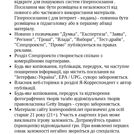
відкрите для пошукових систем гіперпосилання .
Посилання має бути розміщена в незалежності від
повного або часткового використання матеріалів.
Гіперпосилання ( для інтернет - видань) - повинна бути
розміщена в підзаголовку або в першому абзаці
матеріалу.
Новини з позначками "Думка", "Експертиза", "Заява",
"Регіони", "Гроші", "Влада", "Вибори", "Тест-драйв",
"Спецпроекти", "Промо" публікуються на правах
реклами.
Розділ Спецпроекти створюється спільно з
комерційними партнерами.
Будь яке копіювання, публікація, передрук, чи наступне
поширення інформації, що містить посилання на
"Інтерфакс-Україна", EPA / UPG, суворо забороняється.
Власник веб-сторінки в розділі Я-Корреспондент є автор
публікації.
Будь-яке копіювання, передрук та відтворення
фотографічних творів та/або аудіовізуальних творів
правовласника Getty Images - суворо забороняється.
Матеріали сайту korrespondent.net призначені для осіб
старше 21 року (21+). Участь в азартних іграх може
викликати ігрову залежність. Дотримуйтесь правил
(принципів) відповідальної гри. При виявленні перших
ознак залежності негайно зверніться до спеціаліста.