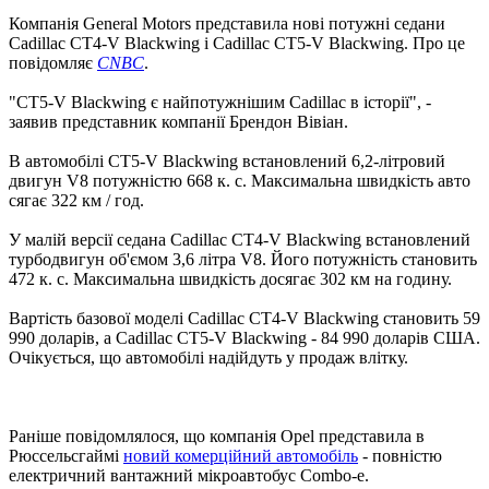
Компанія General Motors представила нові потужні седани
Cadillac CT4-V Blackwing і Cadillac CT5-V Blackwing. Про це
повідомляє
CNBC
.
"CT5-V Blackwing є найпотужнішим Cadillac в історії", -
заявив представник компанії Брендон Вівіан.
В автомобілі CT5-V Blackwing встановлений 6,2-літровий
двигун V8 потужністю 668 к. с. Максимальна швидкість авто
сягає 322 км / год.
У малій версії седана Cadillac CT4-V Blackwing встановлений
турбодвигун об'ємом 3,6 літра V8. Його потужність становить
472 к. с. Максимальна швидкість досягає 302 км на годину.
Вартість базової моделі Cadillac CT4-V Blackwing становить 59
990 доларів, а Cadillac CT5-V Blackwing - 84 990 доларів США.
Очікується, що автомобілі надійдуть у продаж влітку.
Раніше повідомлялося, що компанія Opel представила в
Рюссельсгаймі
новий комерційний автомобіль
- повністю
електричний вантажний мікроавтобус Combo-e.