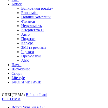
Бізнес
Всі новини розділу
Економіка
Новини компаній
Фінанси
Нерухомість
Інтернет та IT
Авто
Податки
Кар'єра
ЗМІ та реклама
Індекси
Прес-релізи
АБК
Наука
Шоу-бізнес
Спорт
Lifestyle
БЛОГИ ЧИТАЧІВ
СПЕЦТЕМА:
Війна в Ірані
ВСІ ТЕМИ
Вступ України в ЄС