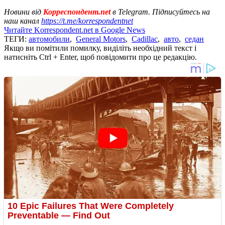
Новини від
Корреспондент.net
в Telegram. Підписуйтесь на
наш канал
https://t.me/korrespondentnet
Читайте Korrespondent.net в Google News
ТЕГИ:
автомобили
,
General Motors
,
Cadillac
,
авто
,
седан
Якщо ви помітили помилку, виділіть необхідний текст і
натисніть Ctrl + Enter, щоб повідомити про це редакцію.