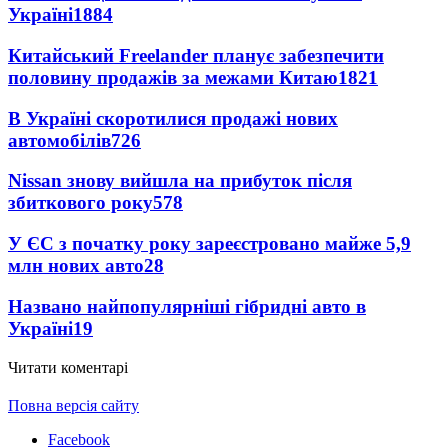
Україні
1884
Китайський Freelander планує забезпечити
половину продажів за межами Китаю
1821
В Україні скоротилися продажі нових
автомобілів
726
Nissan знову вийшла на прибуток після
збиткового року
578
У ЄС з початку року зареєстровано майже 5,9
млн нових авто
28
Названо найпопулярніші гібридні авто в
Україні
19
Читати коментарі
Повна версія сайту
Facebook