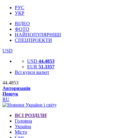
РУС
УКР
ВІДЕО
ФОТО
НАЙПОПУЛЯРНІШІ
СПЕЦПРОЕКТИ
USD
USD
44.4853
EUR
51.3357
Всі курси валют
44.4853
Авторизація
Пошук
RU
ВСІ РОЗДІЛИ
Головна
Україна
Місто
Світ