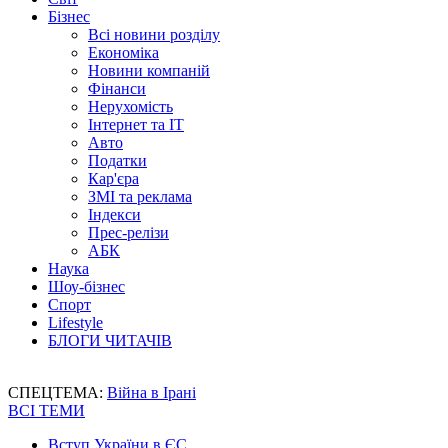
Бізнес
Всі новини розділу
Економіка
Новини компаній
Фінанси
Нерухомість
Інтернет та IT
Авто
Податки
Кар'єра
ЗМІ та реклама
Індекси
Прес-релізи
АБК
Наука
Шоу-бізнес
Спорт
Lifestyle
БЛОГИ ЧИТАЧІВ
СПЕЦТЕМА:
Війна в Ірані
ВСІ ТЕМИ
Вступ України в ЄС