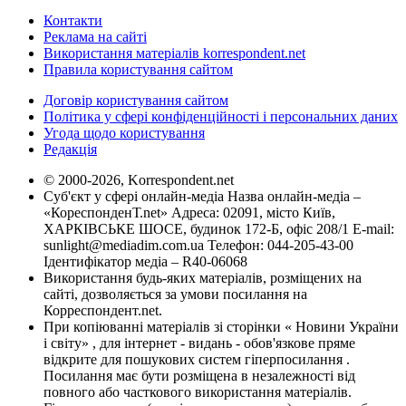
Контакти
Реклама на сайті
Використання матеріалів korrespondent.net
Правила користування сайтом
Договір користування сайтом
Політика у сфері конфіденційності і персональних даних
Угода щодо користування
Редакція
© 2000-2026, Korrespondent.net
Суб'єкт у сфері онлайн-медіа Назва онлайн-медіа –
«КореспонденТ.net» Адреса: 02091, місто Київ,
ХАРКІВСЬКЕ ШОСЕ, будинок 172-Б, офіс 208/1 E-mail:
sunlight@mediadim.com.ua
Телефон: 044-205-43-00
Ідентифікатор медіа – R40-06068
Використання будь-яких матеріалів, розміщених на
сайті, дозволяється за умови посилання на
Корреспондент.net.
При копіюванні матеріалів зі сторінки « Новини України
і світу» , для інтернет - видань - обов'язкове пряме
відкрите для пошукових систем гіперпосилання .
Посилання має бути розміщена в незалежності від
повного або часткового використання матеріалів.