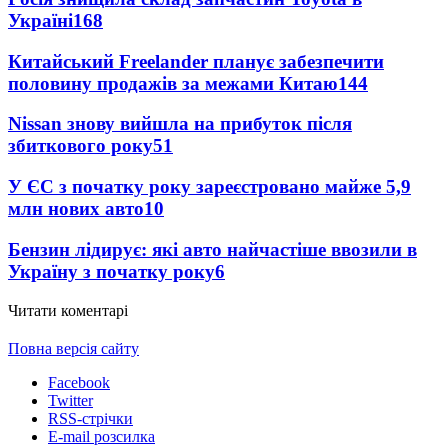
Україні
168
Китайський Freelander планує забезпечити
половину продажів за межами Китаю
144
Nissan знову вийшла на прибуток після
збиткового року
51
У ЄС з початку року зареєстровано майже 5,9
млн нових авто
10
Бензин лідирує: які авто найчастіше ввозили в
Україну з початку року
6
Читати коментарі
Повна версія сайту
Facebook
Twitter
RSS-стрічки
E-mail розсилка