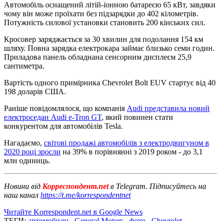
Автомобіль оснащений літій-іонною батареєю 65 кВт, завдяки
чому він може проїхати без підзарядки до 402 кілометрів.
Потужність силової установки становить 200 кінських сил.
Кросовер заряджається за 30 хвилин для подолання 154 км
шляху. Повна зарядка електрокара займає близько семи годин.
Приладова панель обладнана сенсорним дисплеєм 25,9
сантиметра.
Вартість одного примірника Chevrolet Bolt EUV стартує від 40
198 доларів США.
Раніше повідомлялося, що компанія
Audi представила новий
електроседан Audi e-Tron GT
, який повинен стати
конкурентом для автомобілів Tesla.
Нагадаємо,
світові продажі автомобілів з електродвигуном в
2020 році зросли
на 39% в порівнянні з 2019 роком - до 3,1
млн одиниць.
Новини від
Корреспондент.net
в Telegram. Підписуйтесь на
наш канал
https://t.me/korrespondentnet
Читайте Korrespondent.net в Google News
ТЕГИ:
автомобили
,
General Motors
,
фото
,
Chevrolet
,