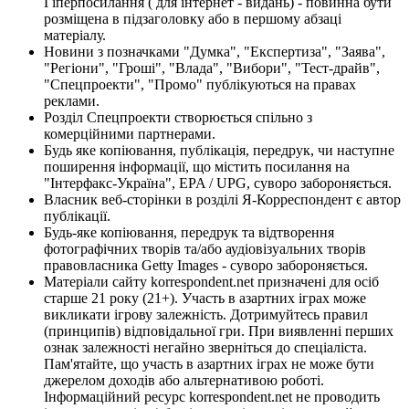
Гіперпосилання ( для інтернет - видань) - повинна бути
розміщена в підзаголовку або в першому абзаці
матеріалу.
Новини з позначками "Думка", "Експертиза", "Заява",
"Регіони", "Гроші", "Влада", "Вибори", "Тест-драйв",
"Спецпроекти", "Промо" публікуються на правах
реклами.
Розділ Спецпроекти створюється спільно з
комерційними партнерами.
Будь яке копіювання, публікація, передрук, чи наступне
поширення інформації, що містить посилання на
"Інтерфакс-Україна", EPA / UPG, суворо забороняється.
Власник веб-сторінки в розділі Я-Корреспондент є автор
публікації.
Будь-яке копіювання, передрук та відтворення
фотографічних творів та/або аудіовізуальних творів
правовласника Getty Images - суворо забороняється.
Матеріали сайту korrespondent.net призначені для осіб
старше 21 року (21+). Участь в азартних іграх може
викликати ігрову залежність. Дотримуйтесь правил
(принципів) відповідальної гри. При виявленні перших
ознак залежності негайно зверніться до спеціаліста.
Пам'ятайте, що участь в азартних іграх не може бути
джерелом доходів або альтернативою роботі.
Інформаційний ресурс korrespondent.net не проводить