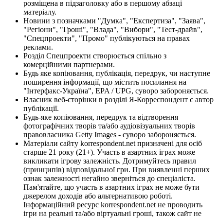
розміщена в підзаголовку або в першому абзаці
матеріалу.
Новини з позначками "Думка", "Експертиза", "Заява",
"Регіони", "Гроші", "Влада", "Вибори", "Тест-драйв",
"Спецпроекти", "Промо" публікуються на правах
реклами.
Розділ Спецпроекти створюється спільно з
комерційними партнерами.
Будь яке копіювання, публікація, передрук, чи наступне
поширення інформації, що містить посилання на
"Інтерфакс-Україна", EPA / UPG, суворо забороняється.
Власник веб-сторінки в розділі Я-Корреспондент є автор
публікації.
Будь-яке копіювання, передрук та відтворення
фотографічних творів та/або аудіовізуальних творів
правовласника Getty Images - суворо забороняється.
Матеріали сайту korrespondent.net призначені для осіб
старше 21 року (21+). Участь в азартних іграх може
викликати ігрову залежність. Дотримуйтесь правил
(принципів) відповідальної гри. При виявленні перших
ознак залежності негайно зверніться до спеціаліста.
Пам'ятайте, що участь в азартних іграх не може бути
джерелом доходів або альтернативою роботі.
Інформаційний ресурс korrespondent.net не проводить
ігри на реальні та/або віртуальні гроші, також сайт не