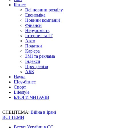
Бізнес
Всі новини розділу
Економіка
Новини компаній
Фінанси
Нерухомість
Інтернет та IT
Авто
Податки
Кар'єра
ЗМІ та реклама
Індекси
Прес-релізи
АБК
Наука
Шоу-бізнес
Спорт
Lifestyle
БЛОГИ ЧИТАЧІВ
СПЕЦТЕМА:
Війна в Ірані
ВСІ ТЕМИ
Вступ України в ЄС