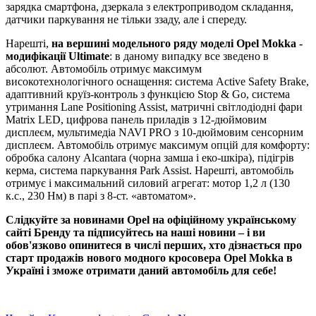
зарядка смартфона, дзеркала з електроприводом складання,
датчики паркування не тільки ззаду, але і спереду.
Нарешті,
на вершині модельного ряду моделі Opel Mokka -
модифікації Ultimate
: в даному випадку все зведено в
абсолют. Автомобіль отримує максимум
високотехнологічного оснащення: система Active Safety Brake,
адаптивний круїз-контроль з функцією Stop & Go, система
утримання Lane Positioning Assist, матричні світлодіодні фари
Matrix LED, цифрова панель приладів з 12-дюймовим
дисплеєм, мультимедіа NAVI PRO з 10-дюймовим сенсорним
дисплеєм. Автомобіль отримує максимум опцій для комфорту:
обробка салону Alcantara (чорна замша і еко-шкіра), підігрів
керма, система паркування Park Assist. Нарешті, автомобіль
отримує і максимальний силовий агрегат: мотор 1,2 л (130
к.с., 230 Нм) в парі з 8-ст. «автоматом».
Слідкуйте за новинами Opel на
офіційному українському
сайті Бренду
та підписуйтесь на наші новини – і ви
обов'язково опинитеся в числі перших, хто дізнається про
старт продажів нового модного кросовера Opel Mokka в
Україні і зможе отримати даний автомобіль для себе!