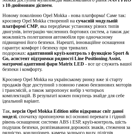
з 10-дюймовим діспеем
.
Новому поколінню Opel Mokka - нова платформа! Саме так:
кросовер Opel Mokka створений на
сучасній модульній
платформі СМР
, яка передбачає установку різних типів
двигунів, інтеграцію численних бортових систем, а також дає
можливість полегшення автомобіля при одночасному
підвищенні його безпеки. Нарешті, інноваційне оснащення
гарантує комфорт і безпеку при тривалих
подорожах:
адаптивний круїз-контроль з функцією Sport &
Go, асистент підтримки рядності Line Positioning Assist,
матричні адаптивні фари Matrix LED
- все це служить вашої
безпеки і комфорту.
Кросовер Opel Mokka на українському ринку вже зі старту
продажів буде доступний з повною гамою бензинових моторів
і трансмісій, а також запропонує вибір з чотирьох
комплектацій. В результаті кожен покупець знайде для себе
ідеальний варіант.
Так,
версія Opel Mokka Edition ніби відкриває світ даної
моделі
, спочатку пропонуючи всі основні переваги і гідний
рівень оснащення: системи ABS і ESP, круїз-контроль, шість
подушок безпеки, розпізнавання дорожніх знаків, стеження за
рядністю, кондиціонер, камера заднього виду, підігрів