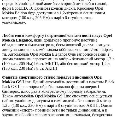
передніх сидінь, 7-дюймовий сенсорний дисплей в салоні,
фари EcoLED, 16-дюймові колісні диски. Кросовер Opel
Mokka Edition буде доступний з 1,2-літровим бензиновим
мотором (100 к.с., 205 Нм) в парі з 6-ступінчастою
«механікою».
Любителям комфорту і стриманої елегантності пасує Opel
Mokka Elegance,
який додатково пропонує наступне
обладнання: клімат-контроль, бесьключевой доступ і запуск
двигуна кнопкою, комбінована оббивка «тканина/еко-шкіра»,
тд. Автомобіль Opel Mokka Elegance буде запропонований з
двома силовими агрегатами на вибір - бензиновий мотор 1,2 л
(100 к.с., 205 Нм) і 6-ст. МКПП, або бензиновий мотор 1,2 л
(130 к.с., 230 Нм) і 8-ст. АКПП.
Фанатів спортивного стилю порадує виконання Opel
Mokka GS Line.
Даний автомобіль доступний з пакетом Black
Pack GS Line - чорна обробка навколо фар, на дверях і
бамперах, плюс дах в контрастному чорному забарвленні.
Також автомобіль Opel Mokka GS Line спочатку оснащується
найпотужнішим двигуном в гамі моделі - бензиновий мотор
1,2 л (130 к.с., 230 Нм) в парі з 8-ступінчастою АКПП. Однак
сучасний «спорт» повинен бути не тільки динамічним, а й
зручним: обробка салону з червоними вставками, бездротова