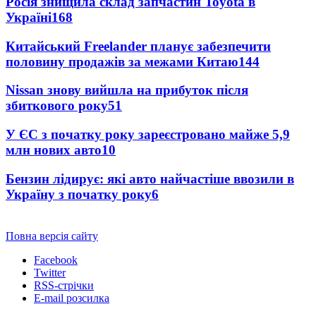
Росія знищила склад запчастин Toyota в
Україні
168
Китайський Freelander планує забезпечити
половину продажів за межами Китаю
144
Nissan знову вийшла на прибуток після
збиткового року
51
У ЄС з початку року зареєстровано майже 5,9
млн нових авто
10
Бензин лідирує: які авто найчастіше ввозили в
Україну з початку року
6
Повна версія сайту
Facebook
Twitter
RSS-стрічки
E-mail розсилка