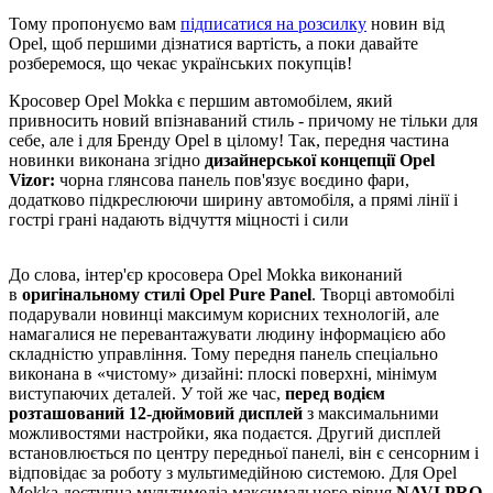
Тому пропонуємо вам
підписатися на розсилку
новин від
Opel, щоб першими дізнатися вартість, а поки давайте
розберемося, що чекає українських покупців!
Кросовер Opel Mokka є першим автомобілем, який
привносить новий впізнаваний стиль - причому не тільки для
себе, але і для Бренду Opel в цілому! Так, передня частина
новинки виконана згідно
дизайнерської концепції Opel
Vizor:
чорна глянсова панель пов'язує воєдино фари,
додатково підкреслюючи ширину автомобіля, а прямі лінії і
гострі грані надають відчуття міцності і сили
До слова, інтер'єр кросовера Opel Mokka виконаний
в
оригінальному стилі Opel Pure Panel
. Творці автомобілі
подарували новинці максимум корисних технологій, але
намагалися не перевантажувати людину інформацією або
складністю управління. Тому передня панель спеціально
виконана в «чистому» дизайні: плоскі поверхні, мінімум
виступаючих деталей. У той же час,
перед водієм
розташований 12-дюймовий дисплей
з максимальними
можливостями настройки, яка подаєтся. Другий дисплей
встановлюється по центру передньої панелі, він є сенсорним і
відповідає за роботу з мультимедійною системою. Для Opel
Mokka доступна мультимедіа максимального рівня
NAVI PRO