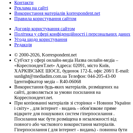
Контакти
Реклама на сайті
Використання матеріалів korrespondent.net
Правила користування сайтом
Договір користування сайтом
Політика у сфері конфіденційності і персональних даних
Угода щодо користування
Редакція
© 2000-2026, Korrespondent.net
Суб'єкт у сфері онлайн-медіа Назва онлайн-медіа –
«КореспонденТ.net» Адреса: 02091, місто Київ,
ХАРКІВСЬКЕ ШОСЕ, будинок 172-Б, офіс 208/1 E-mail:
sunlight@mediadim.com.ua
Телефон: 044-205-43-00
Ідентифікатор медіа – R40-06068
Використання будь-яких матеріалів, розміщених на
сайті, дозволяється за умови посилання на
Корреспондент.net.
При копіюванні матеріалів зі сторінки « Новини України
і світу» , для інтернет - видань - обов'язкове пряме
відкрите для пошукових систем гіперпосилання .
Посилання має бути розміщена в незалежності від
повного або часткового використання матеріалів.
Гіперпосилання ( для інтернет - видань) - повинна бути