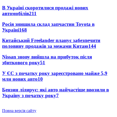
В Україні скоротилися продажі нових
автомобілів
211
Росія знищила склад запчастин Toyota в
Україні
168
Китайський Freelander планує забезпечити
половину продажів за межами Китаю
144
Nissan знову вийшла на прибуток після
збиткового року
51
У ЄС з початку року зареєстровано майже 5,9
млн нових авто
10
Бензин лідирує: які авто найчастіше ввозили в
Україну з початку року
7
Повна версія сайту