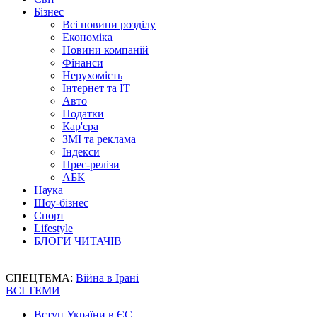
Бізнес
Всі новини розділу
Економіка
Новини компаній
Фінанси
Нерухомість
Інтернет та IT
Авто
Податки
Кар'єра
ЗМІ та реклама
Індекси
Прес-релізи
АБК
Наука
Шоу-бізнес
Спорт
Lifestyle
БЛОГИ ЧИТАЧІВ
СПЕЦТЕМА:
Війна в Ірані
ВСІ ТЕМИ
Вступ України в ЄС