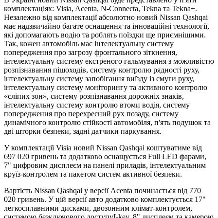
комплектаціях: Visia, Acenta, N-Connecta, Tekna та Tekna+.
Незалежно від комплектації абсолютно новий Nissan Qashqai
має надзвичайно багате оснащення та інноваційні технології,
які допомагають водію та роблять поїздки ще приємнішими.
Так, кожен автомобіль має інтелектуальну систему
попередження про загрозу фронтального зіткнення,
інтелектуальну систему екстреного гальмування з можливістю
розпізнавання пішоходів, систему контролю рядності руху,
інтелектуальну систему запобігання виїзду із смуги руху,
інтелектуальну систему моніторингу та активного контролю
«сліпих зон», систему розпізнавання дорожніх знаків,
інтелектуальну систему контролю втоми водія, систему
попередження про перехресний рух позаду, систему
динамічного контролю стійкості автомобіля, п'ять подушок та
дві шторки безпеки, задні датчики паркування.
У комплектації Visia новий Nissan Qashqai коштуватиме від
697 020 гривень та додатково оснащується Full LED фарами,
7" цифровим дисплеєм на панелі приладів, інтелектуальним
круїз-контролем та пакетом систем активної безпеки.
Вартість Nissan Qashqai у версії Acenta починається від 770
020 гривень. У цій версії авто додатково комплектується 17"
легкосплавними дисками, двозонним клімат-контролем,
системою безключового доступуI-key, 8" дисплеєм та камерою