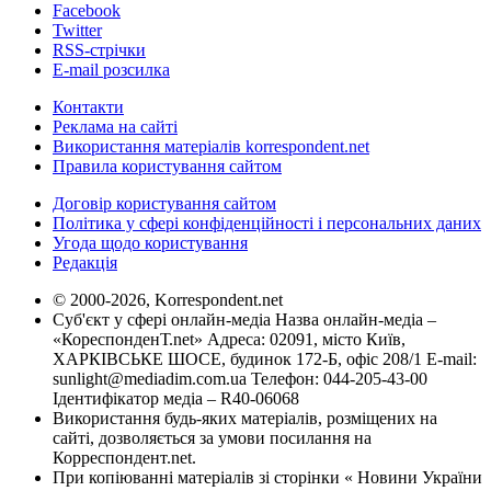
Facebook
Twitter
RSS-стрічки
E-mail розсилка
Контакти
Реклама на сайті
Використання матеріалів korrespondent.net
Правила користування сайтом
Договір користування сайтом
Політика у сфері конфіденційності і персональних даних
Угода щодо користування
Редакція
© 2000-2026, Korrespondent.net
Суб'єкт у сфері онлайн-медіа Назва онлайн-медіа –
«КореспонденТ.net» Адреса: 02091, місто Київ,
ХАРКІВСЬКЕ ШОСЕ, будинок 172-Б, офіс 208/1 E-mail:
sunlight@mediadim.com.ua
Телефон: 044-205-43-00
Ідентифікатор медіа – R40-06068
Використання будь-яких матеріалів, розміщених на
сайті, дозволяється за умови посилання на
Корреспондент.net.
При копіюванні матеріалів зі сторінки « Новини України