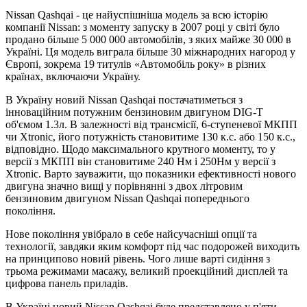
Nissan Qashqai - це найуспішніша модель за всю історію
компанії Nissan: з моменту запуску в 2007 році у світі було
продано більше 5 000 000 автомобілів, з яких майже 30 000 в
Україні. Ця модель виграла більше 30 міжнародних нагород у
Європі, зокрема 19 титулів «Автомобіль року» в різних
країнах, включаючи Україну.
В Україну новий Nissan Qashqai постачатиметься з
інноваційним потужним бензиновим двигуном DIG-T
об'ємом 1.3л. В залежності від трансмісії, 6-ступеневої МКПП
чи Xtronic, його потужність становитиме 130 к.с. або 150 к.с.,
відповідно. Щодо максимального крутного моменту, то у
версії з МКПП він становитиме 240 Нм і 250Нм у версії з
Xtronic. Варто зауважити, що показники ефективності нового
двигуна значно вищі у порівнянні з двох літровим
бензиновим двигуном Nissan Qashqai попереднього
покоління.
Нове покоління увібрало в себе найсучасніші опції та
технології, завдяки яким комфорт під час подорожей виходить
на принципово новий рівень. Чого лише варті сидіння з
трьома режимами масажу, великий проекційний дисплей та
цифрова панель приладів.
В Україні новий Nissan Qashqai буде представлено у п'яти