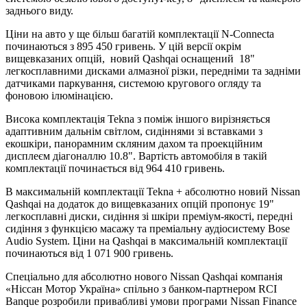
заднього виду.
Ціни на авто у ще більш багатій комплектації N-Connecta
починаються з 895 450 гривень. У цій версії окрім
вищевказаних опцій, новий Qashqai оснащений 18"
легкосплавними дисками алмазної різки, передніми та задніми
датчиками паркування, системою кругового огляду та
фоновою ілюмінацією.
Висока комплектація Tekna з поміж іншого вирізняється
адаптивним дальнім світлом, сидіннями зі вставками з
екошкіри, панорамним скляним дахом та проекційним
дисплеєм діагоналлю 10.8". Вартість автомобіля в такій
комплектації починається від 964 410 гривень.
В максимальній комплектації Tekna + абсолютно новий Nissan
Qashqai на додаток до вищевказаних опцій пропонує 19"
легкосплавні диски, сидіння зі шкіри преміум-якості, передні
сидіння з функцією масажу та преміальну аудіосистему Bose
Audio System. Ціни на Qashqai в максимальній комплектації
починаються від 1 071 900 гривень.
Спеціально для абсолютно нового Nissan Qashqai компанія
«Ніссан Мотор Україна» спільно з банком-партнером RCI
Banque розробили привабливі умови програми Nissan Finance