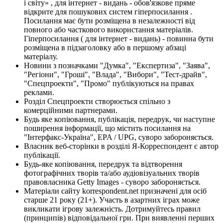
і світу» , для інтернет - видань - обов'язкове пряме
відкрите для пошукових систем гіперпосилання .
Посилання має бути розміщена в незалежності від
повного або часткового використання матеріалів.
Гіперпосилання ( для інтернет - видань) - повинна бути
розміщена в підзаголовку або в першому абзаці
матеріалу.
Новини з позначками "Думка", "Експертиза", "Заява",
"Регіони", "Гроші", "Влада", "Вибори", "Тест-драйв",
"Спецпроекти", "Промо" публікуються на правах
реклами.
Розділ Спецпроекти створюється спільно з
комерційними партнерами.
Будь яке копіювання, публікація, передрук, чи наступне
поширення інформації, що містить посилання на
"Інтерфакс-Україна", EPA / UPG, суворо забороняється.
Власник веб-сторінки в розділі Я-Корреспондент є автор
публікації.
Будь-яке копіювання, передрук та відтворення
фотографічних творів та/або аудіовізуальних творів
правовласника Getty Images - суворо забороняється.
Матеріали сайту korrespondent.net призначені для осіб
старше 21 року (21+). Участь в азартних іграх може
викликати ігрову залежність. Дотримуйтесь правил
(принципів) відповідальної гри. При виявленні перших