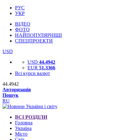
РУС
УКР
ВІДЕО
ФОТО
НАЙПОПУЛЯРНІШІ
СПЕЦПРОЕКТИ
USD
USD
44.4942
EUR
51.3366
Всі курси валют
44.4942
Авторизація
Пошук
RU
ВСІ РОЗДІЛИ
Головна
Україна
Місто
Світ