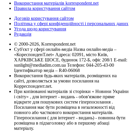
Використання матеріалів korrespondent.net
Правила користування сайтом
Договір користування сайтом
Політика у сфері конфіденційності і персональних даних
Угода щодо користування
Редакція
© 2000-2026, Korrespondent.net
Суб'єкт у сфері онлайн-медіа Назва онлайн-медіа –
«КореспонденТ.net» Адреса: 02091, місто Київ,
ХАРКІВСЬКЕ ШОСЕ, будинок 172-Б, офіс 208/1 E-mail:
sunlight@mediadim.com.ua
Телефон: 044-205-43-00
Ідентифікатор медіа – R40-06068
Використання будь-яких матеріалів, розміщених на
сайті, дозволяється за умови посилання на
Корреспондент.net.
При копіюванні матеріалів зі сторінки « Новини України
і світу» , для інтернет - видань - обов'язкове пряме
відкрите для пошукових систем гіперпосилання .
Посилання має бути розміщена в незалежності від
повного або часткового використання матеріалів.
Гіперпосилання ( для інтернет - видань) - повинна бути
розміщена в підзаголовку або в першому абзаці
матеріалу.