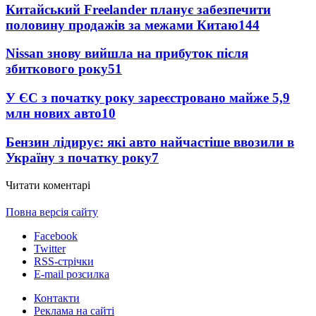
Китайський Freelander планує забезпечити
половину продажів за межами Китаю
144
Nissan знову вийшла на прибуток після
збиткового року
51
У ЄС з початку року зареєстровано майже 5,9
млн нових авто
10
Бензин лідирує: які авто найчастіше ввозили в
Україну з початку року
7
Читати коментарі
Повна версія сайту
Facebook
Twitter
RSS-стрічки
E-mail розсилка
Контакти
Реклама на сайті