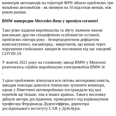
конвеєрів автозаводів на території ФРН зійшло приблизно три
мільйони автомобілів - як мінімум на 10 відсотків менше, ніж
роком раніше.
BMW випередив Mercedes-Benz у преміум-сегменті
Таке різке падіння виробництва та збуту значним чином
викликане другою специфічною особливістю останніх
приблизно півтора року - безпрецедентним дефіцитом
комплектуючих, насамперед - мікрочипів, що виник через
порушення глобальних ланцюгів постачання під час пандемії
COVID-19.
У жовтні 2021 року на головному заводі BMW у Мюнхені
розпочалось серійне виробництво електромобіля BMW i4
З цією проблемою зіткнулася вся світова автопромисловість,
заводам повсюди довелося тимчасово зупиняти конвеєри,
однак у Німеччині автовиробники постраждали від цих
перебоїв ще більше, ніж в інших країнах. Такого висновку
дійшли автори дослідження, проведеного під керівництвом
професора Фердінанда Дуденгеффера, директора
дослідницького інституту CAR у Дуйсбурзі.