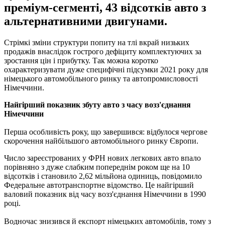
преміум-сегменті, 43 відсотків авто з
альтернативними двигунами.
Стрімкі зміни структури попиту на тлі вкрай низьких
продажів внаслідок гострого дефіциту комплектуючих за
зростання цін і прибутку. Так можна коротко
охарактеризувати дуже специфічні підсумки 2021 року для
німецького автомобільного ринку та автопромисловості
Німеччини.
Найгірший показник збуту авто з часу возз'єднання
Німеччини
Перша особливість року, що завершився: відбулося чергове
скорочення найбільшого автомобільного ринку Європи.
Число зареєстрованих у ФРН нових легкових авто впало
порівняно з дуже слабким попереднім роком ще на 10
відсотків і становило 2,62 мільйона одиниць, повідомило
Федеральне автотранспортне відомство. Це найгірший
валовий показник від часу возз'єднання Німеччини в 1990
році.
Водночас знизився й експорт німецьких автомобілів, тому з