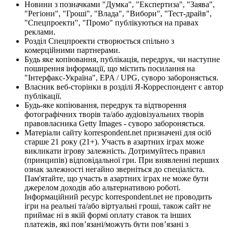
Новини з позначками "Думка", "Експертиза", "Заява",
"Регіони", "Гроші", "Влада", "Вибори", "Тест-драйв",
"Спецпроекти", "Промо" публікуються на правах
реклами.
Розділ Спецпроекти створюється спільно з
комерційними партнерами.
Будь яке копіювання, публікація, передрук, чи наступне
поширення інформації, що містить посилання на
"Інтерфакс-Україна", EPA / UPG, суворо забороняється.
Власник веб-сторінки в розділі Я-Корреспондент є автор
публікації.
Будь-яке копіювання, передрук та відтворення
фотографічних творів та/або аудіовізуальних творів
правовласника Getty Images - суворо забороняється.
Матеріали сайту korrespondent.net призначені для осіб
старше 21 року (21+). Участь в азартних іграх може
викликати ігрову залежність. Дотримуйтесь правил
(принципів) відповідальної гри. При виявленні перших
ознак залежності негайно зверніться до спеціаліста.
Пам'ятайте, що участь в азартних іграх не може бути
джерелом доходів або альтернативою роботі.
Інформаційний ресурс korrespondent.net не проводить
ігри на реальні та/або віртуальні гроші, також сайт не
приймає ні в якій формі оплату ставок та інших
платежів, які пов’язані/можуть бути пов’язані з