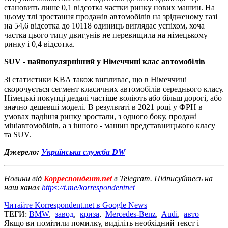
становить лише 0,1 відсотка частки ринку нових машин. На
цьому тлі зростання продажів автомобілів на зрідженому газі
на 54,6 відсотка до 10118 одиниць виглядає успіхом, хоча
частка цього типу двигунів не перевищила на німецькому
ринку і 0,4 відсотка.
SUV - найпопулярніший у Німеччині клас автомобілів
Зі статистики KBA також випливає, що в Німеччині
скорочується сегмент класичних автомобілів середнього класу.
Німецькі покупці дедалі частіше воліють або більш дорогі, або
значно дешевші моделі. В результаті в 2021 році у ФРН в
умовах падіння ринку зростали, з одного боку, продажі
мініавтомобілів, а з іншого - машин представницького класу
та SUV.
Джерело:
Українська служба DW
Новини від
Корреспондент.net
в Telegram. Підписуйтесь на
наш канал
https://t.me/korrespondentnet
Читайте Korrespondent.net в Google News
ТЕГИ:
BMW
,
завод
,
криза
,
Mercedes-Benz
,
Audi
,
авто
Якщо ви помітили помилку, виділіть необхідний текст і