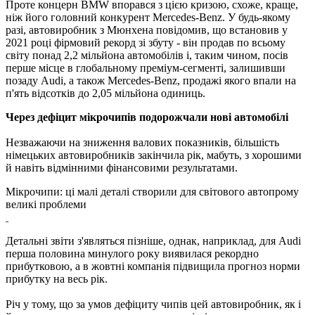
Проте концерн BMW впорався з цією кризою, схоже, краще,
ніж його головний конкурент Mercedes-Benz. У будь-якому
разі, автовиробник з Мюнхена повідомив, що встановив у
2021 році фірмовий рекорд зі збуту - він продав по всьому
світу понад 2,2 мільйона автомобілів і, таким чином, посів
перше місце в глобальному преміум-сегменті, залишивши
позаду Audi, а також Mercedes-Benz, продажі якого впали на
п'ять відсотків до 2,05 мільйона одиниць.
Через дефіцит мікрочипів подорожчали нові автомобілі
Незважаючи на зниження валових показників, більшість
німецьких автовиробників закінчила рік, мабуть, з хорошими
й навіть відмінними фінансовими результатами.
Мікрочипи: ці малі деталі створили для світового автопрому
великі проблеми
Детальні звіти з'являться пізніше, однак, наприклад, для Audi
перша половина минулого року виявилася рекордно
прибутковою, а в жовтні компанія підвищила прогноз норми
прибутку на весь рік.
Річ у тому, що за умов дефіциту чипів цей автовиробник, як і