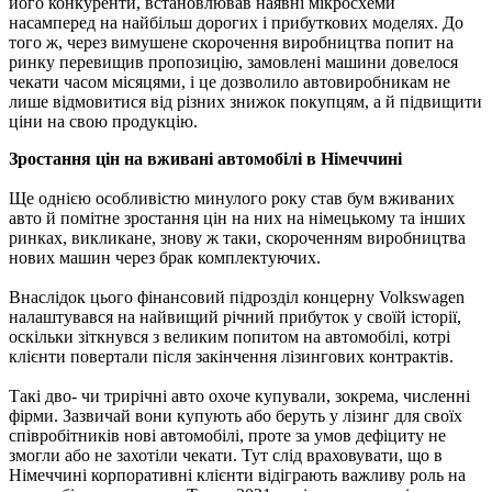
його конкуренти, встановлював наявні мікросхеми
насамперед на найбільш дорогих і прибуткових моделях. До
того ж, через вимушене скорочення виробництва попит на
ринку перевищив пропозицію, замовлені машини довелося
чекати часом місяцями, і це дозволило автовиробникам не
лише відмовитися від різних знижок покупцям, а й підвищити
ціни на свою продукцію.
Зростання цін на вживані автомобілі в Німеччині
Ще однією особливістю минулого року став бум вживаних
авто й помітне зростання цін на них на німецькому та інших
ринках, викликане, знову ж таки, скороченням виробництва
нових машин через брак комплектуючих.
Внаслідок цього фінансовий підрозділ концерну Volkswagen
налаштувався на найвищий річний прибуток у своїй історії,
оскільки зіткнувся з великим попитом на автомобілі, котрі
клієнти повертали після закінчення лізингових контрактів.
Такі дво- чи трирічні авто охоче купували, зокрема, численні
фірми. Зазвичай вони купують або беруть у лізинг для своїх
співробітників нові автомобілі, проте за умов дефіциту не
змогли або не захотіли чекати. Тут слід враховувати, що в
Німеччині корпоративні клієнти відіграють важливу роль на