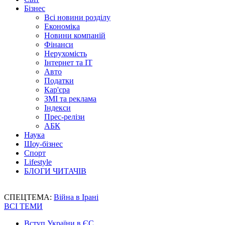
Бізнес
Всі новини розділу
Економіка
Новини компаній
Фінанси
Нерухомість
Інтернет та IT
Авто
Податки
Кар'єра
ЗМІ та реклама
Індекси
Прес-релізи
АБК
Наука
Шоу-бізнес
Спорт
Lifestyle
БЛОГИ ЧИТАЧІВ
СПЕЦТЕМА:
Війна в Ірані
ВСІ ТЕМИ
Вступ України в ЄС