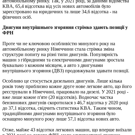
автомобільному ринку. Так, у 2021 році, за даними відомства
KBA, 65,4 відсотква від усіх нових автомобілів було
зареєстровано на юридичних та лише 34,6 відсотка - на
фізичних осіб.
Двигуни внутрішнього згоряння стрімко здають позиції у
ФРН
Проте чи не ключовою особливістю минулого року на
автомобільному ринку Німеччини стала стрімка зміна
структури попиту на різні типи двигунів. Популярність
машин з гібридними та електричними двигунами зростала
буквально з кожним місяцем, а авто з двигунами
внутрішнього згоряння (ДВЗ) продовжували здавати позиції.
Особливо це стосується дизельних двигунів. Лише кілька
років тому приблизно кожне друге нове легкове авто, що його
реєстрували в Німеччині, працювало на дизелі. У 2021 році -
вже лише кожне п'яте (20 відсотків). Водночас частка
бензинових двигунів скоротилася з 46,7 відсотка у 2020 році
до 37,1 відсотка, свідчить статистика KBA. Таким чином,
традиційними двигунами внутрішнього згоряння було
оснащено минулого року лише 57,1 відсотка нових авто.
Отже, майже 43 відсотки легкових машин, що вперше виїхали