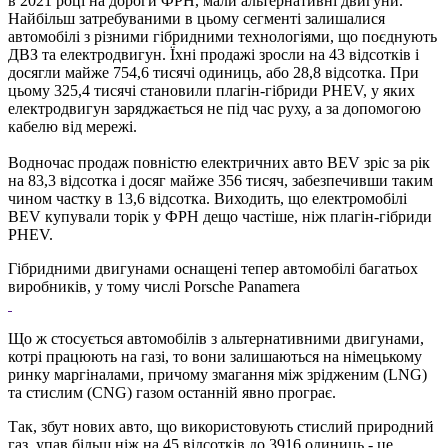
в 2021 році на дороги ФРН, мали альтернативні двигуни.
Найбільш затребуваними в цьому сегменті залишалися
автомобілі з різними гібридними технологіями, що поєднують
ДВЗ та електродвигун. Їхні продажі зросли на 43 відсотків і
досягли майже 754,6 тисячі одиниць, або 28,8 відсотка. При
цьому 325,4 тисячі становили плагін-гібриди PHEV, у яких
електродвигун заряджається не під час руху, а за допомогою
кабелю від мережі.
Водночас продаж повністю електричних авто BEV зріс за рік
на 83,3 відсотка і досяг майже 356 тисяч, забезпечивши таким
чином частку в 13,6 відсотка. Виходить, що електромобілі
BEV купували торік у ФРН дещо частіше, ніж плагін-гібриди
PHEV.
Гібридними двигунами оснащені тепер автомобілі багатьох
виробників, у тому числі Porsche Panamera
Що ж стосується автомобілів з альтернативними двигунами,
котрі працюють на газі, то вони залишаються на німецькому
ринку маргіналами, причому змагання між зрідженим (LNG)
та стислим (CNG) газом останній явно програє.
Так, збут нових авто, що використовують стислий природний
газ, упав більш ніж на 45 відсотків до 3916 одиниць - це