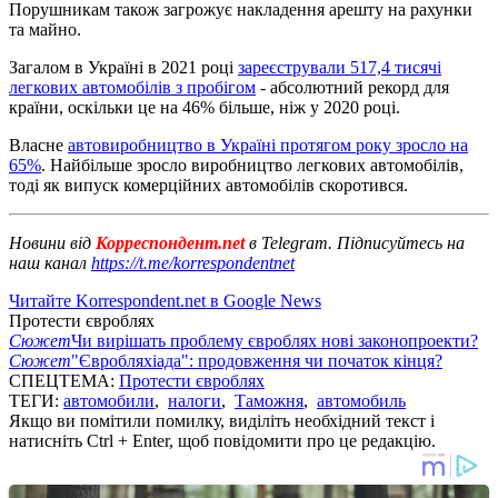
Порушникам також загрожує накладення арешту на рахунки
та майно.
Загалом в Україні в 2021 році
зареєстрували 517,4 тисячі
легкових автомобілів з пробігом
- абсолютний рекорд для
країни, оскільки це на 46% більше, ніж у 2020 році.
Власне
автовиробництво в Україні протягом року зросло на
65%
. Найбільше зросло виробництво легкових автомобілів,
тоді як випуск комерційних автомобілів скоротився.
Новини від
Корреспондент.net
в Telegram. Підписуйтесь на
наш канал
https://t.me/korrespondentnet
Читайте Korrespondent.net в Google News
Протести євроблях
Сюжет
Чи вирішать проблему євроблях нові законопроекти?
Сюжет
"Євробляхіада": продовження чи початок кінця?
СПЕЦТЕМА:
Протести євроблях
ТЕГИ:
автомобили
,
налоги
,
Таможня
,
автомобиль
Якщо ви помітили помилку, виділіть необхідний текст і
натисніть Ctrl + Enter, щоб повідомити про це редакцію.