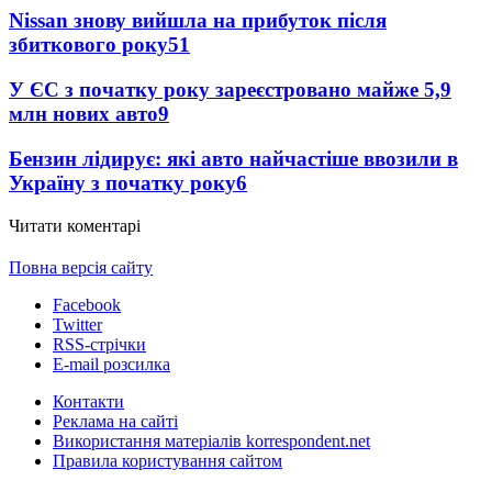
Nissan знову вийшла на прибуток після
збиткового року
51
У ЄС з початку року зареєстровано майже 5,9
млн нових авто
9
Бензин лідирує: які авто найчастіше ввозили в
Україну з початку року
6
Читати коментарі
Повна версія сайту
Facebook
Twitter
RSS-стрічки
E-mail розсилка
Контакти
Реклама на сайті
Використання матеріалів korrespondent.net
Правила користування сайтом