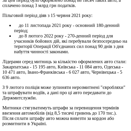
За цей період було оформлено понад 88 тисяч таких авто, а
сплачено понад 3 млрд грн податків.
Пільговий період діяв з 15 червня 2021 року:
до 11 листопада 2021 року - основний 180-денний
період;
до 8 лютого 2022 року - 270-денний період для
учасників бойових дій, які перебували безпосередньо на
території Операції Об'єднаних сил понад 90 днів з дня
набуття чинності законами.
Лідерами серед митниць за кількістю оформлених авто стали:
Закарпатська - 15 195 авто, Київська - 11 084 авто, Одеська -
10 471 авто, Івано-Франківська - 6 027 авто, Чернівецька - 5
636 авто.
З 9 лютого поліція може зупиняти нерозмитнені "євробляхи"
та штрафувати водіїв, а дані про ці авто передавати до
Держмитслужби.
Митники стягуватимуть штрафи за перевищення термінів
ввезення автомобілів (від 8,5 тисячі гривень до 170 тис.).
Після сплати штрафу авто можна вивезти за кордон або
розмитнити в Україні.