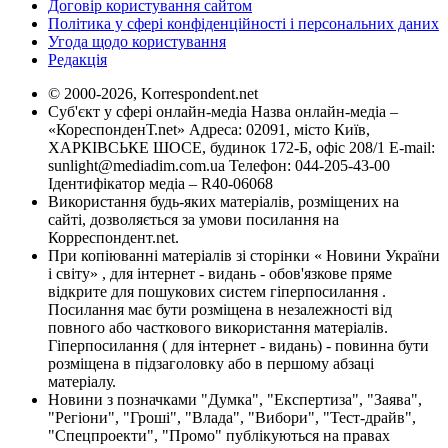
Договір користування сайтом
Політика у сфері конфіденційності і персональних даних
Угода щодо користування
Редакція
© 2000-2026, Korrespondent.net
Суб'єкт у сфері онлайн-медіа Назва онлайн-медіа –
«КореспонденТ.net» Адреса: 02091, місто Київ,
ХАРКІВСЬКЕ ШОСЕ, будинок 172-Б, офіс 208/1 E-mail:
sunlight@mediadim.com.ua
Телефон: 044-205-43-00
Ідентифікатор медіа – R40-06068
Використання будь-яких матеріалів, розміщених на
сайті, дозволяється за умови посилання на
Корреспондент.net.
При копіюванні матеріалів зі сторінки « Новини України
і світу» , для інтернет - видань - обов'язкове пряме
відкрите для пошукових систем гіперпосилання .
Посилання має бути розміщена в незалежності від
повного або часткового використання матеріалів.
Гіперпосилання ( для інтернет - видань) - повинна бути
розміщена в підзаголовку або в першому абзаці
матеріалу.
Новини з позначками "Думка", "Експертиза", "Заява",
"Регіони", "Гроші", "Влада", "Вибори", "Тест-драйв",
"Спецпроекти", "Промо" публікуються на правах