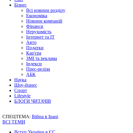
Бізнес
Всі новини розділу
Економіка
Новини компаній
Фінанси
Нерухомість
Інтернет та IT
Авто
Податки
Кар'єра
ЗМІ та реклама
Індекси
Прес-релізи
АБК
Наука
Шоу-бізнес
Спорт
Lifestyle
БЛОГИ ЧИТАЧІВ
СПЕЦТЕМА:
Війна в Ірані
ВСІ ТЕМИ
Вступ України в ЄС