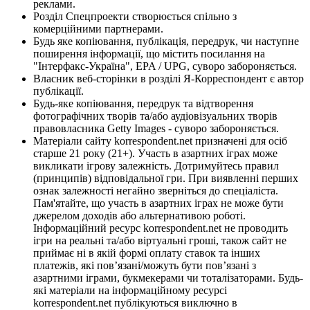
реклами.
Розділ Спецпроекти створюється спільно з
комерційними партнерами.
Будь яке копіювання, публікація, передрук, чи наступне
поширення інформації, що містить посилання на
"Інтерфакс-Україна", EPA / UPG, суворо забороняється.
Власник веб-сторінки в розділі Я-Корреспондент є автор
публікації.
Будь-яке копіювання, передрук та відтворення
фотографічних творів та/або аудіовізуальних творів
правовласника Getty Images - суворо забороняється.
Матеріали сайту korrespondent.net призначені для осіб
старше 21 року (21+). Участь в азартних іграх може
викликати ігрову залежність. Дотримуйтесь правил
(принципів) відповідальної гри. При виявленні перших
ознак залежності негайно зверніться до спеціаліста.
Пам'ятайте, що участь в азартних іграх не може бути
джерелом доходів або альтернативою роботі.
Інформаційний ресурс korrespondent.net не проводить
ігри на реальні та/або віртуальні гроші, також сайт не
приймає ні в якій формі оплату ставок та інших
платежів, які пов’язані/можуть бути пов’язані з
азартними іграми, букмекерами чи тоталізаторами. Будь-
які матеріали на інформаційному ресурсі
korrespondent.net публікуються виключно в