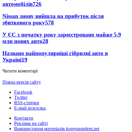
автомобілів
726
Nissan знову вийшла на прибуток після
збиткового року
578
У ЄС з початку року зареєстровано майже 5,9
млн нових авто
28
Названо найпопулярніші гібридні авто в
Україні
19
Читати коментарі
Повна версія сайту
Facebook
Twitter
RSS-стрічки
E-mail розсилка
Контакти
Реклама на сайті
Використання матеріалів korrespondent.net