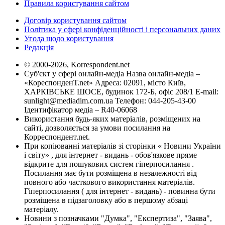
Правила користування сайтом
Договір користування сайтом
Політика у сфері конфіденційності і персональних даних
Угода щодо користування
Редакція
© 2000-2026, Korrespondent.net
Суб'єкт у сфері онлайн-медіа Назва онлайн-медіа –
«КореспонденТ.net» Адреса: 02091, місто Київ,
ХАРКІВСЬКЕ ШОСЕ, будинок 172-Б, офіс 208/1 E-mail:
sunlight@mediadim.com.ua
Телефон: 044-205-43-00
Ідентифікатор медіа – R40-06068
Використання будь-яких матеріалів, розміщених на
сайті, дозволяється за умови посилання на
Корреспондент.net.
При копіюванні матеріалів зі сторінки « Новини України
і світу» , для інтернет - видань - обов'язкове пряме
відкрите для пошукових систем гіперпосилання .
Посилання має бути розміщена в незалежності від
повного або часткового використання матеріалів.
Гіперпосилання ( для інтернет - видань) - повинна бути
розміщена в підзаголовку або в першому абзаці
матеріалу.
Новини з позначками "Думка", "Експертиза", "Заява",