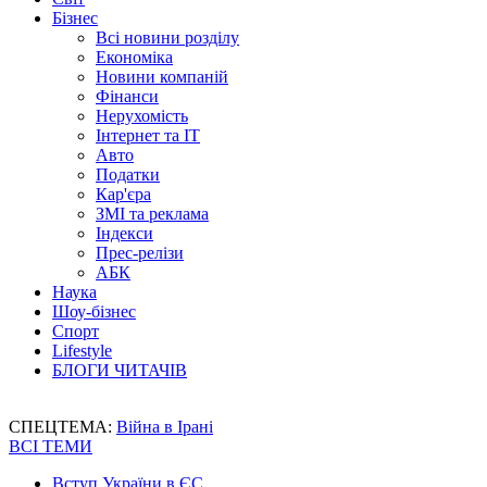
Бізнес
Всі новини розділу
Економіка
Новини компаній
Фінанси
Нерухомість
Інтернет та IT
Авто
Податки
Кар'єра
ЗМІ та реклама
Індекси
Прес-релізи
АБК
Наука
Шоу-бізнес
Спорт
Lifestyle
БЛОГИ ЧИТАЧІВ
СПЕЦТЕМА:
Війна в Ірані
ВСІ ТЕМИ
Вступ України в ЄС