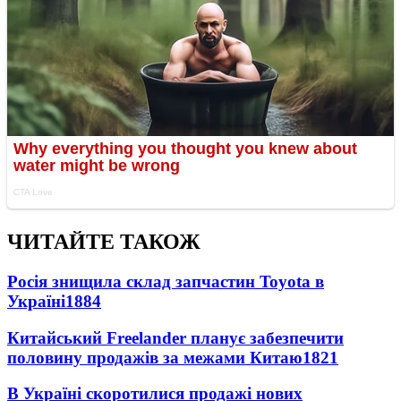
ЧИТАЙТЕ ТАКОЖ
Росія знищила склад запчастин Toyota в
Україні
1884
Китайський Freelander планує забезпечити
половину продажів за межами Китаю
1821
В Україні скоротилися продажі нових