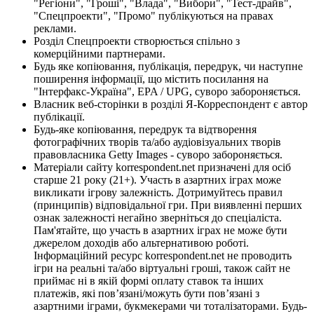
"Регіони", "Гроші", "Влада", "Вибори", "Тест-драйв",
"Спецпроекти", "Промо" публікуються на правах
реклами.
Розділ Спецпроекти створюється спільно з
комерційними партнерами.
Будь яке копіювання, публікація, передрук, чи наступне
поширення інформації, що містить посилання на
"Інтерфакс-Україна", EPA / UPG, суворо забороняється.
Власник веб-сторінки в розділі Я-Корреспондент є автор
публікації.
Будь-яке копіювання, передрук та відтворення
фотографічних творів та/або аудіовізуальних творів
правовласника Getty Images - суворо забороняється.
Матеріали сайту korrespondent.net призначені для осіб
старше 21 року (21+). Участь в азартних іграх може
викликати ігрову залежність. Дотримуйтесь правил
(принципів) відповідальної гри. При виявленні перших
ознак залежності негайно зверніться до спеціаліста.
Пам'ятайте, що участь в азартних іграх не може бути
джерелом доходів або альтернативою роботі.
Інформаційний ресурс korrespondent.net не проводить
ігри на реальні та/або віртуальні гроші, також сайт не
приймає ні в якій формі оплату ставок та інших
платежів, які пов’язані/можуть бути пов’язані з
азартними іграми, букмекерами чи тоталізаторами. Будь-