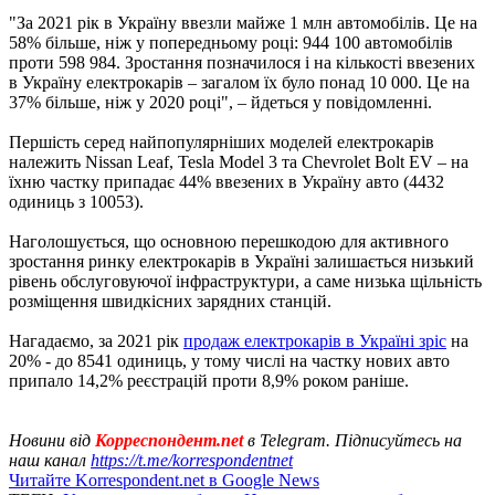
"За 2021 рік в Україну ввезли майже 1 млн автомобілів. Це на
58% більше, ніж у попередньому році: 944 100 автомобілів
проти 598 984. Зростання позначилося і на кількості ввезених
в Україну електрокарів – загалом їх було понад 10 000. Це на
37% більше, ніж у 2020 році", – йдеться у повідомленні.
Першість серед найпопулярніших моделей електрокарів
належить Nissan Leaf, Tesla Model 3 та Chevrolet Bolt EV – на
їхню частку припадає 44% ввезених в Україну авто (4432
одиниць з 10053).
Наголошується, що основною перешкодою для активного
зростання ринку електрокарів в Україні залишається низький
рівень обслуговуючої інфраструктури, а саме низька щільність
розміщення швидкісних зарядних станцій.
Нагадаємо, за 2021 рік
продаж електрокарів в Україні зріс
на
20% - до 8541 одиниць, у тому числі на частку нових авто
припало 14,2% реєстрацій проти 8,9% роком раніше.
Новини від
Корреспондент.net
в Telegram. Підписуйтесь на
наш канал
https://t.me/korrespondentnet
Читайте Korrespondent.net в Google News