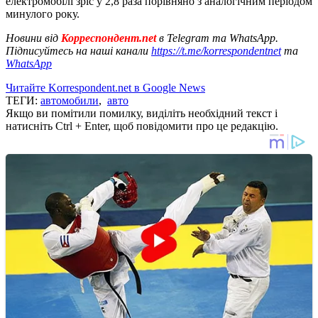
електромобілі зріс у 2,8 раза порівняно з аналогічним періодом
минулого року.
Новини від
Корреспондент.net
в Telegram та WhatsApp.
Підписуйтесь на наші канали
https://t.me/korrespondentnet
та
WhatsApp
Читайте Korrespondent.net в Google News
ТЕГИ:
автомобили
,
авто
Якщо ви помітили помилку, виділіть необхідний текст і
натисніть Ctrl + Enter, щоб повідомити про це редакцію.