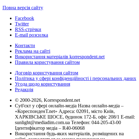
Повна версія сайту
Facebook
Twitter
RSS-стрічки
E-mail розсилка
Контакти
Реклама на сайті
Використання матеріалів korrespondent.net
Правила користування сайтом
Договір користування сайтом
Політика у сфері конфіденційності і персональних даних
Угода щодо користування
Редакція
© 2000-2026, Korrespondent.net
Суб'єкт у сфері онлайн-медіа Назва онлайн-медіа –
«КореспонденТ.net» Адреса: 02091, місто Київ,
ХАРКІВСЬКЕ ШОСЕ, будинок 172-Б, офіс 208/1 E-mail:
sunlight@mediadim.com.ua
Телефон: 044-205-43-00
Ідентифікатор медіа – R40-06068
Використання будь-яких матеріалів, розміщених на