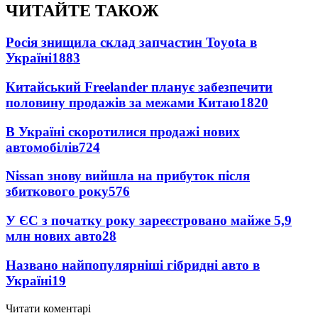
ЧИТАЙТЕ ТАКОЖ
Росія знищила склад запчастин Toyota в
Україні
1883
Китайський Freelander планує забезпечити
половину продажів за межами Китаю
1820
В Україні скоротилися продажі нових
автомобілів
724
Nissan знову вийшла на прибуток після
збиткового року
576
У ЄС з початку року зареєстровано майже 5,9
млн нових авто
28
Названо найпопулярніші гібридні авто в
Україні
19
Читати коментарі