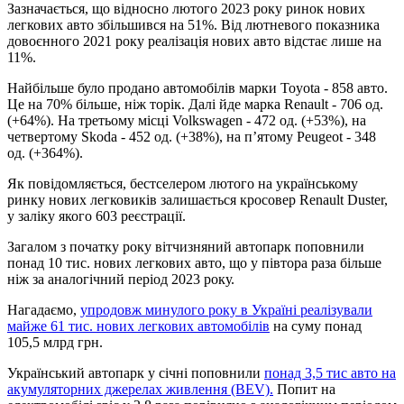
Зазначається, що відносно лютого 2023 року ринок нових
легкових авто збільшився на 51%. Від лютневого показника
довоєнного 2021 року реалізація нових авто відстає лише на
11%.
Найбільше було продано автомобілів марки Toyota - 858 авто.
Це на 70% більше, ніж торік. Далі йде марка Renault - 706 од.
(+64%). На третьому місці Volkswagen - 472 од. (+53%), на
четвертому Skoda - 452 од. (+38%), на п’ятому Peugeot - 348
од. (+364%).
Як повідомляється, бестселером лютого на українському
ринку нових легковиків залишається кросовер Renault Duster,
у заліку якого 603 реєстрації.
Загалом з початку року вітчизняний автопарк поповнили
понад 10 тис. нових легкових авто, що у півтора раза більше
ніж за аналогічний період 2023 року.
Нагадаємо,
упродовж минулого року в Україні реалізували
майже 61 тис. нових легкових автомобілів
на суму понад
105,5 млрд грн.
Український автопарк у січні поповнили
понад 3,5 тис авто на
акумуляторних джерелах живлення (BEV).
Попит на