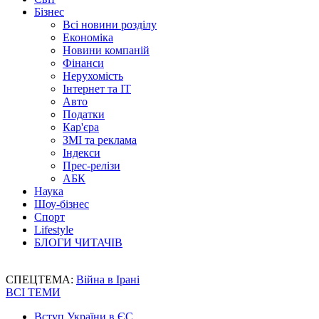
Бізнес
Всі новини розділу
Економіка
Новини компаній
Фінанси
Нерухомість
Інтернет та IT
Авто
Податки
Кар'єра
ЗМІ та реклама
Індекси
Прес-релізи
АБК
Наука
Шоу-бізнес
Спорт
Lifestyle
БЛОГИ ЧИТАЧІВ
СПЕЦТЕМА:
Війна в Ірані
ВСІ ТЕМИ
Вступ України в ЄС