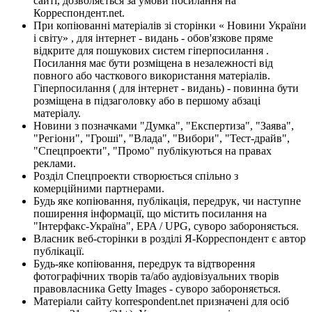
сайті, дозволяється за умови посилання на
Корреспондент.net.
При копіюванні матеріалів зі сторінки « Новини України
і світу» , для інтернет - видань - обов'язкове пряме
відкрите для пошукових систем гіперпосилання .
Посилання має бути розміщена в незалежності від
повного або часткового використання матеріалів.
Гіперпосилання ( для інтернет - видань) - повинна бути
розміщена в підзаголовку або в першому абзаці
матеріалу.
Новини з позначками "Думка", "Експертиза", "Заява",
"Регіони", "Гроші", "Влада", "Вибори", "Тест-драйв",
"Спецпроекти", "Промо" публікуються на правах
реклами.
Розділ Спецпроекти створюється спільно з
комерційними партнерами.
Будь яке копіювання, публікація, передрук, чи наступне
поширення інформації, що містить посилання на
"Інтерфакс-Україна", EPA / UPG, суворо забороняється.
Власник веб-сторінки в розділі Я-Корреспондент є автор
публікації.
Будь-яке копіювання, передрук та відтворення
фотографічних творів та/або аудіовізуальних творів
правовласника Getty Images - суворо забороняється.
Матеріали сайту korrespondent.net призначені для осіб