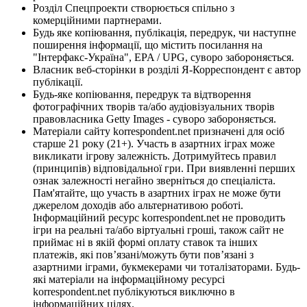
Розділ Спецпроекти створюється спільно з
комерційними партнерами.
Будь яке копіювання, публікація, передрук, чи наступне
поширення інформації, що містить посилання на
"Інтерфакс-Україна", EPA / UPG, суворо забороняється.
Власник веб-сторінки в розділі Я-Корреспондент є автор
публікації.
Будь-яке копіювання, передрук та відтворення
фотографічних творів та/або аудіовізуальних творів
правовласника Getty Images - суворо забороняється.
Матеріали сайту korrespondent.net призначені для осіб
старше 21 року (21+). Участь в азартних іграх може
викликати ігрову залежність. Дотримуйтесь правил
(принципів) відповідальної гри. При виявленні перших
ознак залежності негайно зверніться до спеціаліста.
Пам'ятайте, що участь в азартних іграх не може бути
джерелом доходів або альтернативою роботі.
Інформаційний ресурс korrespondent.net не проводить
ігри на реальні та/або віртуальні гроші, також сайт не
приймає ні в якій формі оплату ставок та інших
платежів, які пов’язані/можуть бути пов’язані з
азартними іграми, букмекерами чи тоталізаторами. Будь-
які матеріали на інформаційному ресурсі
korrespondent.net публікуються виключно в
інформаційних цілях.