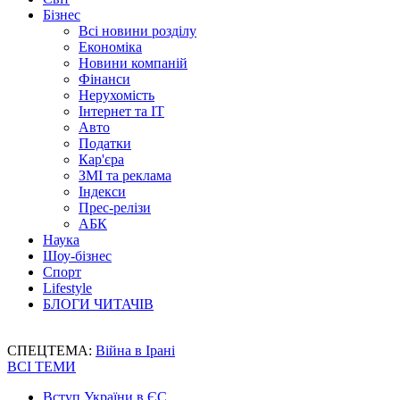
Бізнес
Всі новини розділу
Економіка
Новини компаній
Фінанси
Нерухомість
Інтернет та IT
Авто
Податки
Кар'єра
ЗМІ та реклама
Індекси
Прес-релізи
АБК
Наука
Шоу-бізнес
Спорт
Lifestyle
БЛОГИ ЧИТАЧІВ
СПЕЦТЕМА:
Війна в Ірані
ВСІ ТЕМИ
Вступ України в ЄС