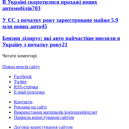
В Україні скоротилися продажі нових
автомобілів
703
У ЄС з початку року зареєстровано майже 5,9
млн нових авто
45
Бензин лідирує: які авто найчастіше ввозили в
Україну з початку року
21
Читати коментарі
Повна версія сайту
Facebook
Twitter
RSS-стрічки
E-mail розсилка
Контакти
Реклама на сайті
Використання матеріалів korrespondent.net
Правила користування сайтом
Договір користування сайтом