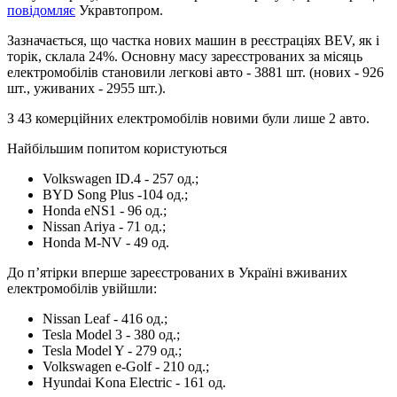
повідомляє
Укравтопром.
Зазначається, що частка нових машин в реєстраціях BEV, як і
торік, склала 24%. Основну масу зареєстрованих за місяць
електромобілів становили легкові авто - 3881 шт. (нових - 926
шт., уживаних - 2955 шт.).
З 43 комерційних електромобілів новими були лише 2 авто.
Найбільшим попитом користуються
Volkswagen ID.4 - 257 од.;
BYD Song Plus -104 од.;
Honda eNS1 - 96 од.;
Nissan Ariya - 71 од.;
Honda M-NV - 49 од.
До п’ятірки вперше зареєстрованих в Україні вживаних
електромобілів увійшли:
Nissan Leaf - 416 од.;
Tesla Model 3 - 380 од.;
Tesla Model Y - 279 од.;
Volkswagen e-Golf - 210 од.;
Hyundai Kona Electric - 161 од.