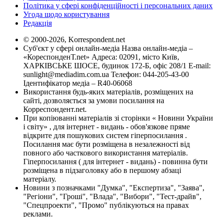
Політика у сфері конфіденційності і персональних даних
Угода щодо користування
Редакція
© 2000-2026, Korrespondent.net
Суб'єкт у сфері онлайн-медіа Назва онлайн-медіа –
«КореспонденТ.net» Адреса: 02091, місто Київ,
ХАРКІВСЬКЕ ШОСЕ, будинок 172-Б, офіс 208/1 E-mail:
sunlight@mediadim.com.ua
Телефон: 044-205-43-00
Ідентифікатор медіа – R40-06068
Використання будь-яких матеріалів, розміщених на
сайті, дозволяється за умови посилання на
Корреспондент.net.
При копіюванні матеріалів зі сторінки « Новини України
і світу» , для інтернет - видань - обов'язкове пряме
відкрите для пошукових систем гіперпосилання .
Посилання має бути розміщена в незалежності від
повного або часткового використання матеріалів.
Гіперпосилання ( для інтернет - видань) - повинна бути
розміщена в підзаголовку або в першому абзаці
матеріалу.
Новини з позначками "Думка", "Експертиза", "Заява",
"Регіони", "Гроші", "Влада", "Вибори", "Тест-драйв",
"Спецпроекти", "Промо" публікуються на правах
реклами.