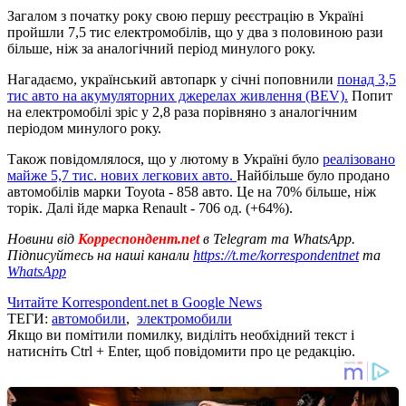
Загалом з початку року свою першу реєстрацію в Україні
пройшли 7,5 тис електромобілів, що у два з половиною рази
більше, ніж за аналогічний період минулого року.
Нагадаємо, український автопарк у січні поповнили
понад 3,5
тис авто на акумуляторних джерелах живлення (BEV).
Попит
на електромобілі зріс у 2,8 раза порівняно з аналогічним
періодом минулого року.
Також повідомлялося, що у лютому в Україні було
реалізовано
майже 5,7 тис. нових легкових авто.
Найбільше було продано
автомобілів марки Toyota - 858 авто. Це на 70% більше, ніж
торік. Далі йде марка Renault - 706 од. (+64%).
Новини від
Корреспондент.net
в Telegram та WhatsApp.
Підписуйтесь на наші канали
https://t.me/korrespondentnet
та
WhatsApp
Читайте Korrespondent.net в Google News
ТЕГИ:
автомобили
,
электромобили
Якщо ви помітили помилку, виділіть необхідний текст і
натисніть Ctrl + Enter, щоб повідомити про це редакцію.