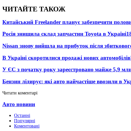
ЧИТАЙТЕ ТАКОЖ
Китайський Freelander планує забезпечити поло
Росія знищила склад запчастин Toyota в Україні
1
Nissan знову вийшла на прибуток після збитковог
В Україні скоротилися продажі нових автомобілів
У ЄС з початку року зареєстровано майже 5,9 мл
Бензин лідирує: які авто найчастіше ввозили в Ук
Читати коментарі
Авто новини
Останні
Популярні
Коментовані