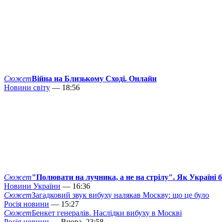
Сюжет
Війна на Близькому Сході. Онлайн
Новини світу
— 18:56
Сюжет
"Полювати на лучника, а не на стрілу". Як Україні 
Новини України
— 16:36
Сюжет
Загадковий звук вибуху налякав Москву: що це було
Росія новини
— 15:27
Сюжет
Бенкет генералів. Наслідки вибуху в Москві
Росія новини
— Вчора, 23:58