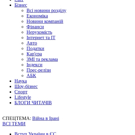
Бізнес
Всі новини розділу
Економіка
Новини компаній
Фінанси
Нерухомість
Інтернет та IT
Авто
Податки
Кар'єра
ЗМІ та реклама
Індекси
Прес-релізи
АБК
Наука
Шоу-бізнес
Спорт
Lifestyle
БЛОГИ ЧИТАЧІВ
СПЕЦТЕМА:
Війна в Ірані
ВСІ ТЕМИ
Вступ України в ЄС