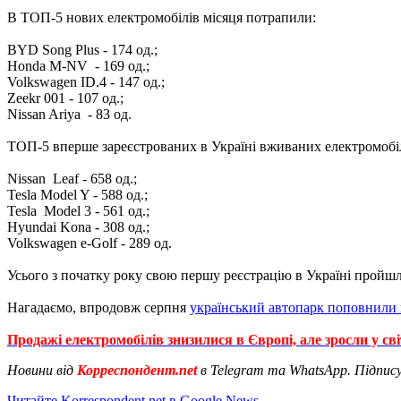
В ТОП-5 нових електромобілів місяця потрапили:
BYD Song Plus - 174 од.;
Honda M-NV - 169 од.;
Volkswagen ID.4 - 147 од.;
Zeekr 001 - 107 од.;
Nissan Ariya - 83 од.
ТОП-5 вперше зареєстрованих в Україні вживаних електромобіл
Nissan Leaf - 658 од.;
Tesla Model Y - 588 од.;
Tesla Model 3 - 561 од.;
Hyundai Kona - 308 од.;
Volkswagen е-Golf - 289 од.
Усього з початку року свою першу реєстрацію в Україні пройшл
Нагадаємо, впродовж серпня
український автопарк поповнили 
Продажі електромобілів знизилися в Європі, але зросли у сві
Новини від
Корреспондент.net
в Telegram та WhatsApp. Підпис
Читайте Korrespondent.net в Google News