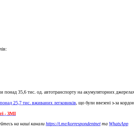
ів:
и понад 35,6 тис. од. автотранспорту на акумуляторних джерелах
понад 25,7 тис. вживаних легковиків
, що були ввезені з-за кордон
ті - ЗМІ
уйтесь на наші канали
https://t.me/korrespondentnet
та
WhatsApp