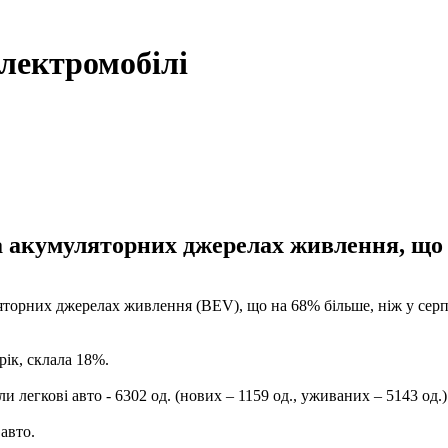
електромобілі
а акумуляторних джерелах живлення, що н
яторних джерелах живлення (BEV), що на 68% більше, ніж у сер
рік, склала 18%.
 легкові авто - 6302 од. (нових – 1159 од., уживаних – 5143 од.)
авто.