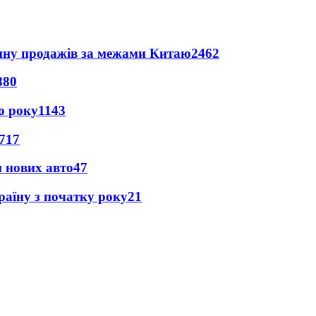
вину продажів за межами Китаю
2462
880
о року
1143
717
н нових авто
47
раїну з початку року
21