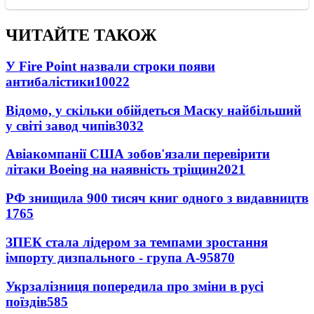
ЧИТАЙТЕ ТАКОЖ
У Fire Point назвали строки появи
антибалістики
10022
Відомо, у скільки обійдеться Маску найбільший
у світі завод чипів
3032
Авіакомпанії США зобов'язали перевірити
літаки Boeing на наявність тріщин
2021
РФ знищила 900 тисяч книг одного з видавництв
1765
ЗПЕК стала лідером за темпами зростання
імпорту дизпального - група А-95
870
Укрзалізниця попередила про зміни в русі
поїздів
585