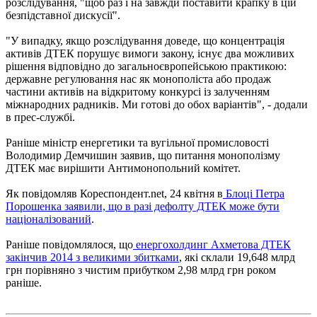
розслідування, "щоб раз і на завжди поставити крапку в цій
безпідставної дискусії".
"У випадку, якщо розслідування доведе, що концентрація
активів ДТЕК порушує вимоги закону, існує два можливих
рішення відповідно до загальноєвропейською практикою:
державне регулювання нас як монополіста або продаж
частини активів на відкритому конкурсі із залученням
міжнародних радників. Ми готові до обох варіантів",
- додали
в прес-службі.
Раніше міністр енергетики та вугільної промисловості
Володимир Демчишин заявив, що питання монополізму
ДТЕК має вирішити Антимонопольний комітет.
Як повідомляв Кореспондент.net, 24 квітня в
Блоці Петра
Порошенка заявили, що в разі дефолту ДТЕК може бути
націоналізований
.
Раніше повідомлялося, що
енергохолдинг Ахметова ДТЕК
закінчив 2014 з великими збитками
, які склали 19,648 млрд
грн порівняно з чистим прибутком 2,98 млрд грн роком
раніше.