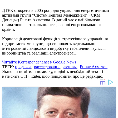
ДТЕК створена в 2005 році для управління енергетичними
активами групи "Систем Кепітал Менеджмент" (СКМ,
Донецьк) Ріната Ахметова.
В даний час є найбільшою
приватною вертикально-інтегрованої енергокомпанією
країни.
Корпорації делеговані функції зі стратегічного управління
підприємствами групи, що становлять вертикально
інтегрований ланцюжок з видобутку і збагачення вугілля,
виробництва та реалізації електроенергії.
Читайте Korrespondent.net в Google News
ТЕГИ:
продажи
,
расследование
,
активы
,
Ринат Ахметов
Якщо ви помітили помилку, виділіть необхідний текст і
натисніть Ctrl + Enter, щоб повідомити про це редакцію.