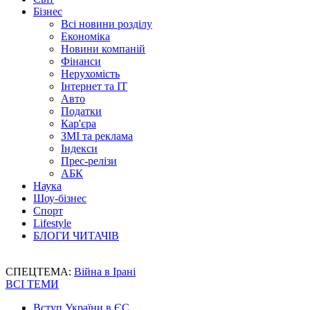
Бізнес
Всі новини розділу
Економіка
Новини компаній
Фінанси
Нерухомість
Інтернет та IT
Авто
Податки
Кар'єра
ЗМІ та реклама
Індекси
Прес-релізи
АБК
Наука
Шоу-бізнес
Спорт
Lifestyle
БЛОГИ ЧИТАЧІВ
СПЕЦТЕМА:
Війна в Ірані
ВСІ ТЕМИ
Вступ України в ЄС