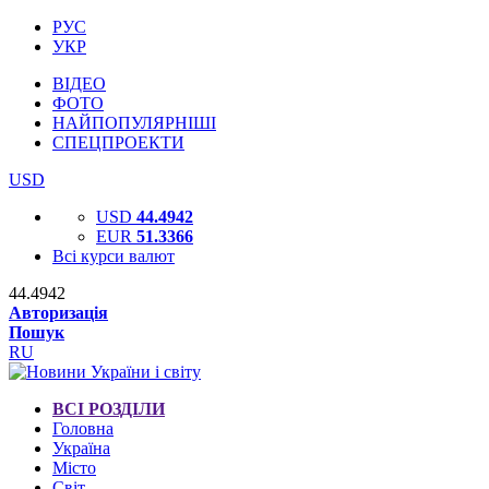
РУС
УКР
ВІДЕО
ФОТО
НАЙПОПУЛЯРНІШІ
СПЕЦПРОЕКТИ
USD
USD
44.4942
EUR
51.3366
Всі курси валют
44.4942
Авторизація
Пошук
RU
ВСІ РОЗДІЛИ
Головна
Україна
Місто
Світ