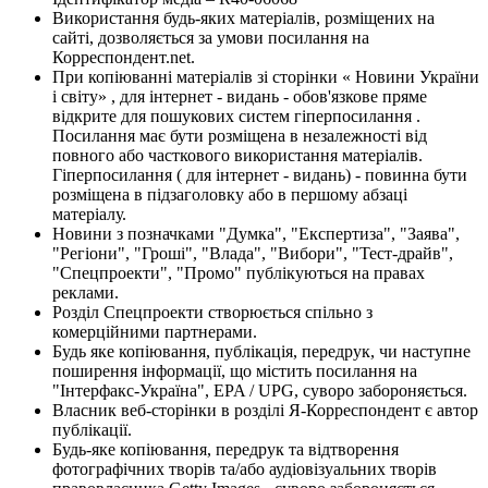
Використання будь-яких матеріалів, розміщених на
сайті, дозволяється за умови посилання на
Корреспондент.net.
При копіюванні матеріалів зі сторінки « Новини України
і світу» , для інтернет - видань - обов'язкове пряме
відкрите для пошукових систем гіперпосилання .
Посилання має бути розміщена в незалежності від
повного або часткового використання матеріалів.
Гіперпосилання ( для інтернет - видань) - повинна бути
розміщена в підзаголовку або в першому абзаці
матеріалу.
Новини з позначками "Думка", "Експертиза", "Заява",
"Регіони", "Гроші", "Влада", "Вибори", "Тест-драйв",
"Спецпроекти", "Промо" публікуються на правах
реклами.
Розділ Спецпроекти створюється спільно з
комерційними партнерами.
Будь яке копіювання, публікація, передрук, чи наступне
поширення інформації, що містить посилання на
"Інтерфакс-Україна", EPA / UPG, суворо забороняється.
Власник веб-сторінки в розділі Я-Корреспондент є автор
публікації.
Будь-яке копіювання, передрук та відтворення
фотографічних творів та/або аудіовізуальних творів