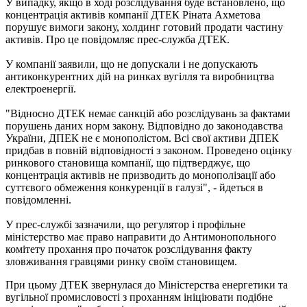
У випадку, якщо в ході розслідування буде встановлено, що
концентрація активів компанії ДТЕК Ріната Ахметова
порушує вимоги закону, холдинг готовий продати частину
активів.
Про це повідомляє прес-служба ДТЕК.
У компанії заявили, що не допускали і не допускають
антиконкурентних дій на ринках вугілля та виробництва
електроенергії.
"Відносно ДТЕК немає санкцій або розслідувань за фактами
порушень даних норм закону. Відповідно до законодавства
України, ДПЕК не є монополістом. Всі свої активи ДПЕК
придбав в повній відповідності з законом. Проведено оцінку
ринкового становища компанії, що підтверджує, що
концентрація активів не призводить до монополізації
або
суттєвого обмеження конкуренції в галузі", - йдеться в
повідомленні.
У прес-службі зазначили, що регулятор і профільне
міністерство має право направити до Антимонопольного
комітету прохання про початок розслідування факту
зловживання гравцями ринку своїм становищем.
При цьому ДТЕК звернулася до Міністерства енергетики та
вугільної промисловості з проханням ініціювати подібне