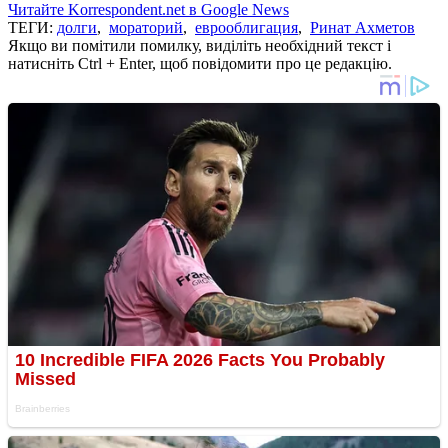
Читайте Korrespondent.net в Google News
ТЕГИ:
долги
,
мораторий
,
еврооблигация
,
Ринат Ахметов
Якщо ви помітили помилку, виділіть необхідний текст і
натисніть Ctrl + Enter, щоб повідомити про це редакцію.