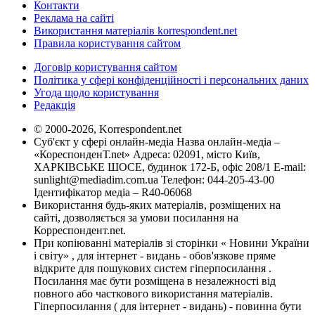
Контакти
Реклама на сайті
Використання матеріалів korrespondent.net
Правила користування сайтом
Договір користування сайтом
Політика у сфері конфіденційності і персональних даних
Угода щодо користування
Редакція
© 2000-2026, Korrespondent.net
Суб'єкт у сфері онлайн-медіа Назва онлайн-медіа –
«КореспонденТ.net» Адреса: 02091, місто Київ,
ХАРКІВСЬКЕ ШОСЕ, будинок 172-Б, офіс 208/1 E-mail:
sunlight@mediadim.com.ua
Телефон: 044-205-43-00
Ідентифікатор медіа – R40-06068
Використання будь-яких матеріалів, розміщених на
сайті, дозволяється за умови посилання на
Корреспондент.net.
При копіюванні матеріалів зі сторінки « Новини України
і світу» , для інтернет - видань - обов'язкове пряме
відкрите для пошукових систем гіперпосилання .
Посилання має бути розміщена в незалежності від
повного або часткового використання матеріалів.
Гіперпосилання ( для інтернет - видань) - повинна бути