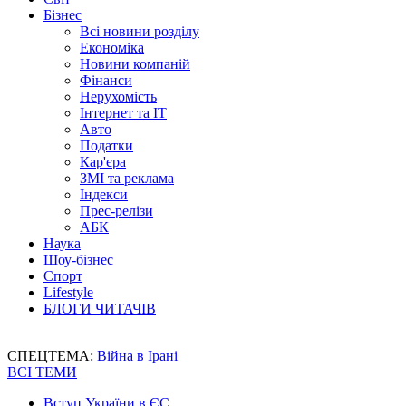
Бізнес
Всі новини розділу
Економіка
Новини компаній
Фінанси
Нерухомість
Інтернет та IT
Авто
Податки
Кар'єра
ЗМІ та реклама
Індекси
Прес-релізи
АБК
Наука
Шоу-бізнес
Спорт
Lifestyle
БЛОГИ ЧИТАЧІВ
СПЕЦТЕМА:
Війна в Ірані
ВСІ ТЕМИ
Вступ України в ЄС