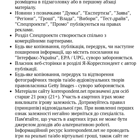
розміщена в підзаголовку або в першому абзаці
матеріалу.
Новини з позначками "Думка", "Експертиза", "Заява",
"Регіони", "Гроші", "Влада", "Вибори", "Тест-драйв",
"Спецпроекти", "Промо" публікуються на правах
реклами.
Розділ Спецпроекти створюється спільно з
комерційними партнерами.
Будь яке копіювання, публікація, передрук, чи наступне
поширення інформації, що містить посилання на
"Інтерфакс-Україна", EPA / UPG, суворо забороняється.
Власник веб-сторінки в розділі Я-Корреспондент є автор
публікації.
Будь-яке копіювання, передрук та відтворення
фотографічних творів та/або аудіовізуальних творів
правовласника Getty Images - суворо забороняється.
Матеріали сайту korrespondent.net призначені для осіб
старше 21 року (21+). Участь в азартних іграх може
викликати ігрову залежність. Дотримуйтесь правил
(принципів) відповідальної гри. При виявленні перших
ознак залежності негайно зверніться до спеціаліста.
Пам'ятайте, що участь в азартних іграх не може бути
джерелом доходів або альтернативою роботі.
Інформаційний ресурс korrespondent.net не проводить
ігри на реальні та/або віртуальні гроші, також сайт не