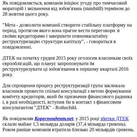
Як повідомляється, компанія ініціює угоду про тимчасовий
мораторій і звільнення від зобов'язань (standstill) терміном до
28 жовтня цього року.
"Мета - дозволити компанії створити стабільну платформу на
період, протягом якого вона прагне вести переговори зі
своїми кредиторами і завершити повномасштабну
реструктуризацію структури капіталу", - говориться в
повідомленні.
ДТЕК на початку грудня 2015 року оголосив власникам своїх
єврооблігацій, що планує запропонувати їм
реструктуризувати ці зобов'язання в першому кварталі 2016
року.
Для спрощення процесу реструктуризації група закликала
власників провести спільні консультації з метою формування
комітету кредиторів, який би призначив фінансового радника
і, в разі необхідності, вступив би в контакт з фінансовим
консультантом "ДТЕК" - Rothschild.
Як повідомляв
Кореспондент.net
, у 2015 році
збитки ДТЕК
склали майже 1,5 мільярда доларів (37,4 мільярда гривень).
Роком раніше компанія втратила близько 20 мільярдів гривень.