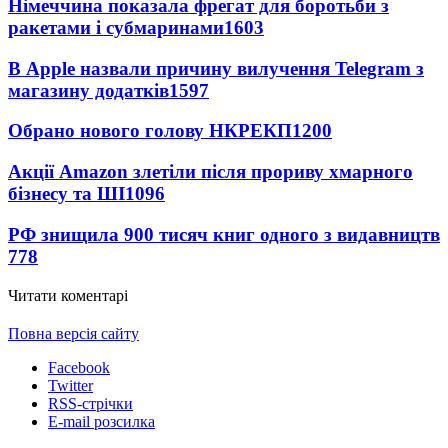
Німеччина показала фрегат для боротьби з
ракетами і субмаринами
1603
В Apple назвали причину вилучення Telegram з
магазину додатків
1597
Обрано нового голову НКРЕКП
1200
Акції Amazon злетіли після прориву хмарного
бізнесу та ШІ
1096
РФ знищила 900 тисяч книг одного з видавництв
778
Читати коментарі
Повна версія сайту
Facebook
Twitter
RSS-стрічки
E-mail розсилка