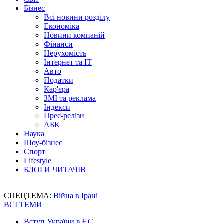
Бізнес
Всі новини розділу
Економіка
Новини компаній
Фінанси
Нерухомість
Інтернет та IT
Авто
Податки
Кар'єра
ЗМІ та реклама
Індекси
Прес-релізи
АБК
Наука
Шоу-бізнес
Спорт
Lifestyle
БЛОГИ ЧИТАЧІВ
СПЕЦТЕМА:
Війна в Ірані
ВСІ ТЕМИ
Вступ України в ЄС