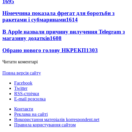
1695
Німеччина показала фрегат для боротьби з
ракетами і субмаринами
1614
В Apple назвали причину вилучення Telegram з
магазину додатків
1608
Обрано нового голову НКРЕКП
1303
Читати коментарі
Повна версія сайту
Facebook
Twitter
RSS-стрічки
E-mail розсилка
Контакти
Реклама на сайті
Використання матеріалів korrespondent.net
Правила користування сайтом