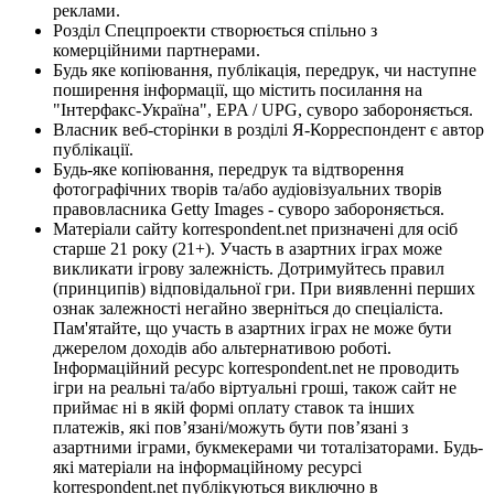
реклами.
Розділ Спецпроекти створюється спільно з
комерційними партнерами.
Будь яке копіювання, публікація, передрук, чи наступне
поширення інформації, що містить посилання на
"Інтерфакс-Україна", EPA / UPG, суворо забороняється.
Власник веб-сторінки в розділі Я-Корреспондент є автор
публікації.
Будь-яке копіювання, передрук та відтворення
фотографічних творів та/або аудіовізуальних творів
правовласника Getty Images - суворо забороняється.
Матеріали сайту korrespondent.net призначені для осіб
старше 21 року (21+). Участь в азартних іграх може
викликати ігрову залежність. Дотримуйтесь правил
(принципів) відповідальної гри. При виявленні перших
ознак залежності негайно зверніться до спеціаліста.
Пам'ятайте, що участь в азартних іграх не може бути
джерелом доходів або альтернативою роботі.
Інформаційний ресурс korrespondent.net не проводить
ігри на реальні та/або віртуальні гроші, також сайт не
приймає ні в якій формі оплату ставок та інших
платежів, які пов’язані/можуть бути пов’язані з
азартними іграми, букмекерами чи тоталізаторами. Будь-
які матеріали на інформаційному ресурсі
korrespondent.net публікуються виключно в