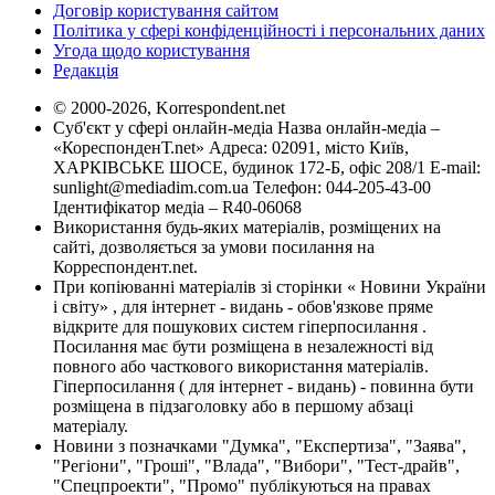
Договір користування сайтом
Політика у сфері конфіденційності і персональних даних
Угода щодо користування
Редакція
© 2000-2026, Korrespondent.net
Суб'єкт у сфері онлайн-медіа Назва онлайн-медіа –
«КореспонденТ.net» Адреса: 02091, місто Київ,
ХАРКІВСЬКЕ ШОСЕ, будинок 172-Б, офіс 208/1 E-mail:
sunlight@mediadim.com.ua
Телефон: 044-205-43-00
Ідентифікатор медіа – R40-06068
Використання будь-яких матеріалів, розміщених на
сайті, дозволяється за умови посилання на
Корреспондент.net.
При копіюванні матеріалів зі сторінки « Новини України
і світу» , для інтернет - видань - обов'язкове пряме
відкрите для пошукових систем гіперпосилання .
Посилання має бути розміщена в незалежності від
повного або часткового використання матеріалів.
Гіперпосилання ( для інтернет - видань) - повинна бути
розміщена в підзаголовку або в першому абзаці
матеріалу.
Новини з позначками "Думка", "Експертиза", "Заява",
"Регіони", "Гроші", "Влада", "Вибори", "Тест-драйв",
"Спецпроекти", "Промо" публікуються на правах