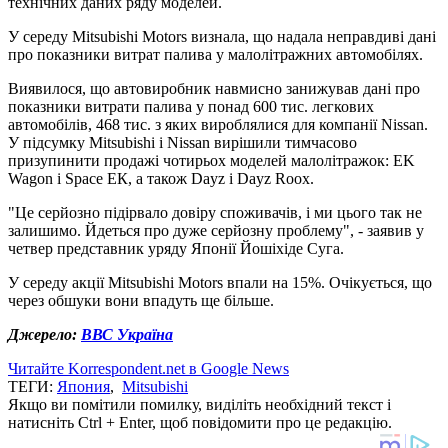
технічних даних ряду моделей.
У середу Mitsubishi Motors визнала, що надала неправдиві дані
про показники витрат палива у малолітражних автомобілях.
Виявилося, що автовиробник навмисно занижував дані про
показники витрати палива у понад 600 тис. легкових
автомобілів, 468 тис. з яких вироблялися для компанії Nissan.
У підсумку Mitsubishi і Nissan вирішили тимчасово
призупинити продажі чотирьох моделей малолітражок: EK
Wagon і Space ЕК, а також Dayz і Dayz Roox.
"Це серйозно підірвало довіру споживачів, і ми цього так не
залишимо. Йдеться про дуже серйозну проблему", - заявив у
четвер представник уряду Японії Йошіхіде Суга.
У середу акції Mitsubishi Motors впали на 15%. Очікується, що
через обшуки вони впадуть ще більше.
Джерело:
ВВС Україна
Читайте Korrespondent.net в Google News
ТЕГИ:
Япония
,
Mitsubishi
Якщо ви помітили помилку, виділіть необхідний текст і
натисніть Ctrl + Enter, щоб повідомити про це редакцію.