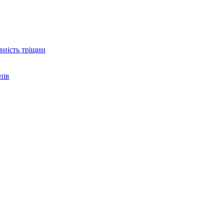
вність тріщин
пів