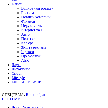
Бізнес
Всі новини розділу
Економіка
Новини компаній
Фінанси
Нерухомість
Інтернет та IT
Авто
Податки
Кар'єра
ЗМІ та реклама
Індекси
Прес-релізи
АБК
Наука
Шоу-бізнес
Спорт
Lifestyle
БЛОГИ ЧИТАЧІВ
СПЕЦТЕМА:
Війна в Ірані
ВСІ ТЕМИ
Вступ України в ЄС