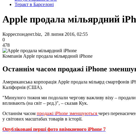
Теракт в Барселоні
Apple продала мільярдний iP
Корреспондент.biz, 28 липня 2016, 02:55
0
478
Компанія Apple продала мільярдний iPhone
Останнім часом продажі iPhone зменшу
Американська корпорація Apple продала мільярд смартфонів iPho
Каліфорнія (США).
"Минулого тижня ми подолали чергову важливу віху – продали мі
впливають (на світ – ред.)", – сказав Кук.
Останнім часом
продажі iPhone зменшуються
через перенасичен
у світових масштабах товарів в історії.
Опубліковані перші фото ввімкненого iPhone 7