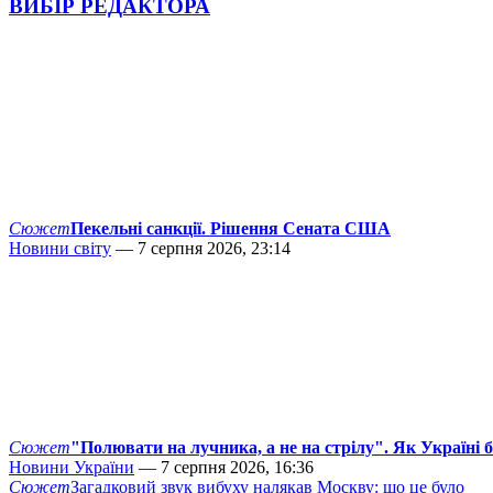
ВИБІР РЕДАКТОРА
Сюжет
Пекельні санкції. Рішення Сената США
Новини світу
— 7 серпня 2026, 23:14
Сюжет
"Полювати на лучника, а не на стрілу". Як Україні 
Новини України
— 7 серпня 2026, 16:36
Сюжет
Загадковий звук вибуху налякав Москву: що це було