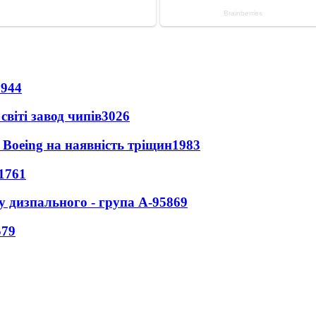
8944
світі завод чипів
3026
 Boeing на наявність тріщин
1983
1761
у дизпального - група А-95
869
579