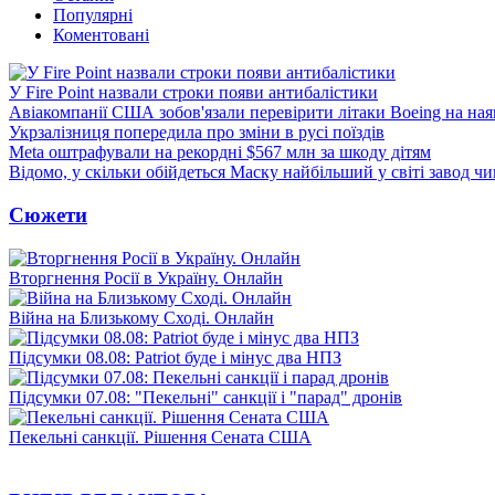
Популярні
Коментовані
У Fire Point назвали строки появи антибалістики
Авіакомпанії США зобов'язали перевірити літаки Boeing на ная
Укрзалізниця попередила про зміни в русі поїздів
Meta оштрафували на рекордні $567 млн за шкоду дітям
Відомо, у скільки обійдеться Маску найбільший у світі завод чи
Сюжети
Вторгнення Росії в Україну. Онлайн
Війна на Близькому Сході. Онлайн
Підсумки 08.08: Patriot буде і мінус два НПЗ
Підсумки 07.08: "Пекельні" санкції і "парад" дронів
Пекельні санкції. Рішення Сената США