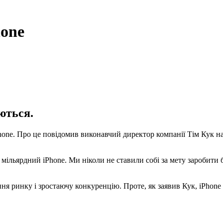
hone
ються.
ne. Про це повідомив виконавчий директор компанії Тім Кук на з
льярдний iPhone. Ми ніколи не ставили собі за мету заробити бі
ня ринку і зростаючу конкуренцію. Проте, як заявив Кук, iPhon