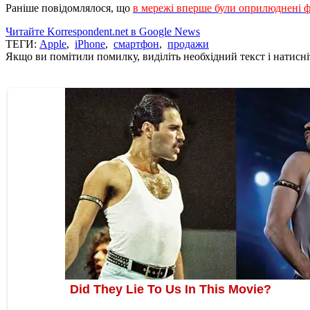
Раніше повідомлялося, що
в мережі вперше були оприлюднені фот
Читайте Korrespondent.net в Google News
ТЕГИ:
Apple
,
iPhone
,
смартфон
,
продажи
Якщо ви помітили помилку, виділіть необхідний текст і натисніт