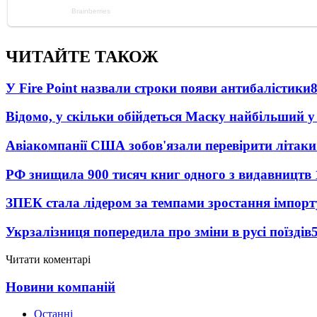
ЧИТАЙТЕ ТАКОЖ
У Fire Point назвали строки появи антибалістики
Відомо, у скільки обійдеться Маску найбільший у 
Авіакомпанії США зобов'язали перевірити літаки
РФ знищила 900 тисяч книг одного з видавництв
ЗПЕК стала лідером за темпами зростання імпорт
Укрзалізниця попередила про зміни в русі поїздів
Читати коментарі
Новини компаній
Останні