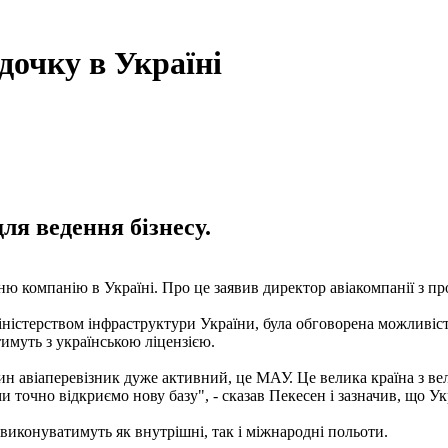
 дочку в Україні
ля ведення бізнесу.
ірню компанію в Україні. Про це заявив директор авіакомпанії з 
Міністерством інфраструктури України, була обговорена можливіс
тимуть з українською ліцензією.
ин авіаперевізник дуже активний, це МАУ. Це велика країна з ве
и точно відкриємо нову базу", - сказав Пекесен і зазначив, що Укр
 виконуватимуть як внутрішні, так і міжнародні польоти.