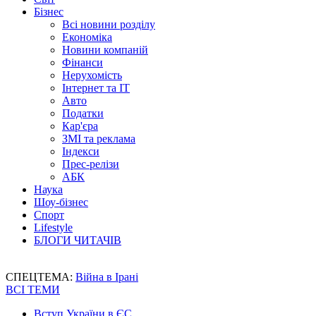
Бізнес
Всі новини розділу
Економіка
Новини компаній
Фінанси
Нерухомість
Інтернет та IT
Авто
Податки
Кар'єра
ЗМІ та реклама
Індекси
Прес-релізи
АБК
Наука
Шоу-бізнес
Спорт
Lifestyle
БЛОГИ ЧИТАЧІВ
СПЕЦТЕМА:
Війна в Ірані
ВСІ ТЕМИ
Вступ України в ЄС