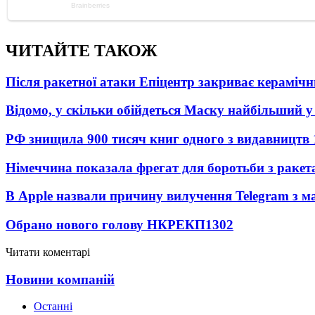
ЧИТАЙТЕ ТАКОЖ
Після ракетної атаки Епіцентр закриває керамічн
Відомо, у скільки обійдеться Маску найбільший у 
РФ знищила 900 тисяч книг одного з видавництв
Німеччина показала фрегат для боротьби з ракет
В Apple назвали причину вилучення Telegram з м
Обрано нового голову НКРЕКП
1302
Читати коментарі
Новини компаній
Останні