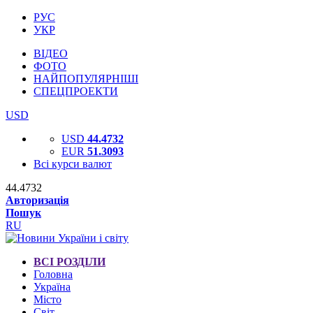
РУС
УКР
ВІДЕО
ФОТО
НАЙПОПУЛЯРНІШІ
СПЕЦПРОЕКТИ
USD
USD
44.4732
EUR
51.3093
Всі курси валют
44.4732
Авторизація
Пошук
RU
ВСІ РОЗДІЛИ
Головна
Україна
Місто
Світ