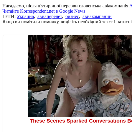
Нагадаємо, після п'ятирічної перерви словенська авіакомпанія
A
Читайте Korrespondent.net в Google News
ТЕГИ:
Украина
,
авиаперелет
,
бизнес
,
авиакомпании
Якщо ви помітили помилку, виділіть необхідний текст і натисніт