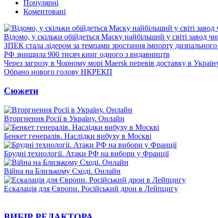
Популярні
Коментовані
Відомо, у скільки обійдеться Маску найбільший у світі завод чи
ЗПЕК стала лідером за темпами зростання імпорту дизпального 
РФ знищила 900 тисяч книг одного з видавництв
Через загрозу в Чорному морі Maersk перевів доставку в Україн
Обрано нового голову НКРЕКП
Сюжети
Вторгнення Росії в Україну. Онлайн
Бенкет генералів. Наслідки вибуху в Москві
Брудні технології. Атаки РФ на вибори у Франції
Війна на Близькому Сході. Онлайн
Ескалація для Європи. Російський дрон в Лейпцигу
ВИБІР РЕДАКТОРА