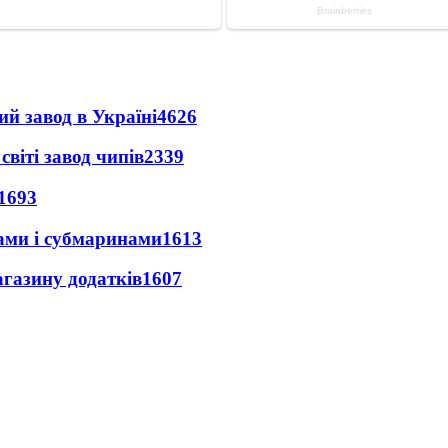
ий завод в Україні
4626
світі завод чипів
2339
1693
ами і субмаринами
1613
агазину додатків
1607