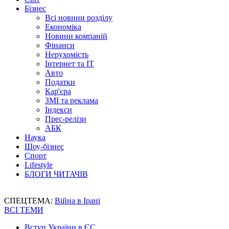
Бізнес
Всі новини розділу
Економіка
Новини компаній
Фінанси
Нерухомість
Інтернет та IT
Авто
Податки
Кар'єра
ЗМІ та реклама
Індекси
Прес-релізи
АБК
Наука
Шоу-бізнес
Спорт
Lifestyle
БЛОГИ ЧИТАЧІВ
СПЕЦТЕМА:
Війна в Ірані
ВСІ ТЕМИ
Вступ України в ЄС