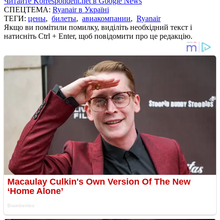
Читайте Korrespondent.net в Google News
СПЕЦТЕМА:
Ryanair в Україні
ТЕГИ:
цены
,
билеты
,
авиакомпании
,
Ryanair
Якщо ви помітили помилку, виділіть необхідний текст і
натисніть Ctrl + Enter, щоб повідомити про це редакцію.