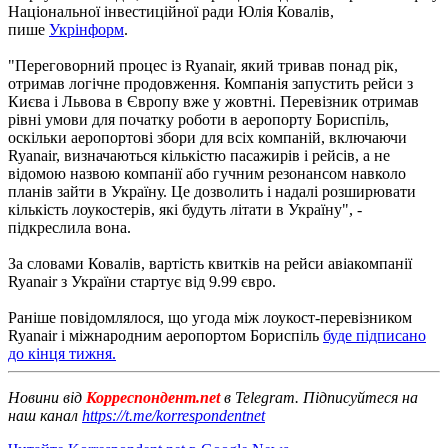
Національної інвестиційної ради Юлія Ковалів,
пише
Укрінформ
.
"Переговорний процес із Ryanair, який тривав понад рік,
отримав логічне продовження. Компанія запустить рейси з
Києва і Львова в Європу вже у жовтні. Перевізник отримав
рівні умови для початку роботи в аеропорту Бориспіль,
оскільки аеропортові збори для всіх компаній, включаючи
Ryanair, визначаються кількістю пасажирів і рейсів, а не
відомою назвою компанії або гучним резонансом навколо
планів зайти в Україну. Це дозволить і надалі розширювати
кількість лоукостерів, які будуть літати в Україну", -
підкреслила вона.
За словами Ковалів, вартість квитків на рейси авіакомпанії
Ryanair з України стартує від 9.99 євро.
Раніше повідомлялося, що угода між лоукост-перевізником
Ryanair і міжнародним аеропортом Бориспіль
буде підписано
до кінця тижня.
Новини від
Корреспондент.net
в Telegram. Підписуйтеся на
наш канал
https://t.me/korrespondentnet