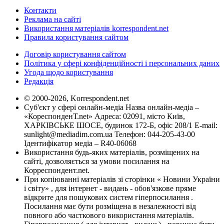
Контакти
Реклама на сайті
Використання матеріалів korrespondent.net
Правила користування сайтом
Договір користування сайтом
Політика у сфері конфіденційності і персональних даних
Угода щодо користування
Редакція
© 2000-2026, Korrespondent.net
Суб'єкт у сфері онлайн-медіа Назва онлайн-медіа –
«КореспонденТ.net» Адреса: 02091, місто Київ,
ХАРКІВСЬКЕ ШОСЕ, будинок 172-Б, офіс 208/1 E-mail:
sunlight@mediadim.com.ua
Телефон: 044-205-43-00
Ідентифікатор медіа – R40-06068
Використання будь-яких матеріалів, розміщених на
сайті, дозволяється за умови посилання на
Корреспондент.net.
При копіюванні матеріалів зі сторінки « Новини України
і світу» , для інтернет - видань - обов'язкове пряме
відкрите для пошукових систем гіперпосилання .
Посилання має бути розміщена в незалежності від
повного або часткового використання матеріалів.