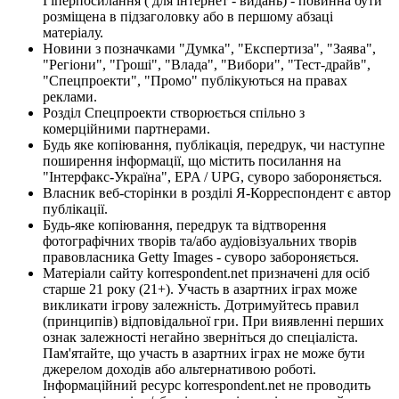
Гіперпосилання ( для інтернет - видань) - повинна бути
розміщена в підзаголовку або в першому абзаці
матеріалу.
Новини з позначками "Думка", "Експертиза", "Заява",
"Регіони", "Гроші", "Влада", "Вибори", "Тест-драйв",
"Спецпроекти", "Промо" публікуються на правах
реклами.
Розділ Спецпроекти створюється спільно з
комерційними партнерами.
Будь яке копіювання, публікація, передрук, чи наступне
поширення інформації, що містить посилання на
"Інтерфакс-Україна", EPA / UPG, суворо забороняється.
Власник веб-сторінки в розділі Я-Корреспондент є автор
публікації.
Будь-яке копіювання, передрук та відтворення
фотографічних творів та/або аудіовізуальних творів
правовласника Getty Images - суворо забороняється.
Матеріали сайту korrespondent.net призначені для осіб
старше 21 року (21+). Участь в азартних іграх може
викликати ігрову залежність. Дотримуйтесь правил
(принципів) відповідальної гри. При виявленні перших
ознак залежності негайно зверніться до спеціаліста.
Пам'ятайте, що участь в азартних іграх не може бути
джерелом доходів або альтернативою роботі.
Інформаційний ресурс korrespondent.net не проводить