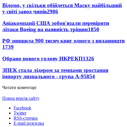
Відомо, у скільки обійдеться Маску найбільший
у світі завод чипів
2986
Авіакомпанії США зобов'язали перевірити
літаки Boeing на наявність тріщин
1850
РФ знищила 900 тисяч книг одного з видавництв
1739
Обрано нового голову НКРЕКП
1326
ЗПЕК стала лідером за темпами зростання
імпорту дизпального - група А-95
854
Читати коментарі
Повна версія сайту
Facebook
Twitter
RSS-стрічки
E-mail розсилка