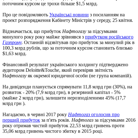
поточним курсом це трохи більше $1,5 млрд.
Про це повідомляють
Українські новини
з посиланням на
проект розпорядження Кабінету Міністрів у середу, 25 квітня.
Відзначається, що прибуток
Нафтогазу
за підсумками
минулого року року майже зрівнявся з
прибутком російського
Газпрому
.
Останній відзвітував про прибуток за минулий рік в
100,3 млрд рублів, що за поточним курсом становить близько
$1,63 млрд.
Фінансовий результат українського холдингу підтверджено
аудитором Deloitte&Touche, який перевіряв звітність
Н
афтогазу
як окремої юридичної особи (не група компаній).
На дивіденди планується спрямувати 11,8 млрд грн (30%), на
розвиток - 20% (7,9 млрд грн), в резервний капітал - 5%
(майже 2 млрд грн), залишити нерозподіленими 45% (17,7
млрд грн ).
Нагадаємо, в червні 2017 року
Нафтогаз
оголосив про
перший прибуток
за п'ять років.
Нафтогаз
за підсумками 2016
року отримав чистий прибуток 22,53 млрд гривень проти
35,06 млрд гривень чистого збитку в 2015 році.