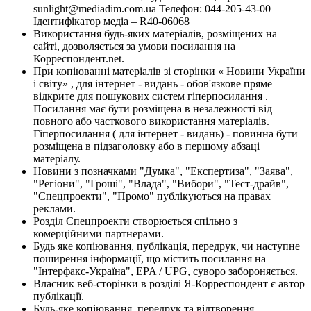
sunlight@mediadim.com.ua
Телефон: 044-205-43-00
Ідентифікатор медіа – R40-06068
Використання будь-яких матеріалів, розміщених на
сайті, дозволяється за умови посилання на
Корреспондент.net.
При копіюванні матеріалів зі сторінки « Новини України
і світу» , для інтернет - видань - обов'язкове пряме
відкрите для пошукових систем гіперпосилання .
Посилання має бути розміщена в незалежності від
повного або часткового використання матеріалів.
Гіперпосилання ( для інтернет - видань) - повинна бути
розміщена в підзаголовку або в першому абзаці
матеріалу.
Новини з позначками "Думка", "Експертиза", "Заява",
"Регіони", "Гроші", "Влада", "Вибори", "Тест-драйв",
"Спецпроекти", "Промо" публікуються на правах
реклами.
Розділ Спецпроекти створюється спільно з
комерційними партнерами.
Будь яке копіювання, публікація, передрук, чи наступне
поширення інформації, що містить посилання на
"Інтерфакс-Україна", EPA / UPG, суворо забороняється.
Власник веб-сторінки в розділі Я-Корреспондент є автор
публікації.
Будь-яке копіювання, передрук та відтворення