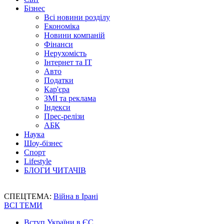
Бізнес
Всі новини розділу
Економіка
Новини компаній
Фінанси
Нерухомість
Інтернет та IT
Авто
Податки
Кар'єра
ЗМІ та реклама
Індекси
Прес-релізи
АБК
Наука
Шоу-бізнес
Спорт
Lifestyle
БЛОГИ ЧИТАЧІВ
СПЕЦТЕМА:
Війна в Ірані
ВСІ ТЕМИ
Вступ України в ЄС