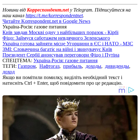
Новини від
Корреспондент.net
у Telegram. Підписуйтеся на
наш канал
https://t.me/korrespondentnet
.
Читайте Korrespondent.net в Google News
Україна-Росія: газове питання
Київ завдав Москві одну з найбільших поразок - Кірбі
Фіцо: Займуся саботажем невдячного Зеленського
Україна готова зайняти місце Угорщини в ЄС і НАТО - МЗС
ЗМІ: Словаччина багатіє на війні і звинувачує Київ
Президент Сербії анонсував переговори Фіцо і Путіна
СПЕЦТЕМА:
Україна-Росія: газове питання
ТЕГИ:
Газпром
,
Нафтогаз
,
прибыль
,
доходы
,
дивиденды
,
доход
Якщо ви помітили помилку, виділіть необхідний текст і
натисніть Ctrl + Enter, щоб повідомити про це редакцію.