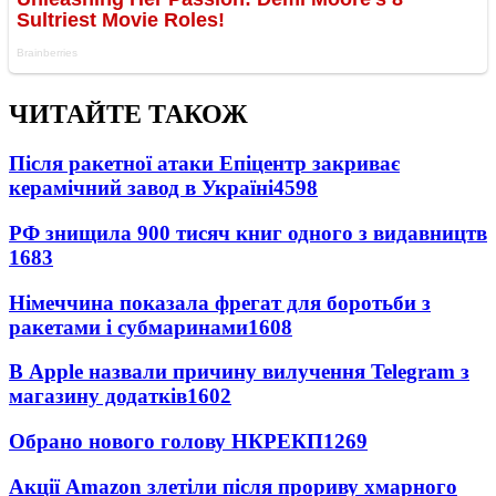
ЧИТАЙТЕ ТАКОЖ
Після ракетної атаки Епіцентр закриває
керамічний завод в Україні
4598
РФ знищила 900 тисяч книг одного з видавництв
1683
Німеччина показала фрегат для боротьби з
ракетами і субмаринами
1608
В Apple назвали причину вилучення Telegram з
магазину додатків
1602
Обрано нового голову НКРЕКП
1269
Акції Amazon злетіли після прориву хмарного