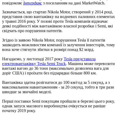
повідомляє
Інтерфакс
з посиланням на дані MarketWatch.
Зазначається, що стартап Nikola Motor, створений у 2014 році,
представив свою вантажівку на водневих паливних елементах
у травні 2016 року. У позові проти Tesla компанія відзначає
деякі подібності між вантажівкою власної розробки і Semi, які
свідчать про порушення патентів.
Згідно із заявою Nikola Motor, порушення Tesla її патентів
зашкодить можливостям компанії із залучення інвесторів, тому
вона хоче стягнути збитки в розмірі понад $2 млрд.
Нагадаємо, у листопаді 2017 року
Tesla представила
електровантажівку Tesla Semi Truck
. Машина може перевозити
вантажі вагою до 36 тонн (максимально дозволена вага для
доріг США) і проїхати без підзарядки більше 800 км.
Вантажівка здатна розігнатися до 100 км/год за 5 секунд, а з
максимальним навантаженням - за 20 секунд, тобто в три рази
швидше за звичайні моделі.
Перші поставки Semi покупцям пройшли в березні цього року,
однак запуск масового виробництва очікується не раніше
початку 2019 року.