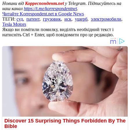
Новини від
Корреспондент.net
у Telegram. Підписуйтесь на
наш канал
https://t.me/korrespondentnet
.
Читайте Korrespondent.net в Google News
ТЕГИ:
суд
,
патент
,
грузовик
,
иск
,
ущерб
,
электромобили
,
Tesla Motors
Якщо ви помітили помилку, виділіть необхідний текст і
натисніть Ctrl + Enter, щоб повідомити про це редакцію.