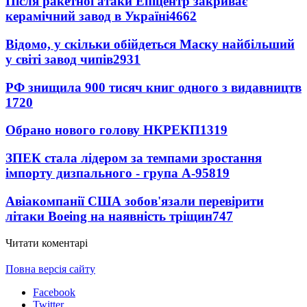
Після ракетної атаки Епіцентр закриває
керамічний завод в Україні
4662
Відомо, у скільки обійдеться Маску найбільший
у світі завод чипів
2931
РФ знищила 900 тисяч книг одного з видавництв
1720
Обрано нового голову НКРЕКП
1319
ЗПЕК стала лідером за темпами зростання
імпорту дизпального - група А-95
819
Авіакомпанії США зобов'язали перевірити
літаки Boeing на наявність тріщин
747
Читати коментарі
Повна версія сайту
Facebook
Twitter