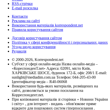
RSS-стрічки
E-mail розсилка
Контакти
Реклама на сайті
Використання матеріалів korrespondent.net
Правила користування сайтом
Договір користування сайтом
Політика у сфері конфіденційності і персональних даних
Угода щодо користування
Редакція
© 2000-2026, Korrespondent.net
Суб'єкт у сфері онлайн-медіа Назва онлайн-медіа –
«КореспонденТ.net» Адреса: 02091, місто Київ,
ХАРКІВСЬКЕ ШОСЕ, будинок 172-Б, офіс 208/1 E-mail:
sunlight@mediadim.com.ua
Телефон: 044-205-43-00
Ідентифікатор медіа – R40-06068
Використання будь-яких матеріалів, розміщених на
сайті, дозволяється за умови посилання на
Корреспондент.net.
При копіюванні матеріалів зі сторінки « Новини України
і світу» , для інтернет - видань - обов'язкове пряме
відкрите для пошукових систем гіперпосилання .