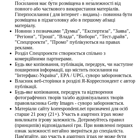
Посилання має бути розміщена в незалежності від
повного або часткового використання матеріалів.
Гіперпосилання ( для інтернет - видань) - повинна бути
розміщена в підзаголовку або в першому абзаці
матеріалу.
Новини з позначками "Думка", "Експертиза", "Заява",
"Регіони", "Гроші", "Влада", "Вибори", "Тест-драйв",
"Спецпроекти", "Промо" публікуються на правах
реклами.
Розділ Спецпроекти створюється спільно з
комерційними партнерами.
Будь яке копіювання, публікація, передрук, чи наступне
поширення інформації, що містить посилання на
"Інтерфакс-Україна", EPA / UPG, суворо забороняється.
Власник веб-сторінки в розділі Я-Корреспондент є автор
публікації.
Будь-яке копіювання, передрук та відтворення
фотографічних творів та/або аудіовізуальних творів
правовласника Getty Images - суворо забороняється.
Матеріали сайту korrespondent.net призначені для осіб
старше 21 року (21+). Участь в азартних іграх може
викликати ігрову залежність. Дотримуйтесь правил
(принципів) відповідальної гри. При виявленні перших
ознак залежності негайно зверніться до спеціаліста.
Пам'ятайте, що участь в азартних іграх не може бути