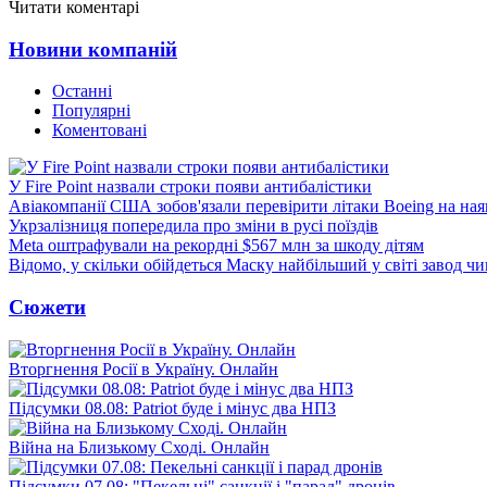
Читати коментарі
Новини компаній
Останні
Популярні
Коментовані
У Fire Point назвали строки появи антибалістики
Авіакомпанії США зобов'язали перевірити літаки Boeing на ная
Укрзалізниця попередила про зміни в русі поїздів
Meta оштрафували на рекордні $567 млн за шкоду дітям
Відомо, у скільки обійдеться Маску найбільший у світі завод чи
Сюжети
Вторгнення Росії в Україну. Онлайн
Підсумки 08.08: Patriot буде і мінус два НПЗ
Війна на Близькому Сході. Онлайн
Підсумки 07.08: "Пекельні" санкції і "парад" дронів