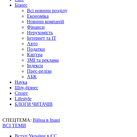
Бізнес
Всі новини розділу
Економіка
Новини компаній
Фінанси
Нерухомість
Інтернет та IT
Авто
Податки
Кар'єра
ЗМІ та реклама
Індекси
Прес-релізи
АБК
Наука
Шоу-бізнес
Спорт
Lifestyle
БЛОГИ ЧИТАЧІВ
СПЕЦТЕМА:
Війна в Ірані
ВСІ ТЕМИ
Вступ України в ЄС