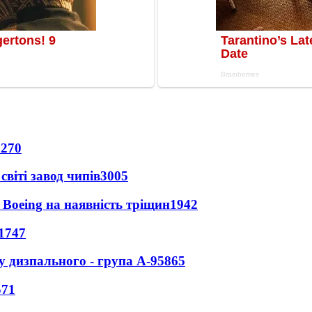
5270
світі завод чипів
3005
 Boeing на наявність тріщин
1942
1747
у дизпального - група А-95
865
571