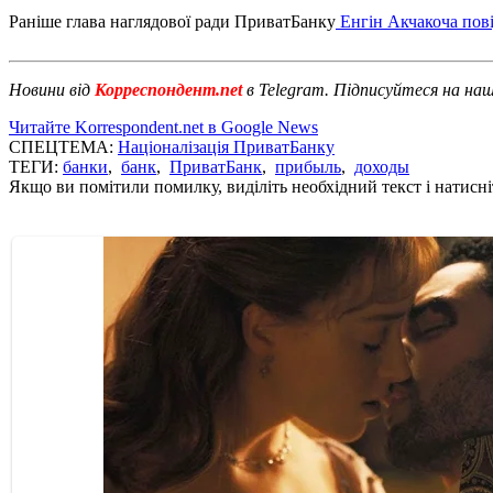
Раніше глава наглядової ради ПриватБанку
Енгін Акчакоча пов
Новини від
Корреспондент.net
в Telegram. Підписуйтеся на на
Читайте Korrespondent.net в Google News
СПЕЦТЕМА:
Націоналізація ПриватБанку
ТЕГИ:
банки
,
банк
,
ПриватБанк
,
прибыль
,
доходы
Якщо ви помітили помилку, виділіть необхідний текст і натисніт