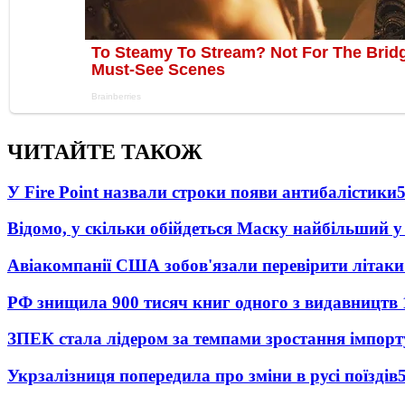
ЧИТАЙТЕ ТАКОЖ
У Fire Point назвали строки появи антибалістики
Відомо, у скільки обійдеться Маску найбільший у 
Авіакомпанії США зобов'язали перевірити літаки
РФ знищила 900 тисяч книг одного з видавництв
ЗПЕК стала лідером за темпами зростання імпорт
Укрзалізниця попередила про зміни в русі поїздів