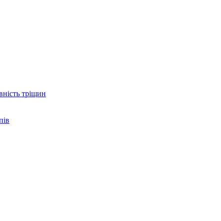
вність тріщин
пів