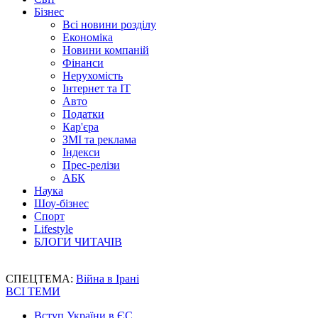
Бізнес
Всі новини розділу
Економіка
Новини компаній
Фінанси
Нерухомість
Інтернет та IT
Авто
Податки
Кар'єра
ЗМІ та реклама
Індекси
Прес-релізи
АБК
Наука
Шоу-бізнес
Спорт
Lifestyle
БЛОГИ ЧИТАЧІВ
СПЕЦТЕМА:
Війна в Ірані
ВСІ ТЕМИ
Вступ України в ЄС