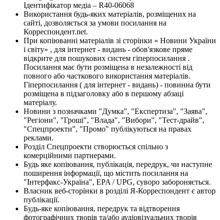
Ідентифікатор медіа – R40-06068
Використання будь-яких матеріалів, розміщених на
сайті, дозволяється за умови посилання на
Корреспондент.net.
При копіюванні матеріалів зі сторінки « Новини України
і світу» , для інтернет - видань - обов'язкове пряме
відкрите для пошукових систем гіперпосилання .
Посилання має бути розміщена в незалежності від
повного або часткового використання матеріалів.
Гіперпосилання ( для інтернет - видань) - повинна бути
розміщена в підзаголовку або в першому абзаці
матеріалу.
Новини з позначками "Думка", "Експертиза", "Заява",
"Регіони", "Гроші", "Влада", "Вибори", "Тест-драйв",
"Спецпроекти", "Промо" публікуються на правах
реклами.
Розділ Спецпроекти створюється спільно з
комерційними партнерами.
Будь яке копіювання, публікація, передрук, чи наступне
поширення інформації, що містить посилання на
"Інтерфакс-Україна", EPA / UPG, суворо забороняється.
Власник веб-сторінки в розділі Я-Корреспондент є автор
публікації.
Будь-яке копіювання, передрук та відтворення
фотографічних творів та/або аудіовізуальних творів