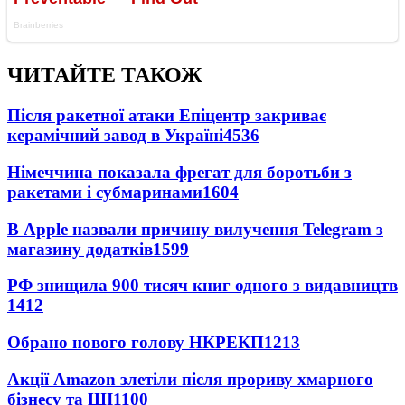
ЧИТАЙТЕ ТАКОЖ
Після ракетної атаки Епіцентр закриває
керамічний завод в Україні
4536
Німеччина показала фрегат для боротьби з
ракетами і субмаринами
1604
В Apple назвали причину вилучення Telegram з
магазину додатків
1599
РФ знищила 900 тисяч книг одного з видавництв
1412
Обрано нового голову НКРЕКП
1213
Акції Amazon злетіли після прориву хмарного
бізнесу та ШІ
1100