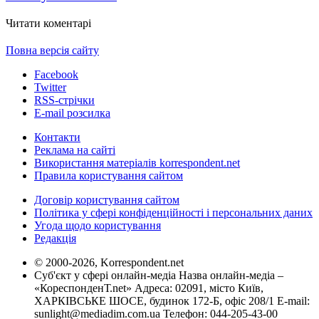
Читати коментарі
Повна версія сайту
Facebook
Twitter
RSS-стрічки
E-mail розсилка
Контакти
Реклама на сайті
Використання матеріалів korrespondent.net
Правила користування сайтом
Договір користування сайтом
Політика у сфері конфіденційності і персональних даних
Угода щодо користування
Редакція
© 2000-2026, Korrespondent.net
Суб'єкт у сфері онлайн-медіа Назва онлайн-медіа –
«КореспонденТ.net» Адреса: 02091, місто Київ,
ХАРКІВСЬКЕ ШОСЕ, будинок 172-Б, офіс 208/1 E-mail:
sunlight@mediadim.com.ua
Телефон: 044-205-43-00