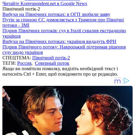
Читайте Korrespondent.net в Google News
Північний потік-2
Вибухи на Північних потоках: в ОГП зробили заяву
Путін за спиною ЄС домовляється з Трампом про Північні
потоки - ЗМІ
Підрив Північних потоків: суд в Італії схвалив екстрадицію
українця
Вибухи на Північних потоках: українця видадуть ФРН
Підрив Північного потоку: Навроцький підтримав рішення
суду щодо українця
СПЕЦТЕМА:
Північний потік-2
ТЕГИ:
Россия
,
Северный поток
Якщо ви помітили помилку, виділіть необхідний текст і
натисніть Ctrl + Enter, щоб повідомити про це редакцію.