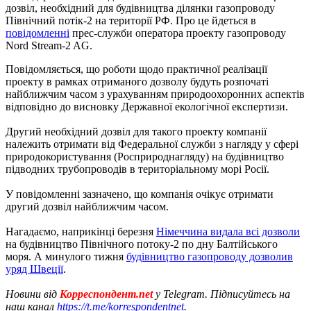
дозвіл, необхідний для будівництва ділянки газопроводу
Північний потік-2 на території РФ. Про це йдеться в
повідомленні
прес-служби оператора проекту газопроводу
Nord Stream-2 AG.
Повідомляється, що роботи щодо практичної реалізації
проекту в рамках отриманого дозволу будуть розпочаті
найближчим часом з урахуванням природоохоронних аспектів
відповідно до висновку Державної екологічної експертизи.
Другий необхідний дозвіл для такого проекту компанії
належить отримати від Федеральної служби з нагляду у сфері
природокористування (Росприроднагляду) на будівництво
підводних трубопроводів в територіальному морі Росії.
У повідомленні зазначено, що компанія очікує отримати
другий дозвіл найближчим часом.
Нагадаємо, наприкінці березня
Німеччина видала всі дозволи
на будівництво Північного потоку-2 по дну Балтійського
моря. А минулого тижня
будівництво газопроводу дозволив
уряд Швеції
.
Новини від
Корреспондент.net
у Telegram. Підписуйтесь на
наш канал
https://t.me/korrespondentnet
.