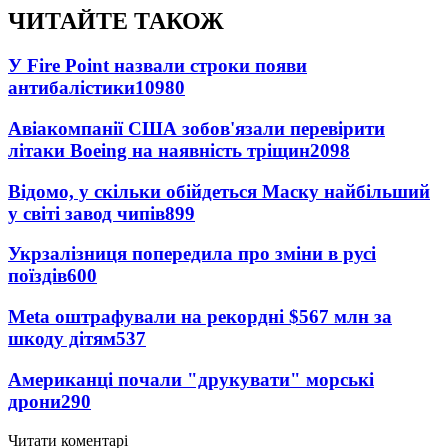
ЧИТАЙТЕ ТАКОЖ
У Fire Point назвали строки появи
антибалістики
10980
Авіакомпанії США зобов'язали перевірити
літаки Boeing на наявність тріщин
2098
Відомо, у скільки обійдеться Маску найбільший
у світі завод чипів
899
Укрзалізниця попередила про зміни в русі
поїздів
600
Meta оштрафували на рекордні $567 млн за
шкоду дітям
537
Американці почали "друкувати" морські
дрони
290
Читати коментарі