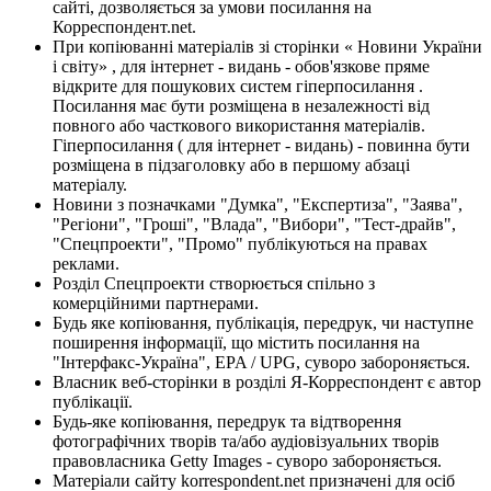
сайті, дозволяється за умови посилання на
Корреспондент.net.
При копіюванні матеріалів зі сторінки « Новини України
і світу» , для інтернет - видань - обов'язкове пряме
відкрите для пошукових систем гіперпосилання .
Посилання має бути розміщена в незалежності від
повного або часткового використання матеріалів.
Гіперпосилання ( для інтернет - видань) - повинна бути
розміщена в підзаголовку або в першому абзаці
матеріалу.
Новини з позначками "Думка", "Експертиза", "Заява",
"Регіони", "Гроші", "Влада", "Вибори", "Тест-драйв",
"Спецпроекти", "Промо" публікуються на правах
реклами.
Розділ Спецпроекти створюється спільно з
комерційними партнерами.
Будь яке копіювання, публікація, передрук, чи наступне
поширення інформації, що містить посилання на
"Інтерфакс-Україна", EPA / UPG, суворо забороняється.
Власник веб-сторінки в розділі Я-Корреспондент є автор
публікації.
Будь-яке копіювання, передрук та відтворення
фотографічних творів та/або аудіовізуальних творів
правовласника Getty Images - суворо забороняється.
Матеріали сайту korrespondent.net призначені для осіб