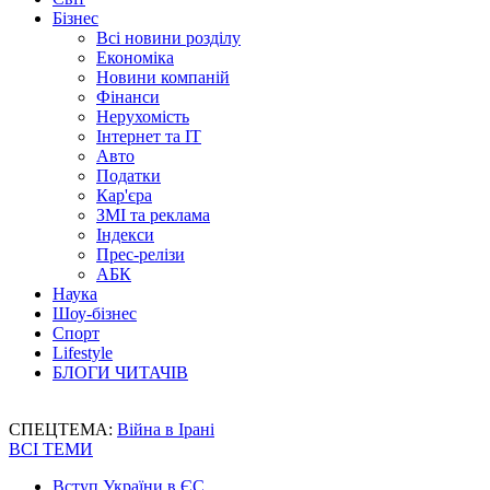
Бізнес
Всі новини розділу
Економіка
Новини компаній
Фінанси
Нерухомість
Інтернет та IT
Авто
Податки
Кар'єра
ЗМІ та реклама
Індекси
Прес-релізи
АБК
Наука
Шоу-бізнес
Спорт
Lifestyle
БЛОГИ ЧИТАЧІВ
СПЕЦТЕМА:
Війна в Ірані
ВСІ ТЕМИ
Вступ України в ЄС