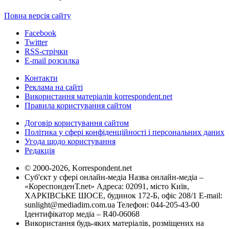
Повна версія сайту
Facebook
Twitter
RSS-стрічки
E-mail розсилка
Контакти
Реклама на сайті
Використання матеріалів korrespondent.net
Правила користування сайтом
Договір користування сайтом
Політика у сфері конфіденційності і персональних даних
Угода щодо користування
Редакція
© 2000-2026, Korrespondent.net
Суб'єкт у сфері онлайн-медіа Назва онлайн-медіа –
«КореспонденТ.net» Адреса: 02091, місто Київ,
ХАРКІВСЬКЕ ШОСЕ, будинок 172-Б, офіс 208/1 E-mail:
sunlight@mediadim.com.ua
Телефон: 044-205-43-00
Ідентифікатор медіа – R40-06068
Використання будь-яких матеріалів, розміщених на