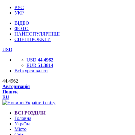
РУС
УКР
ВІДЕО
ФОТО
НАЙПОПУЛЯРНІШІ
СПЕЦПРОЕКТИ
USD
USD
44.4962
EUR
51.3814
Всі курси валют
44.4962
Авторизація
Пошук
RU
ВСІ РОЗДІЛИ
Головна
Україна
Місто
Світ