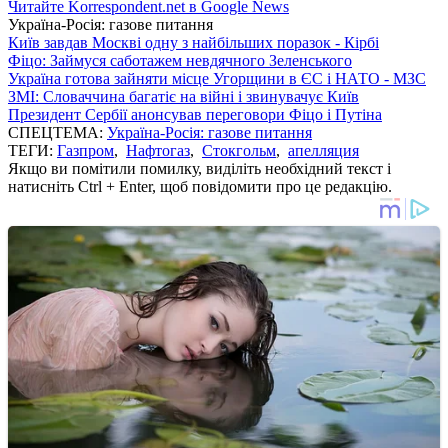
Читайте Korrespondent.net в Google News
Україна-Росія: газове питання
Київ завдав Москві одну з найбільших поразок - Кірбі
Фіцо: Займуся саботажем невдячного Зеленського
Україна готова зайняти місце Угорщини в ЄС і НАТО - МЗС
ЗМІ: Словаччина багатіє на війні і звинувачує Київ
Президент Сербії анонсував переговори Фіцо і Путіна
СПЕЦТЕМА:
Україна-Росія: газове питання
ТЕГИ:
Газпром
,
Нафтогаз
,
Стокгольм
,
апелляция
Якщо ви помітили помилку, виділіть необхідний текст і
натисніть Ctrl + Enter, щоб повідомити про це редакцію.