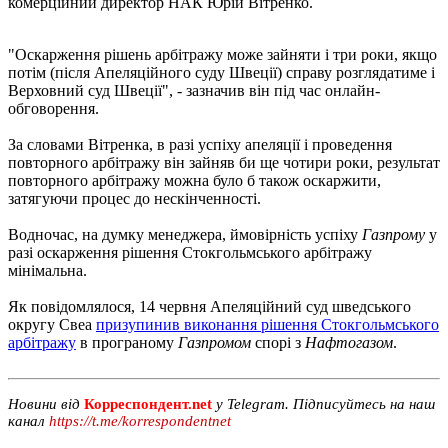
комерційний директор НАК Юрій Вітренко.
"Оскарження рішень арбітражу може зайняти і три роки, якщо
потім (після Апеляційного суду Швеції) справу розглядатиме і
Верховний суд Швеції", - зазначив він під час онлайн-
обговорення.
За словами Вітренка, в разі успіху апеляції і проведення
повторного арбітражу він зайняв би ще чотири роки, результат
повторного арбітражу можна було б також оскаржити,
затягуючи процес до нескінченності.
Водночас, на думку менеджера, ймовірність успіху
Газпрому
у
разі оскарження рішення Стокгольмського арбітражу
мінімальна.
Як повідомлялося, 14 червня Апеляційний суд шведського
округу Свеа
призупинив виконання рішення Стокгольмського
арбітражу
в програному
Газпромом
спорі з
Нафтогазом
.
Новини від
Корреспондент.net
у Telegram. Підписуйтесь на наш
канал
https://t.me/korrespondentnet