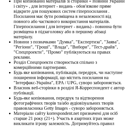
При копіюванні матеріалів зі сторінки « Новини України
і світу» , для інтернет - видань - обов'язкове пряме
відкрите для пошукових систем гіперпосилання .
Посилання має бути розміщена в незалежності від
повного або часткового використання матеріалів.
Гіперпосилання ( для інтернет - видань) - повинна бути
розміщена в підзаголовку або в першому абзаці
матеріалу.
Новини з позначками "Думка", "Експертиза", "Заява",
"Регіони", "Гроші", "Влада", "Вибори", "Тест-драйв",
"Спецпроекти", "Промо" публікуються на правах
реклами.
Розділ Спецпроекти створюється спільно з
комерційними партнерами.
Будь яке копіювання, публікація, передрук, чи наступне
поширення інформації, що містить посилання на
"Інтерфакс-Україна", EPA / UPG, суворо забороняється.
Власник веб-сторінки в розділі Я-Корреспондент є автор
публікації.
Будь-яке копіювання, передрук та відтворення
фотографічних творів та/або аудіовізуальних творів
правовласника Getty Images - суворо забороняється.
Матеріали сайту korrespondent.net призначені для осіб
старше 21 року (21+). Участь в азартних іграх може
викликати ігрову залежність. Дотримуйтесь правил