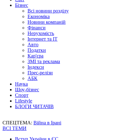
Бізнес
Всі новини розділу
Економіка
Новини компаній
Фінанси
Нерухомість
Інтернет та IT
Авто
Податки
Кар'єра
ЗМІ та реклама
Індекси
Прес-релізи
АБК
Наука
Шоу-бізнес
Спорт
Lifestyle
БЛОГИ ЧИТАЧІВ
СПЕЦТЕМА:
Війна в Ірані
ВСІ ТЕМИ
Вступ України в ЄС