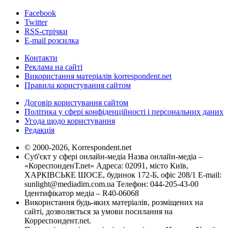
Facebook
Twitter
RSS-стрічки
E-mail розсилка
Контакти
Реклама на сайті
Використання матеріалів korrespondent.net
Правила користування сайтом
Договір користування сайтом
Політика у сфері конфіденційності і персональних даних
Угода щодо користування
Редакція
© 2000-2026, Korrespondent.net
Суб'єкт у сфері онлайн-медіа Назва онлайн-медіа –
«КореспонденТ.net» Адреса: 02091, місто Київ,
ХАРКІВСЬКЕ ШОСЕ, будинок 172-Б, офіс 208/1 E-mail:
sunlight@mediadim.com.ua
Телефон: 044-205-43-00
Ідентифікатор медіа – R40-06068
Використання будь-яких матеріалів, розміщених на
сайті, дозволяється за умови посилання на
Корреспондент.net.