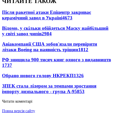
ЧИТАЙТЕ ТАКОЖ
Після ракетної атаки Епіцентр закриває
керамічний завод в Україні
4673
Відомо, у скільки обійдеться Маску найбільший
у світі завод чипів
2984
Авіакомпанії США зобов'язали перевірити
літаки Boeing на наявність тріщин
1812
РФ знищила 900 тисяч книг одного з видавництв
1737
Обрано нового голову НКРЕКП
1326
ЗПЕК стала лідером за темпами зростання
імпорту дизпального - група А-95
853
Читати коментарі
Повна версія сайту