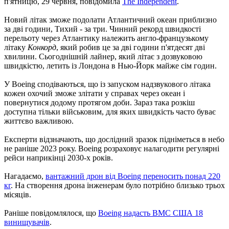
п'ятницю, 29 червня, повідомила
The Independent
.
Новий літак зможе подолати Атлантичний океан приблизно
за дві години, Тихий - за три. Чинний рекорд швидкості
перельоту через Атлантику належить англо-французькому
літаку
Конкорд
, який робив це за дві години п'ятдесят дві
хвилини. Сьогоднішній лайнер, який літає з дозвуковою
швидкістю, летить із Лондона в Нью-Йорк майже сім годин.
У Boeing сподіваються, що із запуском надзвукового літака
кожен охочий зможе злітати у справах через океан і
повернутися додому протягом доби. Зараз така розкіш
доступна тільки військовим, для яких швидкість часто буває
життєво важливою.
Експерти відзначають, що дослідний зразок підніметься в небо
не раніше 2023 року. Boeing розраховує налагодити регулярні
рейси наприкінці 2030-х років.
Нагадаємо,
вантажний дрон від Boeing переносить
понад 220
кг
. На створення дрона інженерам було потрібно близько трьох
місяців.
Раніше повідомлялося, що
Boeing надасть ВМС США 18
винищувачів
.