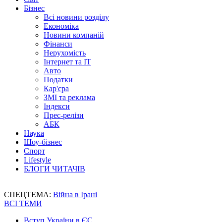
Бізнес
Всі новини розділу
Економіка
Новини компаній
Фінанси
Нерухомість
Інтернет та IT
Авто
Податки
Кар'єра
ЗМІ та реклама
Індекси
Прес-релізи
АБК
Наука
Шоу-бізнес
Спорт
Lifestyle
БЛОГИ ЧИТАЧІВ
СПЕЦТЕМА:
Війна в Ірані
ВСІ ТЕМИ
Вступ України в ЄС