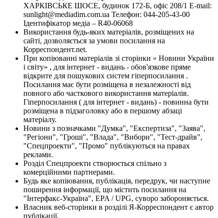
ХАРКІВСЬКЕ ШОСЕ, будинок 172-Б, офіс 208/1 E-mail:
sunlight@mediadim.com.ua
Телефон: 044-205-43-00
Ідентифікатор медіа – R40-06068
Використання будь-яких матеріалів, розміщених на
сайті, дозволяється за умови посилання на
Корреспондент.net.
При копіюванні матеріалів зі сторінки « Новини України
і світу» , для інтернет - видань - обов'язкове пряме
відкрите для пошукових систем гіперпосилання .
Посилання має бути розміщена в незалежності від
повного або часткового використання матеріалів.
Гіперпосилання ( для інтернет - видань) - повинна бути
розміщена в підзаголовку або в першому абзаці
матеріалу.
Новини з позначками "Думка", "Експертиза", "Заява",
"Регіони", "Гроші", "Влада", "Вибори", "Тест-драйв",
"Спецпроекти", "Промо" публікуються на правах
реклами.
Розділ Спецпроекти створюється спільно з
комерційними партнерами.
Будь яке копіювання, публікація, передрук, чи наступне
поширення інформації, що містить посилання на
"Інтерфакс-Україна", EPA / UPG, суворо забороняється.
Власник веб-сторінки в розділі Я-Корреспондент є автор
публікації.