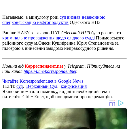
Нагадаємо, в минулому році
суд визнав незаконною
спецконфіскацію нафтопродуктів
Одеського НПЗ.
Раніше НАБУ за заявою ПАТ
Одеський НПЗ
було розпочато
кримінальне провадження щодо слідчого судді
Приморського
районного суду м.Одеси Кушніренка Юрія Степановича за
підозрою в винесенні завідомо неправосудного рішення.
Новини від
Корреспондент.net
у Telegram. Підписуйтеся на
наш канал
https://t.me/korrespondentnet
.
Читайте Korrespondent.net в Google News
ТЕГИ:
суд
,
Верховный Суд
,
конфискация
Якщо ви помітили помилку, виділіть необхідний текст і
натисніть Ctrl + Enter, щоб повідомити про це редакцію.