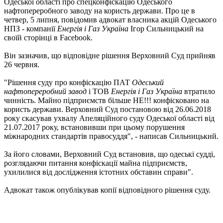
Одеської області про спецконфіскацію Одеського
нафтопереробного заводу на користь держави. Про це в
четвер, 5 липня, повідомив адвокат власника акцій Одеського
НПЗ - компанії
Енергія і Газ Україна
Ігор Сильницький на
своїй сторінці в Facebook.
Він зазначив, що відповідне рішення Верховний Суд прийняв
26 червня.
"Рішення суду про конфіскацію ПАТ
Одеський
нафтопереробний завод
і ТОВ
Енергія і Газ Україна
втратило
чинність. Майно підприємств більше НЕ!!! конфісковано на
користь держави. Верховний Суд постановою від 26.06.2018
року скасував ухвалу Апеляційного суду Одеської області від
21.07.2017 року, встановивши при цьому порушення
міжнародних стандартів правосуддя", - написав Сильницький.
За його словами, Верховний Суд встановив, що одеські судді,
розглядаючи питання конфіскації майна підприємств,
ухилилися від дослідження істотних обставин справи".
Адвокат також опублікував копії відповідного рішення суду.