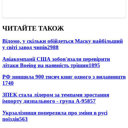
ЧИТАЙТЕ ТАКОЖ
Відомо, у скільки обійдеться Маску найбільший
у світі завод чипів
2988
Авіакомпанії США зобов'язали перевірити
літаки Boeing на наявність тріщин
1895
РФ знищила 900 тисяч книг одного з видавництв
1740
ЗПЕК стала лідером за темпами зростання
імпорту дизпального - група А-95
857
Укрзалізниця попередила про зміни в русі
поїздів
563