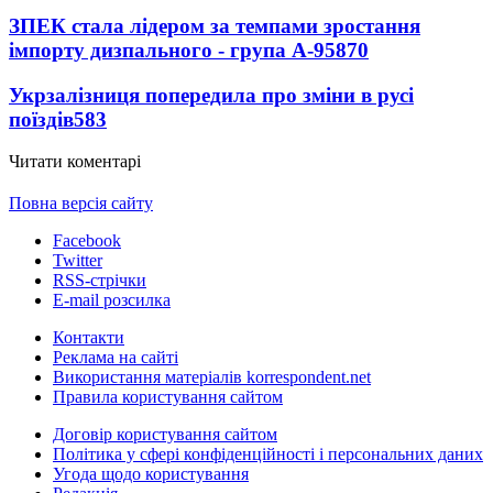
ЗПЕК стала лідером за темпами зростання
імпорту дизпального - група А-95
870
Укрзалізниця попередила про зміни в русі
поїздів
583
Читати коментарі
Повна версія сайту
Facebook
Twitter
RSS-стрічки
E-mail розсилка
Контакти
Реклама на сайті
Використання матеріалів korrespondent.net
Правила користування сайтом
Договір користування сайтом
Політика у сфері конфіденційності і персональних даних
Угода щодо користування