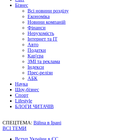
Бізнес
Всі новини розділу
Економіка
Новини компаній
Фінанси
Нерухомість
Інтернет та IT
Авто
Податки
Кар'єра
ЗМІ та реклама
Індекси
Прес-релізи
АБК
Наука
Шоу-бізнес
Спорт
Lifestyle
БЛОГИ ЧИТАЧІВ
СПЕЦТЕМА:
Війна в Ірані
ВСІ ТЕМИ
Вступ України в ЄС