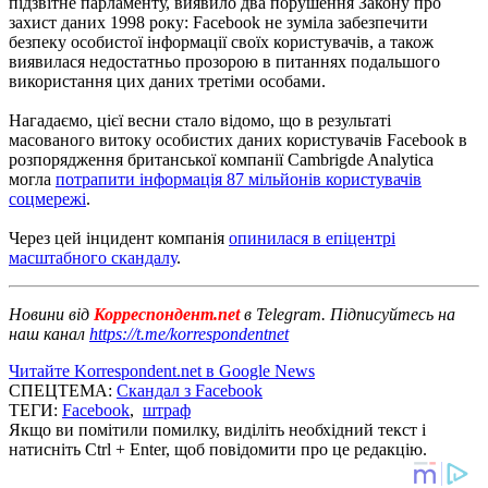
підзвітне парламенту, виявило два порушення Закону про
захист даних 1998 року: Facebook не зуміла забезпечити
безпеку особистої інформації своїх користувачів, а також
виявилася недостатньо прозорою в питаннях подальшого
використання цих даних третіми особами.
Нагадаємо, цієї весни стало відомо, що в результаті
масованого витоку особистих даних користувачів Facebook в
розпорядження британської компанії Cambrigde Analytica
могла
потрапити інформація 87 мільйонів користувачів
соцмережі
.
Через цей інцидент компанія
опинилася в епіцентрі
масштабного скандалу
.
Новини від
Корреспондент.net
в Telegram. Підписуйтесь на
наш канал
https://t.me/korrespondentnet
Читайте Korrespondent.net в Google News
СПЕЦТЕМА:
Скандал з Facebook
ТЕГИ:
Facebook
,
штраф
Якщо ви помітили помилку, виділіть необхідний текст і
натисніть Ctrl + Enter, щоб повідомити про це редакцію.