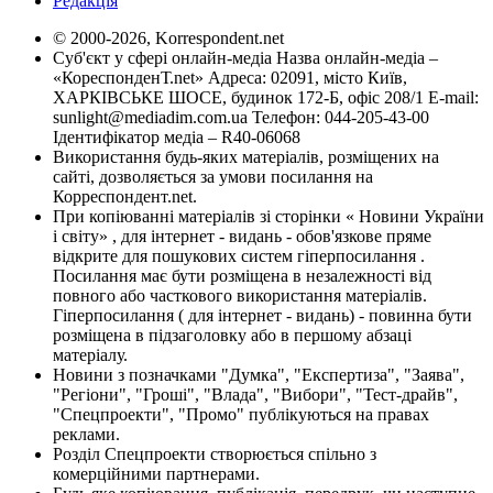
Редакція
© 2000-2026, Korrespondent.net
Суб'єкт у сфері онлайн-медіа Назва онлайн-медіа –
«КореспонденТ.net» Адреса: 02091, місто Київ,
ХАРКІВСЬКЕ ШОСЕ, будинок 172-Б, офіс 208/1 E-mail:
sunlight@mediadim.com.ua
Телефон: 044-205-43-00
Ідентифікатор медіа – R40-06068
Використання будь-яких матеріалів, розміщених на
сайті, дозволяється за умови посилання на
Корреспондент.net.
При копіюванні матеріалів зі сторінки « Новини України
і світу» , для інтернет - видань - обов'язкове пряме
відкрите для пошукових систем гіперпосилання .
Посилання має бути розміщена в незалежності від
повного або часткового використання матеріалів.
Гіперпосилання ( для інтернет - видань) - повинна бути
розміщена в підзаголовку або в першому абзаці
матеріалу.
Новини з позначками "Думка", "Експертиза", "Заява",
"Регіони", "Гроші", "Влада", "Вибори", "Тест-драйв",
"Спецпроекти", "Промо" публікуються на правах
реклами.
Розділ Спецпроекти створюється спільно з
комерційними партнерами.