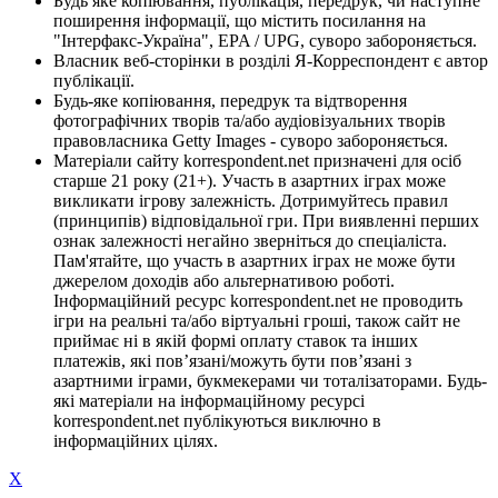
Будь яке копіювання, публікація, передрук, чи наступне
поширення інформації, що містить посилання на
"Інтерфакс-Україна", EPA / UPG, суворо забороняється.
Власник веб-сторінки в розділі Я-Корреспондент є автор
публікації.
Будь-яке копіювання, передрук та відтворення
фотографічних творів та/або аудіовізуальних творів
правовласника Getty Images - суворо забороняється.
Матеріали сайту korrespondent.net призначені для осіб
старше 21 року (21+). Участь в азартних іграх може
викликати ігрову залежність. Дотримуйтесь правил
(принципів) відповідальної гри. При виявленні перших
ознак залежності негайно зверніться до спеціаліста.
Пам'ятайте, що участь в азартних іграх не може бути
джерелом доходів або альтернативою роботі.
Інформаційний ресурс korrespondent.net не проводить
ігри на реальні та/або віртуальні гроші, також сайт не
приймає ні в якій формі оплату ставок та інших
платежів, які пов’язані/можуть бути пов’язані з
азартними іграми, букмекерами чи тоталізаторами. Будь-
які матеріали на інформаційному ресурсі
korrespondent.net публікуються виключно в
інформаційних цілях.
X