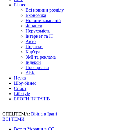
Бізнес
Всі новини розділу
Економіка
Новини компаній
Фінанси
Нерухомість
Інтернет та IT
Авто
Податки
Кар'єра
ЗМІ та реклама
Індекси
Прес-релізи
АБК
Наука
Шоу-бізнес
Спорт
Lifestyle
БЛОГИ ЧИТАЧІВ
СПЕЦТЕМА:
Війна в Ірані
ВСІ ТЕМИ
Вступ України в ЄС