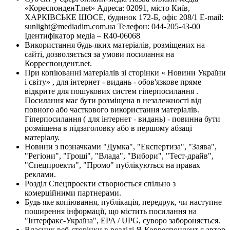
«КореспонденТ.net» Адреса: 02091, місто Київ,
ХАРКІВСЬКЕ ШОСЕ, будинок 172-Б, офіс 208/1 E-mail:
sunlight@mediadim.com.ua
Телефон: 044-205-43-00
Ідентифікатор медіа – R40-06068
Використання будь-яких матеріалів, розміщених на
сайті, дозволяється за умови посилання на
Корреспондент.net.
При копіюванні матеріалів зі сторінки « Новини України
і світу» , для інтернет - видань - обов'язкове пряме
відкрите для пошукових систем гіперпосилання .
Посилання має бути розміщена в незалежності від
повного або часткового використання матеріалів.
Гіперпосилання ( для інтернет - видань) - повинна бути
розміщена в підзаголовку або в першому абзаці
матеріалу.
Новини з позначками "Думка", "Експертиза", "Заява",
"Регіони", "Гроші", "Влада", "Вибори", "Тест-драйв",
"Спецпроекти", "Промо" публікуються на правах
реклами.
Розділ Спецпроекти створюється спільно з
комерційними партнерами.
Будь яке копіювання, публікація, передрук, чи наступне
поширення інформації, що містить посилання на
"Інтерфакс-Україна", EPA / UPG, суворо забороняється.
Власник веб-сторінки в розділі Я-Корреспондент є автор