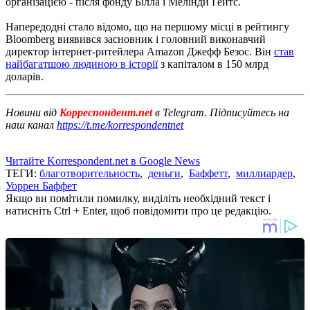
організацією - після фонду Білла і Мелінди Гейтс.
Напередодні стало відомо, що на першому місці в рейтингу
Bloomberg виявився засновник і головний виконавчий
директор інтернет-ритейлера Amazon Джефф Безос. Він
став
найбагатшою людиною в історії
з капіталом в 150 млрд
доларів.
Новини від
Корреспондент.net
в Telegram. Підписуйтесь на
наш канал
https://t.me/korrespondentnet
Читайте Korrespondent.net в Google News
ТЕГИ:
благотворительность
,
деньги
,
Баффетт
,
миллиардер
,
Уоррен Баффет
Якщо ви помітили помилку, виділіть необхідний текст і
натисніть Ctrl + Enter, щоб повідомити про це редакцію.