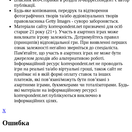
публікації.
Будь-яке копіювання, передрук та відтворення
фотографічних творів та/або аудіовізуальних творів
правовласника Getty Images - суворо забороняється.
Матеріали сайту korrespondent.net призначені для осіб
старше 21 року (21+). Участь в азартних іграх може
викликати ігрову залежність. Дотримуйтесь правил
(принципів) відповідальної гри. При виявленні перших
ознак залежності негайно зверніться до спеціаліста.
Пам'ятайте, що участь в азартних іграх не може бути
джерелом доходів або альтернативою роботі.
Інформаційний ресурс korrespondent.net не проводить
ігри на реальні та/або віртуальні гроші, також сайт не
приймає ні в якій формі оплату ставок та інших
платежів, які пов’язані/можуть бути пов’язані з
азартними іграми, букмекерами чи тоталізаторами. Будь-
які матеріали на інформаційному ресурсі
korrespondent.net публікуються виключно в
інформаційних цілях.
X
Ошибка