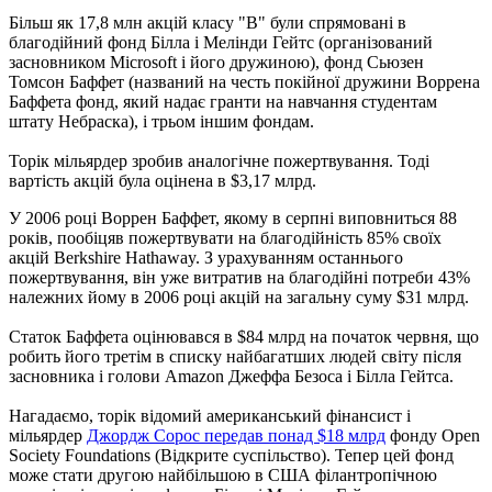
Більш як 17,8 млн акцій класу "B" були спрямовані в
благодійний фонд Білла і Мелінди Гейтс (організований
засновником Microsoft і його дружиною), фонд Сьюзен
Томсон Баффет (названий на честь покійної дружини Воррена
Баффета фонд, який надає гранти на навчання студентам
штату Небраска), і трьом іншим фондам.
Торік мільярдер зробив аналогічне пожертвування. Тоді
вартість акцій була оцінена в $3,17 млрд.
У 2006 році Воррен Баффет, якому в серпні виповниться 88
років, пообіцяв пожертвувати на благодійність 85% своїх
акцій Berkshire Hathaway. З урахуванням останнього
пожертвування, він уже витратив на благодійні потреби 43%
належних йому в 2006 році акцій на загальну суму $31 млрд.
Статок Баффета оцінювався в $84 млрд на початок червня, що
робить його третім в списку найбагатших людей світу після
засновника і голови Amazon Джеффа Безоса і Білла Гейтса.
Нагадаємо, торік відомий американський фінансист і
мільярдер
Джордж Сорос передав понад $18 млрд
фонду Open
Society Foundations (Відкрите суспільство). Тепер цей фонд
може стати другою найбільшою в США філантропічною