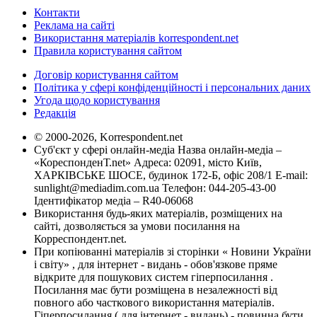
Контакти
Реклама на сайті
Використання матеріалів korrespondent.net
Правила користування сайтом
Договір користування сайтом
Політика у сфері конфіденційності і персональних даних
Угода щодо користування
Редакція
© 2000-2026, Korrespondent.net
Суб'єкт у сфері онлайн-медіа Назва онлайн-медіа –
«КореспонденТ.net» Адреса: 02091, місто Київ,
ХАРКІВСЬКЕ ШОСЕ, будинок 172-Б, офіс 208/1 E-mail:
sunlight@mediadim.com.ua
Телефон: 044-205-43-00
Ідентифікатор медіа – R40-06068
Використання будь-яких матеріалів, розміщених на
сайті, дозволяється за умови посилання на
Корреспондент.net.
При копіюванні матеріалів зі сторінки « Новини України
і світу» , для інтернет - видань - обов'язкове пряме
відкрите для пошукових систем гіперпосилання .
Посилання має бути розміщена в незалежності від
повного або часткового використання матеріалів.
Гіперпосилання ( для інтернет - видань) - повинна бути