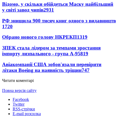
Відомо, у скільки обійдеться Маску найбільший
у світі завод чипів
2931
РФ знищила 900 тисяч книг одного з видавництв
1720
Обрано нового голову НКРЕКП
1319
ЗПЕК стала лідером за темпами зростання
імпорту дизпального - група А-95
819
Авіакомпанії США зобов'язали перевірити
літаки Boeing на наявність тріщин
747
Читати коментарі
Повна версія сайту
Facebook
Twitter
RSS-стрічки
E-mail розсилка