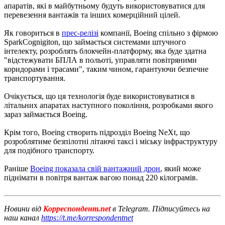
апаратів, які в майбутньому будуть використовуватися для
перевезення вантажів та інших комерційний цілей.
Як говориться в
прес-релізі
компанії, Boeing спільно з фірмою
SparkCognigiton, що займається системами штучного
інтелекту, розроблять блокчейн-платформу, яка буде здатна
"відстежувати БПЛА в польоті, управляти повітряними
коридорами і трасами", таким чином, гарантуючи безпечне
транспортування.
Очікується, що ця технологія буде використовуватися в
літальних апаратах наступного покоління, розробками якого
зараз займається Boeing.
Крім того, Boeing створить підрозділ Boeing NeXt, що
розроблятиме безпілотні літаючі таксі і міську інфраструктуру
для подібного транспорту.
Раніше
Boeing показала свій вантажний дрон
, який може
піднімати в повітря вантаж вагою понад 220 кілограмів.
Новини від
Корреспондент.net
в Telegram. Підписуйтесь на
наш канал
https://t.me/korrespondentnet