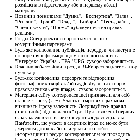
розміщена в підзаголовку або в першому абзаці
матеріалу.
Новини з позначками "Думка", "Експертиза", "Заява",
"Регіони", "Гроші", "Влада", "Вибори", "Тест-драйв",
"Спецпроекти", "Промо" публікуються на правах
реклами.
Розділ Спецпроекти створюється спільно з
комерційними партнерами.
Будь яке копіювання, публікація, передрук, чи наступне
поширення інформації, що містить посилання на
"Інтерфакс-Україна", EPA / UPG, суворо забороняється.
Власник веб-сторінки в розділі Я-Корреспондент є автор
публікації.
Будь-яке копіювання, передрук та відтворення
фотографічних творів та/або аудіовізуальних творів
правовласника Getty Images - суворо забороняється.
Матеріали сайту korrespondent.net призначені для осіб
старше 21 року (21+). Участь в азартних іграх може
викликати ігрову залежність. Дотримуйтесь правил
(принципів) відповідальної гри. При виявленні перших
ознак залежності негайно зверніться до спеціаліста.
Пам'ятайте, що участь в азартних іграх не може бути
джерелом доходів або альтернативою роботі.
Інформаційний ресурс korrespondent.net не проводить
ігри на реальні та/або віртуальні гроші, також сайт не