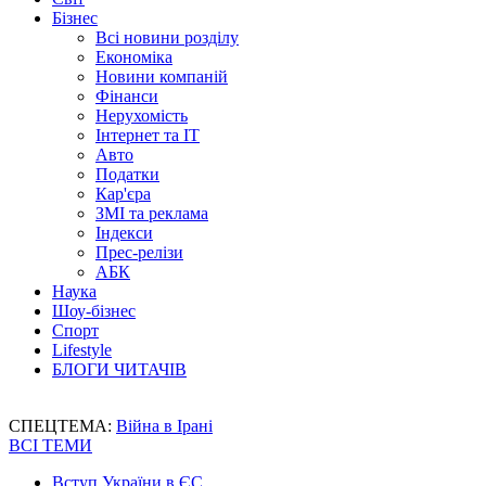
Бізнес
Всі новини розділу
Економіка
Новини компаній
Фінанси
Нерухомість
Інтернет та IT
Авто
Податки
Кар'єра
ЗМІ та реклама
Індекси
Прес-релізи
АБК
Наука
Шоу-бізнес
Спорт
Lifestyle
БЛОГИ ЧИТАЧІВ
СПЕЦТЕМА:
Війна в Ірані
ВСІ ТЕМИ
Вступ України в ЄС