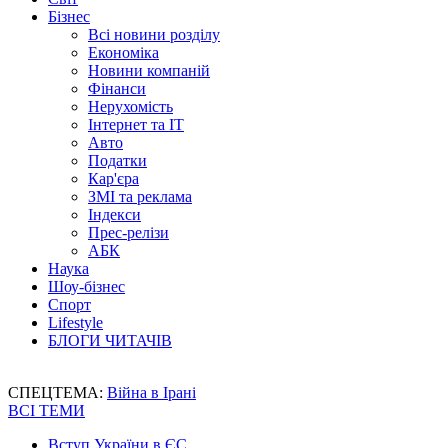
Бізнес
Всі новини розділу
Економіка
Новини компаній
Фінанси
Нерухомість
Інтернет та IT
Авто
Податки
Кар'єра
ЗМІ та реклама
Індекси
Прес-релізи
АБК
Наука
Шоу-бізнес
Спорт
Lifestyle
БЛОГИ ЧИТАЧІВ
СПЕЦТЕМА:
Війна в Ірані
ВСІ ТЕМИ
Вступ України в ЄС