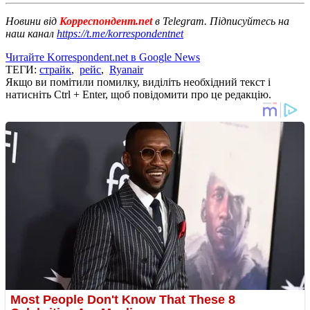
Новини від
Корреспондент.net
в Telegram. Підписуйтесь на
наш канал
https://t.me/korrespondentnet
Читайте Korrespondent.net в Google News
ТЕГИ:
страйк
,
рейс
,
Ryanair
Якщо ви помітили помилку, виділіть необхідний текст і
натисніть Ctrl + Enter, щоб повідомити про це редакцію.