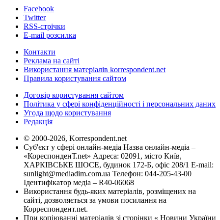
Facebook
Twitter
RSS-стрічки
E-mail розсилка
Контакти
Реклама на сайті
Використання матеріалів korrespondent.net
Правила користування сайтом
Договір користування сайтом
Політика у сфері конфіденційності і персональних даних
Угода щодо користування
Редакція
© 2000-2026, Korrespondent.net
Суб'єкт у сфері онлайн-медіа Назва онлайн-медіа –
«КореспонденТ.net» Адреса: 02091, місто Київ,
ХАРКІВСЬКЕ ШОСЕ, будинок 172-Б, офіс 208/1 E-mail:
sunlight@mediadim.com.ua
Телефон: 044-205-43-00
Ідентифікатор медіа – R40-06068
Використання будь-яких матеріалів, розміщених на
сайті, дозволяється за умови посилання на
Корреспондент.net.
При копіюванні матеріалів зі сторінки « Новини України