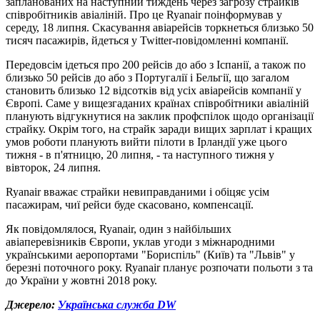
запланованих на наступний тиждень через загрозу страйків
співробітників авіаліній. Про це Ryanair поінформував у
середу, 18 липня. Скасування авіарейсів торкнеться близько 50
тисяч пасажирів, йдеться у Twitter-повідомленні компанії.
Передовсім ідеться про 200 рейсів до або з Іспанії, а також по
близько 50 рейсів до або з Португалії і Бельгії, що загалом
становить близько 12 відсотків від усіх авіарейсів компанії у
Європі. Саме у вищезгаданих країнах співробітники авіаліній
планують відгукнутися на заклик профспілок щодо організації
страйку. Окрім того, на страйк заради вищих зарплат і кращих
умов роботи планують вийти пілоти в Ірландії уже цього
тижня - в п'ятницю, 20 липня, - та наступного тижня у
вівторок, 24 липня.
Ryanair вважає страйки невиправданими і обіцяє усім
пасажирам, чиї рейси буде скасовано, компенсації.
Як повідомлялося, Ryanair, один з найбільших
авіаперевізників Європи, уклав угоди з міжнародними
українськими аеропортами "Бориспіль" (Київ) та "Львів" у
березні поточного року. Ryanair планує розпочати польоти з та
до України у жовтні 2018 року.
Джерело:
Українська служба DW