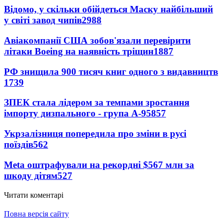
Відомо, у скільки обійдеться Маску найбільший
у світі завод чипів
2988
Авіакомпанії США зобов'язали перевірити
літаки Boeing на наявність тріщин
1887
РФ знищила 900 тисяч книг одного з видавництв
1739
ЗПЕК стала лідером за темпами зростання
імпорту дизпального - група А-95
857
Укрзалізниця попередила про зміни в русі
поїздів
562
Meta оштрафували на рекордні $567 млн за
шкоду дітям
527
Читати коментарі
Повна версія сайту