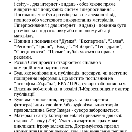
і світу» , для інтернет - видань - обов'язкове пряме
відкрите для пошукових систем гіперпосилання .
Посилання має бути розміщена в незалежності від
повного або часткового використання матеріалів.
Гіперпосилання ( для інтернет - видань) - повинна бути
розміщена в підзаголовку або в першому абзаці
матеріалу.
Новини з позначками "Думка", "Експертиза", "Заява",
"Регіони", "Гроші", "Влада", "Вибори", "Тест-драйв",
"Спецпроекти", "Промо" публікуються на правах
реклами.
Розділ Спецпроекти створюється спільно з
комерційними партнерами.
Будь яке копіювання, публікація, передрук, чи наступне
поширення інформації, що містить посилання на
"Інтерфакс-Україна", EPA / UPG, суворо забороняється.
Власник веб-сторінки в розділі Я-Корреспондент є автор
публікації.
Будь-яке копіювання, передрук та відтворення
фотографічних творів та/або аудіовізуальних творів
правовласника Getty Images - суворо забороняється.
Матеріали сайту korrespondent.net призначені для осіб
старше 21 року (21+). Участь в азартних іграх може
викликати ігрову залежність. Дотримуйтесь правил
(принципів) відповідальної гри. При виявленні перших