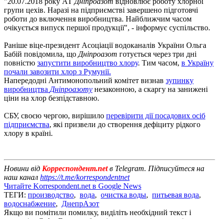
"20.07.2018 року АТ
Дніпроазот
відновлює роботу хлорної
групи цехів. Наразі на підприємстві завершено підготовчі
роботи до включення виробництва. Найближчим часом
очікується випуск першої продукції", - інформує суспільство.
Раніше віце-президент Асоціації водоканалів України Ольга
Бабій повідомила, що
Дніпроазот
готується через три дні
повністю
запустити виробництво хлору
. Тим часом,
в Україну
почали завозити хлор з Румунії.
Напередодні Антимонопольний комітет визнав
зупинку
виробництва
Дніпроазоту
незаконною, а скаргу на занижені
ціни на хлор безпідставною.
СБУ, своєю чергою, вирішило
перевірити дії посадових осіб
підприємства
, які призвели до створення дефіциту рідкого
хлору в країні.
Новини від
Корреспондент.net
в Telegram. Підписуйтеся на
наш канал
https://t.me/korrespondentnet
Читайте Korrespondent.net в Google News
ТЕГИ:
производство
,
вода
,
очистка воды
,
питьевая вода
,
водоснабжение
,
ДнепрАзот
Якщо ви помітили помилку, виділіть необхідний текст і