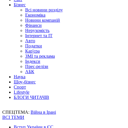
Бізнес
Всі новини розділу
Економіка
Новини компаній
Фінанси
Нерухомість
Інтернет та IT
Авто
Податки
Кар'єра
ЗМІ та реклама
Індекси
Прес-релізи
АБК
Наука
Шоу-бізнес
Спорт
Lifestyle
БЛОГИ ЧИТАЧІВ
СПЕЦТЕМА:
Війна в Ірані
ВСІ ТЕМИ
Вступ України в ЄС