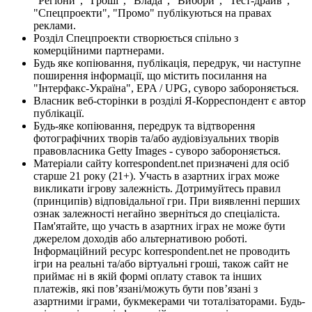
"Регіони", "Гроші", "Влада", "Вибори", "Тест-драйв",
"Спецпроекти", "Промо" публікуються на правах
реклами.
Розділ Спецпроекти створюється спільно з
комерційними партнерами.
Будь яке копіювання, публікація, передрук, чи наступне
поширення інформації, що містить посилання на
"Інтерфакс-Україна", EPA / UPG, суворо забороняється.
Власник веб-сторінки в розділі Я-Корреспондент є автор
публікації.
Будь-яке копіювання, передрук та відтворення
фотографічних творів та/або аудіовізуальних творів
правовласника Getty Images - суворо забороняється.
Матеріали сайту korrespondent.net призначені для осіб
старше 21 року (21+). Участь в азартних іграх може
викликати ігрову залежність. Дотримуйтесь правил
(принципів) відповідальної гри. При виявленні перших
ознак залежності негайно зверніться до спеціаліста.
Пам'ятайте, що участь в азартних іграх не може бути
джерелом доходів або альтернативою роботі.
Інформаційний ресурс korrespondent.net не проводить
ігри на реальні та/або віртуальні гроші, також сайт не
приймає ні в якій формі оплату ставок та інших
платежів, які пов’язані/можуть бути пов’язані з
азартними іграми, букмекерами чи тоталізаторами. Будь-