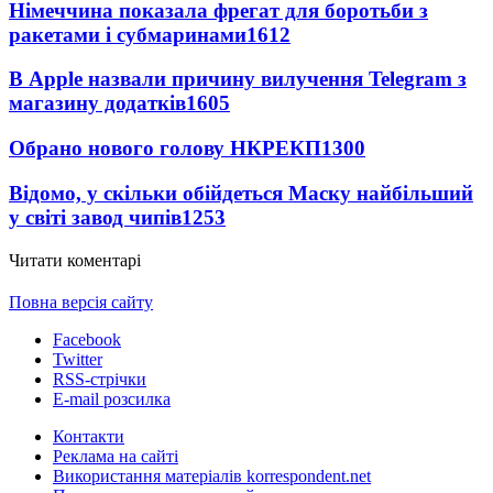
Німеччина показала фрегат для боротьби з
ракетами і субмаринами
1612
В Apple назвали причину вилучення Telegram з
магазину додатків
1605
Обрано нового голову НКРЕКП
1300
Відомо, у скільки обійдеться Маску найбільший
у світі завод чипів
1253
Читати коментарі
Повна версія сайту
Facebook
Twitter
RSS-стрічки
E-mail розсилка
Контакти
Реклама на сайті
Використання матеріалів korrespondent.net