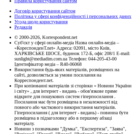
Правила користування сайтом
Договір користування сайтом
Політика у сфері конфіденційності і персональних даних
Угода щодо користування
Редакція
© 2000-2026, Korrespondent.net
Суб'єкт у сфері онлайн-медіа Назва онлайн-медіа –
«КореспонденТ.net» Адреса: 02091, місто Київ,
ХАРКІВСЬКЕ ШОСЕ, будинок 172-Б, офіс 208/1 E-mail:
sunlight@mediadim.com.ua
Телефон: 044-205-43-00
Ідентифікатор медіа – R40-06068
Використання будь-яких матеріалів, розміщених на
сайті, дозволяється за умови посилання на
Корреспондент.net.
При копіюванні матеріалів зі сторінки « Новини України
і світу» , для інтернет - видань - обов'язкове пряме
відкрите для пошукових систем гіперпосилання .
Посилання має бути розміщена в незалежності від
повного або часткового використання матеріалів.
Гіперпосилання ( для інтернет - видань) - повинна бути
розміщена в підзаголовку або в першому абзаці
матеріалу.
Новини з позначками "Думка", "Експертиза", "Заява",