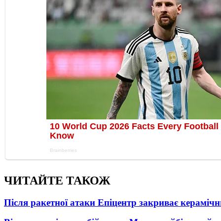
ЧИТАЙТЕ ТАКОЖ
Після ракетної атаки Епіцентр закриває керамічн