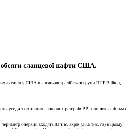
і обсяги сланцевої нафти США.
вих активів у США в англо-австралійської групи BHP Billiton,
ення угоди з поточних грошових резервів BP, залишок - шістьма
риметр операції входять 83 тис. акрів (33,6 тис. га) в цьому