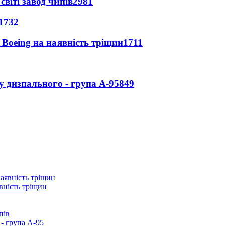
світі завод чипів
2981
1732
 Boeing на наявність тріщин
1711
у дизпального - група А-95
849
вність тріщин
пів
- група А-95