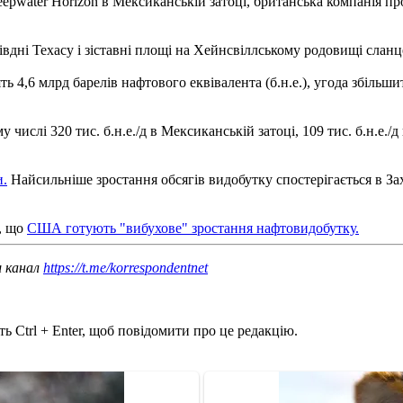
 Deepwater Horizon в Мексиканській затоці, британська компанія п
вдні Техасу і зіставні площі на Хейнсвіллському родовищі сланцев
4,6 млрд барелів нафтового еквівалента (б.н.е.), угода збільшить 
числі 320 тис. б.н.е./д в Мексиканській затоці, 109 тис. б.н.е./д 
и.
Найсильніше зростання обсягів видобутку спостерігається в Захі
, що
США готують "вибухове" зростання нафтовидобутку.
ш канал
https://t.me/korrespondentnet
ь Ctrl + Enter, щоб повідомити про це редакцію.