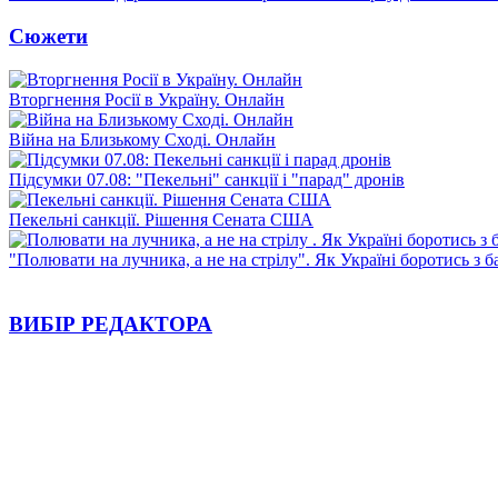
Сюжети
Вторгнення Росії в Україну. Онлайн
Війна на Близькому Сході. Онлайн
Підсумки 07.08: "Пекельні" санкції і "парад" дронів
Пекельні санкції. Рішення Сената США
"Полювати на лучника, а не на стрілу". Як Україні боротись з 
ВИБІР РЕДАКТОРА