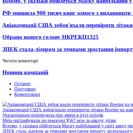
Відомо, у скільки обійдеться Маску найбільший у 
РФ знищила 900 тисяч книг одного з видавництв
Авіакомпанії США зобов'язали перевірити літаки
Обрано нового голову НКРЕКП
1325
ЗПЕК стала лідером за темпами зростання імпорт
Читати коментарі
Новини компаній
Останні
Популярні
Коментовані
Авіакомпанії США зобов'язали перевірити літаки Boeing на ная
Укрзалізниця попередила про зміни в русі поїздів
Meta оштрафували на рекордні $567 млн за шкоду дітям
Відомо, у скільки обійдеться Маску найбільший у світі завод чи
ЗПЕК стала лідером за темпами зростання імпорту дизпального 