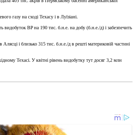
родала 405 тис. акрів в Пермському басейні американської
ого газу на сході Техасу і в Луїзіані.
видобуток BP на 190 тис. б.н.е. на добу (б.н.е./д) і забезпечить
в Алясці і близько 315 тис. б.н.е./д в решті материковій частині
дному Техасі. У квітні рівень видобутку тут досяг 3,2 млн