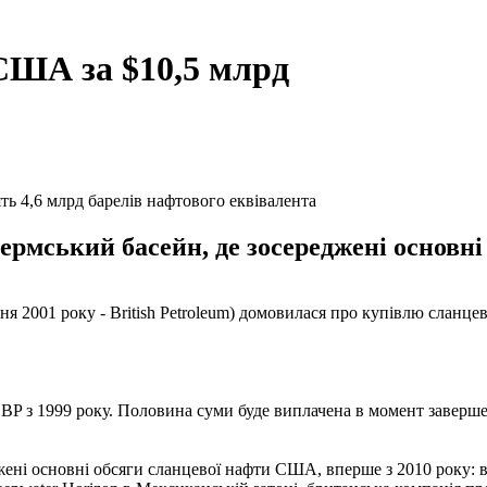
США за $10,5 млрд
ть 4,6 млрд барелів нафтового еквівалента
Пермський басейн, де зосереджені основн
ня 2001 року - British Petroleum) домовилася про купівлю сланце
 BP з 1999 року. Половина суми буде виплачена в момент заверш
ні основні обсяги сланцевої нафти США, вперше з 2010 року: в пе