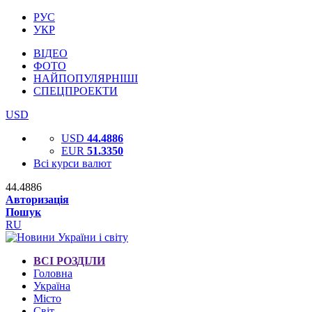
РУС
УКР
ВІДЕО
ФОТО
НАЙПОПУЛЯРНІШІ
СПЕЦПРОЕКТИ
USD
USD
44.4886
EUR
51.3350
Всі курси валют
44.4886
Авторизація
Пошук
RU
ВСІ РОЗДІЛИ
Головна
Україна
Місто
Світ