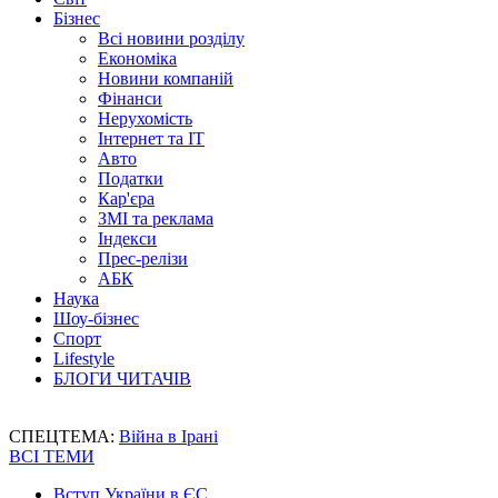
Бізнес
Всі новини розділу
Економіка
Новини компаній
Фінанси
Нерухомість
Інтернет та IT
Авто
Податки
Кар'єра
ЗМІ та реклама
Індекси
Прес-релізи
АБК
Наука
Шоу-бізнес
Спорт
Lifestyle
БЛОГИ ЧИТАЧІВ
СПЕЦТЕМА:
Війна в Ірані
ВСІ ТЕМИ
Вступ України в ЄС