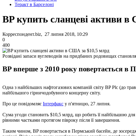
Теракт в Барселоні
BP купить сланцеві активи в 
Корреспондент.biz, 27 липня 2018, 10:29
0
400
Розвідані запаси вуглеводнів на придбаних родовищах становля
BP вперше з 2010 року повертається в 
Одна з найбільших нафтогазових компаній світу BP Plc (до трав
найбільшого гірничодобувного концерну світу.
Про це повідомляє
Інтерфакс
у п'ятницю, 27 липня.
Сума угоди становить $10,5 млрд, що робить її найбільшою для
рівними частками протягом півроку після її завершення.
Таким чином, BP повертається в Пермський басейн, де зосередже