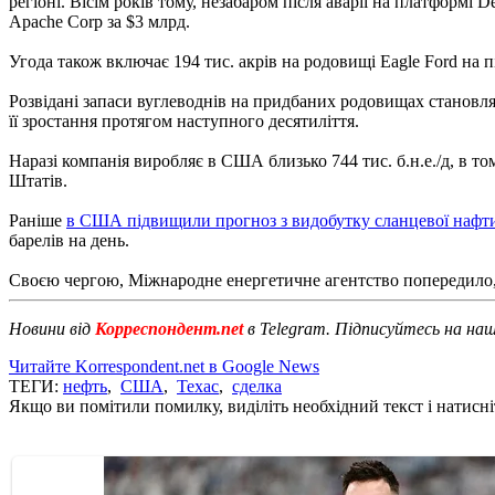
регіоні. Вісім років тому, незабаром після аварії на платформі
Apache Corp за $3 млрд.
Угода також включає 194 тис. акрів на родовищі Eagle Ford на пі
Розвідані запаси вуглеводнів на придбаних родовищах становлять 
її зростання протягом наступного десятиліття.
Наразі компанія виробляє в США близько 744 тис. б.н.е./д, в тому 
Штатів.
Раніше
в США підвищили прогноз з видобутку сланцевої нафт
барелів на день.
Своєю чергою, Міжнародне енергетичне агентство попередило
Новини від
Корреспондент.net
в Telegram. Підписуйтесь на на
Читайте Korrespondent.net в Google News
ТЕГИ:
нефть
,
США
,
Техас
,
сделка
Якщо ви помітили помилку, виділіть необхідний текст і натисніт