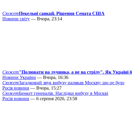
Сюжет
Пекельні санкції. Рішення Сената США
Новини світу
— Вчора, 23:14
Сюжет
"Полювати на лучника, а не на стрілу". Як Україні 
Новини України
— Вчора, 16:36
Сюжет
Загадковий звук вибуху налякав Москву: що це було
Росія новини
— Вчора, 15:27
Сюжет
Бенкет генералів. Наслідки вибуху в Москві
Росія новини
— 6 серпня 2026, 23:58