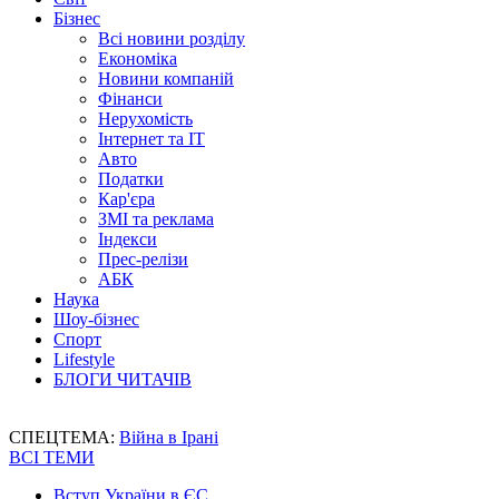
Бізнес
Всі новини розділу
Економіка
Новини компаній
Фінанси
Нерухомість
Інтернет та IT
Авто
Податки
Кар'єра
ЗМІ та реклама
Індекси
Прес-релізи
АБК
Наука
Шоу-бізнес
Спорт
Lifestyle
БЛОГИ ЧИТАЧІВ
СПЕЦТЕМА:
Війна в Ірані
ВСІ ТЕМИ
Вступ України в ЄС