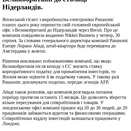
Нідерландів.
Японський гігант з виробництва електроніки Panasonic
планує цього року перенести свій головний європейський
офіс з Великобританії до Нідерландів через Brexit. Про це
компанія повідомила виданню Nikkei Business у четвер, 30
серпня. За словами генерального директора компанії Panasonic
Europe Лорана Абаді, штаб-квартира буде переміщена до
Амстердама у жовтні.
Рішення викликано побоюваннями компанії, що якщо
Великобританія після виходу з ЄС знизить ставку
корпоративного податку для приваблення інвесторів, то
Японія може оцінити її як податкову гавань. У такому разі
Panasonic доплачувати податки, передає агенція AFP.
Абаді також розповів, що компанія розглядала питання
переїзду протягом останніх 15 місяців. Це дозволить зберегти
вільне пересування для співробітників і товарів. У
лондонському офісі компанії працює від 20 до 30 людей, до 20
працівників займаються аудитом та фінансовими операціями.
Співробітники відділу інвестицій залишаться працювати у
Лондоні.