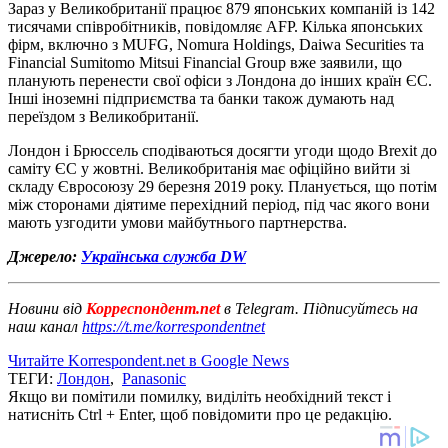
Зараз у Великобританії працює 879 японських компаній із 142
тисячами співробітників, повідомляє AFP. Кілька японських
фірм, включно з MUFG, Nomura Holdings, Daiwa Securities та
Financial Sumitomo Mitsui Financial Group вже заявили, що
планують перенести свої офіси з Лондона до інших країн ЄС.
Інші іноземні підприємства та банки також думають над
переїздом з Великобританії.
Лондон і Брюссель сподіваються досягти угоди щодо Brexit до
саміту ЄС у жовтні. Великобританія має офіційно вийти зі
складу Євросоюзу 29 березня 2019 року. Планується, що потім
між сторонами діятиме перехідний період, під час якого вони
мають узгодити умови майбутнього партнерства.
Джерело:
Українська служба DW
Новини від
Корреспондент.net
в Telegram. Підписуйтесь на
наш канал
https://t.me/korrespondentnet
Читайте Korrespondent.net в Google News
ТЕГИ:
Лондон
,
Panasonic
Якщо ви помітили помилку, виділіть необхідний текст і
натисніть Ctrl + Enter, щоб повідомити про це редакцію.