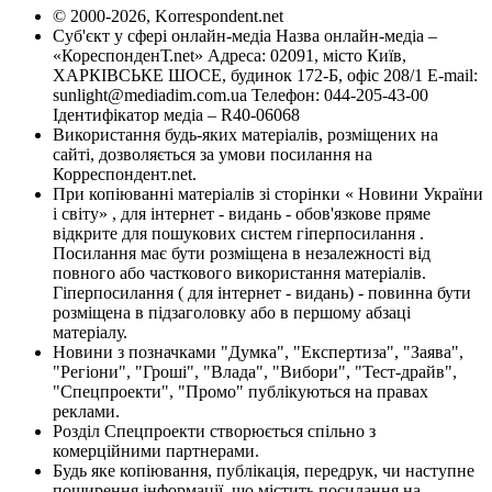
© 2000-2026, Korrespondent.net
Суб'єкт у сфері онлайн-медіа Назва онлайн-медіа –
«КореспонденТ.net» Адреса: 02091, місто Київ,
ХАРКІВСЬКЕ ШОСЕ, будинок 172-Б, офіс 208/1 E-mail:
sunlight@mediadim.com.ua
Телефон: 044-205-43-00
Ідентифікатор медіа – R40-06068
Використання будь-яких матеріалів, розміщених на
сайті, дозволяється за умови посилання на
Корреспондент.net.
При копіюванні матеріалів зі сторінки « Новини України
і світу» , для інтернет - видань - обов'язкове пряме
відкрите для пошукових систем гіперпосилання .
Посилання має бути розміщена в незалежності від
повного або часткового використання матеріалів.
Гіперпосилання ( для інтернет - видань) - повинна бути
розміщена в підзаголовку або в першому абзаці
матеріалу.
Новини з позначками "Думка", "Експертиза", "Заява",
"Регіони", "Гроші", "Влада", "Вибори", "Тест-драйв",
"Спецпроекти", "Промо" публікуються на правах
реклами.
Розділ Спецпроекти створюється спільно з
комерційними партнерами.
Будь яке копіювання, публікація, передрук, чи наступне
поширення інформації, що містить посилання на