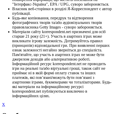
"Інтерфакс-Україна", EPA / UPG, суворо забороняється.
Власник веб-сторінки в розділі Я-Корреспондент є автор
публікації.
Будь-яке копіювання, передрук та відтворення
фотографічних творів та/або аудіовізуальних творів
правовласника Getty Images - суворо забороняється.
Матеріали сайту korrespondent.net призначені для осіб
старше 21 року (21+). Участь в азартних іграх може
викликати ігрову залежність. Дотримуйтесь правил
(принципів) відповідальної гри. При виявленні перших
ознак залежності негайно зверніться до спеціаліста.
Пам'ятайте, що участь в азартних іграх не може бути
джерелом доходів або альтернативою роботі.
Інформаційний ресурс korrespondent.net не проводить
ігри на реальні та/або віртуальні гроші, також сайт не
приймає ні в якій формі оплату ставок та інших
платежів, які пов’язані/можуть бути пов’язані з
азартними іграми, букмекерами чи тоталізаторами. Будь-
які матеріали на інформаційному ресурсі
korrespondent.net публікуються виключно в
інформаційних цілях.
X