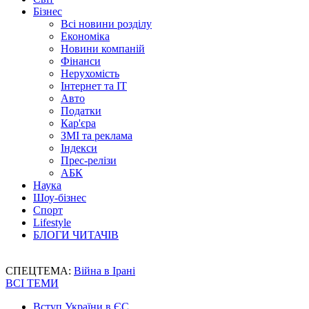
Бізнес
Всі новини розділу
Економіка
Новини компаній
Фінанси
Нерухомість
Інтернет та IT
Авто
Податки
Кар'єра
ЗМІ та реклама
Індекси
Прес-релізи
АБК
Наука
Шоу-бізнес
Спорт
Lifestyle
БЛОГИ ЧИТАЧІВ
СПЕЦТЕМА:
Війна в Ірані
ВСІ ТЕМИ
Вступ України в ЄС