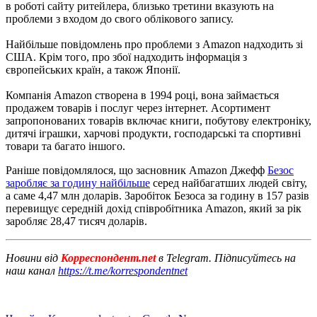
в роботі сайту ритейлера, близько третини вказують на
проблеми з входом до свого облікового запису.
Найбільше повідомлень про проблеми з Amazon надходить зі
США. Крім того, про збої надходить інформація з
європейських країн, а також Японії.
Компанія Amazon створена в 1994 році, вона займається
продажем товарів і послуг через інтернет. Асортимент
запропонованих товарів включає книги, побутову електроніку,
дитячі іграшки, харчові продукти, господарські та спортивні
товари та багато іншого.
Раніше повідомлялося, що засновник Amazon Джефф
Безос
заробляє за годину найбільше
серед найбагатших людей світу,
а саме 4,47 млн ​​доларів. Заробіток Безоса за годину в 157 разів
перевищує середній дохід співробітника Amazon, який за рік
заробляє 28,47 тисяч доларів.
Новини від
Корреспондент.net
в Telegram. Підписуйтесь на
наш канал
https://t.me/korrespondentnet