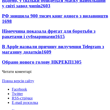
Відомо, у скільки обійдеться Маску найбільший
у світі завод чипів
2603
РФ знищила 900 тисяч книг одного з видавництв
1698
Німеччина показала фрегат для боротьби з
ракетами і субмаринами
1615
В Apple назвали причину вилучення Telegram з
магазину додатків
1609
Обрано нового голову НКРЕКП
1305
Читати коментарі
Повна версія сайту
Facebook
Twitter
RSS-стрічки
E-mail розсилка