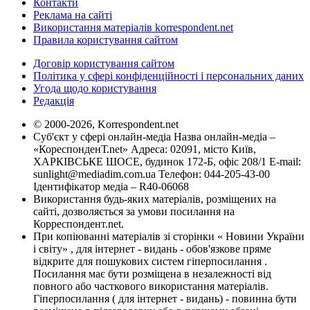
Контакти
Реклама на сайті
Використання матеріалів korrespondent.net
Правила користування сайтом
Договір користування сайтом
Політика у сфері конфіденційності і персональних даних
Угода щодо користування
Редакція
© 2000-2026, Korrespondent.net
Суб'єкт у сфері онлайн-медіа Назва онлайн-медіа –
«КореспонденТ.net» Адреса: 02091, місто Київ,
ХАРКІВСЬКЕ ШОСЕ, будинок 172-Б, офіс 208/1 E-mail:
sunlight@mediadim.com.ua
Телефон: 044-205-43-00
Ідентифікатор медіа – R40-06068
Використання будь-яких матеріалів, розміщених на
сайті, дозволяється за умови посилання на
Корреспондент.net.
При копіюванні матеріалів зі сторінки « Новини України
і світу» , для інтернет - видань - обов'язкове пряме
відкрите для пошукових систем гіперпосилання .
Посилання має бути розміщена в незалежності від
повного або часткового використання матеріалів.
Гіперпосилання ( для інтернет - видань) - повинна бути