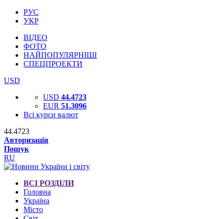
РУС
УКР
ВІДЕО
ФОТО
НАЙПОПУЛЯРНІШІ
СПЕЦПРОЕКТИ
USD
USD
44.4723
EUR
51.3096
Всі курси валют
44.4723
Авторизація
Пошук
RU
ВСІ РОЗДІЛИ
Головна
Україна
Місто
Світ