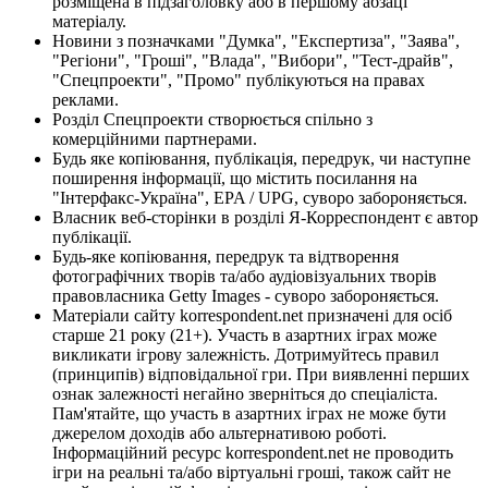
розміщена в підзаголовку або в першому абзаці
матеріалу.
Новини з позначками "Думка", "Експертиза", "Заява",
"Регіони", "Гроші", "Влада", "Вибори", "Тест-драйв",
"Спецпроекти", "Промо" публікуються на правах
реклами.
Розділ Спецпроекти створюється спільно з
комерційними партнерами.
Будь яке копіювання, публікація, передрук, чи наступне
поширення інформації, що містить посилання на
"Інтерфакс-Україна", EPA / UPG, суворо забороняється.
Власник веб-сторінки в розділі Я-Корреспондент є автор
публікації.
Будь-яке копіювання, передрук та відтворення
фотографічних творів та/або аудіовізуальних творів
правовласника Getty Images - суворо забороняється.
Матеріали сайту korrespondent.net призначені для осіб
старше 21 року (21+). Участь в азартних іграх може
викликати ігрову залежність. Дотримуйтесь правил
(принципів) відповідальної гри. При виявленні перших
ознак залежності негайно зверніться до спеціаліста.
Пам'ятайте, що участь в азартних іграх не може бути
джерелом доходів або альтернативою роботі.
Інформаційний ресурс korrespondent.net не проводить
ігри на реальні та/або віртуальні гроші, також сайт не