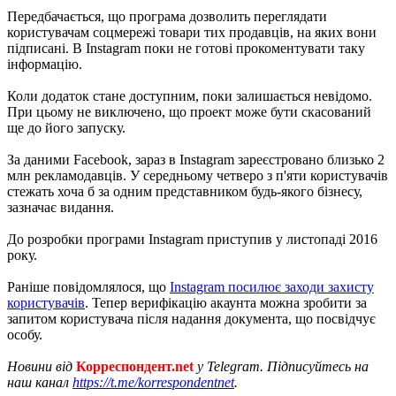
Передбачається, що програма дозволить переглядати
користувачам соцмережі товари тих продавців, на яких вони
підписані. В Instagram поки не готові прокоментувати таку
інформацію.
Коли додаток стане доступним, поки залишається невідомо.
При цьому не виключено, що проект може бути скасований
ще до його запуску.
За даними Facebook, зараз в Instagram зареєстровано близько 2
млн рекламодавців. У середньому четверо з п'яти користувачів
стежать хоча б за одним представником будь-якого бізнесу,
зазначає видання.
До розробки програми Instagram приступив у листопаді 2016
року.
Раніше повідомлялося, що
Instagram посилює заходи захисту
користувачів
. Тепер верифікацію акаунта можна зробити за
запитом користувача після надання документа, що посвідчує
особу.
Новини від
Корреспондент.net
у Telegram. Підписуйтесь на
наш канал
https://t.me/korrespondentnet
.