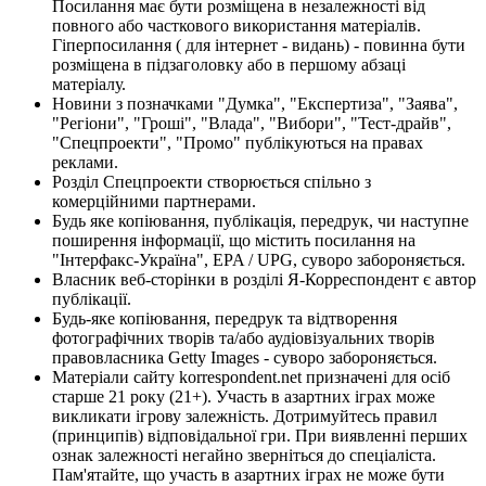
Посилання має бути розміщена в незалежності від
повного або часткового використання матеріалів.
Гіперпосилання ( для інтернет - видань) - повинна бути
розміщена в підзаголовку або в першому абзаці
матеріалу.
Новини з позначками "Думка", "Експертиза", "Заява",
"Регіони", "Гроші", "Влада", "Вибори", "Тест-драйв",
"Спецпроекти", "Промо" публікуються на правах
реклами.
Розділ Спецпроекти створюється спільно з
комерційними партнерами.
Будь яке копіювання, публікація, передрук, чи наступне
поширення інформації, що містить посилання на
"Інтерфакс-Україна", EPA / UPG, суворо забороняється.
Власник веб-сторінки в розділі Я-Корреспондент є автор
публікації.
Будь-яке копіювання, передрук та відтворення
фотографічних творів та/або аудіовізуальних творів
правовласника Getty Images - суворо забороняється.
Матеріали сайту korrespondent.net призначені для осіб
старше 21 року (21+). Участь в азартних іграх може
викликати ігрову залежність. Дотримуйтесь правил
(принципів) відповідальної гри. При виявленні перших
ознак залежності негайно зверніться до спеціаліста.
Пам'ятайте, що участь в азартних іграх не може бути