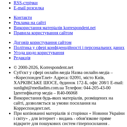
RSS-стрічки
E-mail розсилка
Контакти
Реклама на сайті
Використання матеріалів korrespondent.net
Правила користування сайтом
Договір користування сайтом
Політика у сфері конфіденційності і персональних даних
Угода щодо користування
Редакція
© 2000-2026, Korrespondent.net
Суб'єкт у сфері онлайн-медіа Назва онлайн-медіа –
«КореспонденТ.net» Адреса: 02091, місто Київ,
ХАРКІВСЬКЕ ШОСЕ, будинок 172-Б, офіс 208/1 E-mail:
sunlight@mediadim.com.ua
Телефон: 044-205-43-00
Ідентифікатор медіа – R40-06068
Використання будь-яких матеріалів, розміщених на
сайті, дозволяється за умови посилання на
Корреспондент.net.
При копіюванні матеріалів зі сторінки « Новини України
і світу» , для інтернет - видань - обов'язкове пряме
відкрите для пошукових систем гіперпосилання .