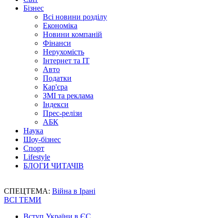
Бізнес
Всі новини розділу
Економіка
Новини компаній
Фінанси
Нерухомість
Інтернет та IT
Авто
Податки
Кар'єра
ЗМІ та реклама
Індекси
Прес-релізи
АБК
Наука
Шоу-бізнес
Спорт
Lifestyle
БЛОГИ ЧИТАЧІВ
СПЕЦТЕМА:
Війна в Ірані
ВСІ ТЕМИ
Вступ України в ЄС