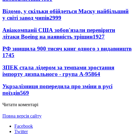
Відомо, у скільки обійдеться Маску найбільший
у світі завод чипів
2999
Авіакомпанії США зобов'язали перевірити
літаки Boeing на наявність тріщин
1927
РФ знищила 900 тисяч книг одного з видавництв
1745
ЗПЕК стала лідером за темпами зростання
імпорту дизпального - група А-95
864
Укрзалізниця попередила про зміни в русі
поїздів
569
Читати коментарі
Повна версія сайту
Facebook
Twitter