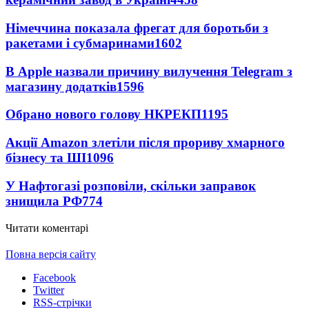
Німеччина показала фрегат для боротьби з
ракетами і субмаринами
1602
В Apple назвали причину вилучення Telegram з
магазину додатків
1596
Обрано нового голову НКРЕКП
1195
Акції Amazon злетіли після прориву хмарного
бізнесу та ШІ
1096
У Нафтогазі розповіли, скільки заправок
знищила РФ
774
Читати коментарі
Повна версія сайту
Facebook
Twitter
RSS-стрічки