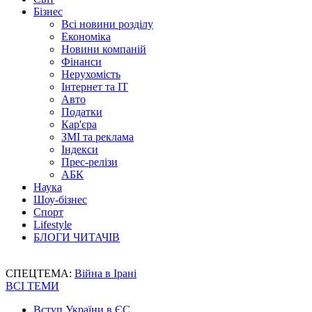
Бізнес
Всі новини розділу
Економіка
Новини компаній
Фінанси
Нерухомість
Інтернет та IT
Авто
Податки
Кар'єра
ЗМІ та реклама
Індекси
Прес-релізи
АБК
Наука
Шоу-бізнес
Спорт
Lifestyle
БЛОГИ ЧИТАЧІВ
СПЕЦТЕМА:
Війна в Ірані
ВСІ ТЕМИ
Вступ України в ЄС