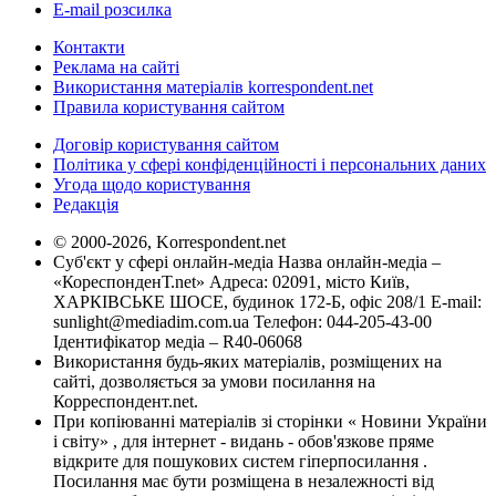
E-mail розсилка
Контакти
Реклама на сайті
Використання матеріалів korrespondent.net
Правила користування сайтом
Договір користування сайтом
Політика у сфері конфіденційності і персональних даних
Угода щодо користування
Редакція
© 2000-2026, Korrespondent.net
Суб'єкт у сфері онлайн-медіа Назва онлайн-медіа –
«КореспонденТ.net» Адреса: 02091, місто Київ,
ХАРКІВСЬКЕ ШОСЕ, будинок 172-Б, офіс 208/1 E-mail:
sunlight@mediadim.com.ua
Телефон: 044-205-43-00
Ідентифікатор медіа – R40-06068
Використання будь-яких матеріалів, розміщених на
сайті, дозволяється за умови посилання на
Корреспондент.net.
При копіюванні матеріалів зі сторінки « Новини України
і світу» , для інтернет - видань - обов'язкове пряме
відкрите для пошукових систем гіперпосилання .
Посилання має бути розміщена в незалежності від