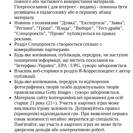
повного або часткового використання матеріалів.
Гіперпосилання ( для інтернет - видань) - повинна бути
розміщена в підзаголовку або в першому абзаці
матеріалу.
Новини з позначками "Думка", "Експертиза", "Заява",
"Регіони", "Гроші", "Влада", "Вибори", "Тест-драйв",
"Спецпроекти", "Промо" публікуються на правах
реклами.
Розділ Спецпроекти створюється спільно з
комерційними партнерами.
Будь яке копіювання, публікація, передрук, чи наступне
поширення інформації, що містить посилання на
"Інтерфакс-Україна", EPA / UPG, суворо забороняється.
Власник веб-сторінки в розділі Я-Корреспондент є автор
публікації.
Будь-яке копіювання, передрук та відтворення
фотографічних творів та/або аудіовізуальних творів
правовласника Getty Images - суворо забороняється.
Матеріали сайту korrespondent.net призначені для осіб
старше 21 року (21+). Участь в азартних іграх може
викликати ігрову залежність. Дотримуйтесь правил
(принципів) відповідальної гри. При виявленні перших
ознак залежності негайно зверніться до спеціаліста.
Пам'ятайте, що участь в азартних іграх не може бути
джерелом доходів або альтернативою роботі.