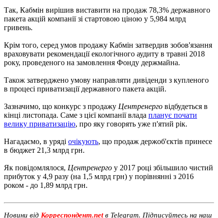
Так, Кабмін вирішив виставити на продаж 78,3% державного
пакета акцій компанії зі стартовою ціною у 5,984 млрд
гривень.
Крім того, серед умов продажу Кабмін затвердив зобов'язання
враховувати рекомендації екологічного аудиту в травні 2018
року, проведеного на замовлення Фонду держмайна.
Також затверджено умову направляти дивіденди з купленого
в процесі приватизації державного пакета акцій.
Зазначимо, що конкурс з продажу
Центренерго
відбудеться в
кінці листопада. Саме з цієї компанії влада
планує почати
велику приватизацію
, про яку говорять уже п'ятий рік.
Нагадаємо, в уряді
очікують
, що продаж держоб'єктів принесе
в бюджет 21,3 млрд грн.
Як повідомлялося,
Центренерго
у 2017 році збільшило чистий
прибуток у 4,9 разу (на 1,5 млрд грн) у порівнянні з 2016
роком - до 1,89 млрд грн.
Новини від
Корреспондент.net
в Telegram. Підписуйтесь на наш