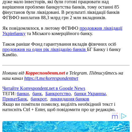
дуже мало інвесторів, які були готові працювати над
вирішення проблеми банкрутства банків, тому останні 85
фінустанов були ліквідовані. В результаті ліквідації банків
ФГВФО виплатив 88,3 млрд грн 2 млн вкладників.
Як повідомлялося, в лютому ФГВФО
продовжив ліквідації
Укрінбанку
та Міського комерційного банку.
Також раніше Фонд гарантування вкладів фізичних осіб
продовжив на один рік ліквідацію банків
БГ Банку і банку
Камбіо.
Новини від
Корреспондент.net
в Telegram. Підписуйтесь на
наш канал
https://t.me/korrespondentnet
Читайте Korrespondent.net в Google News
ТЕГИ:
банки
,
банк
,
Банкротство
,
банки Украины
,
ПриватБанк
,
банкрот
,
ликвидация банков
Якщо ви помітили помилку, виділіть необхідний текст і
натисніть Ctrl + Enter, щоб повідомити про це редакцію.