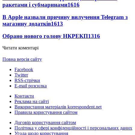
ракетами і субмаринами
1616
В Apple назвали причину вилучення Telegram з
магазину додатків
1613
Обрано нового голову НКРЕКП
1316
Читати коментарі
Повна версія сайту
Facebook
Twitter
RSS-стрічки
E-mail розсилка
Контакти
Реклама на сайті
Використання матеріалів korrespondent.net
Правила користування сайтом
Договір користування сайтом
Політика у сфері конфіденційності і персональних даних
Угода щодо користування