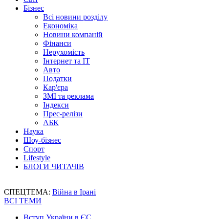
Бізнес
Всі новини розділу
Економіка
Новини компаній
Фінанси
Нерухомість
Інтернет та IT
Авто
Податки
Кар'єра
ЗМІ та реклама
Індекси
Прес-релізи
АБК
Наука
Шоу-бізнес
Спорт
Lifestyle
БЛОГИ ЧИТАЧІВ
СПЕЦТЕМА:
Війна в Ірані
ВСІ ТЕМИ
Вступ України в ЄС