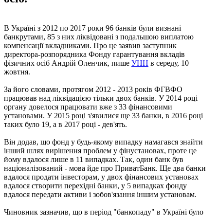
В Україні з 2012 по 2017 роки 96 банків були визнані
банкрутами, 85 з них ліквідовані з подальшою виплатою
компенсації вкладниками. Про це заявив заступник
директора-розпорядника Фонду гарантування вкладів
фізичних осіб Андрій Оленчик, пише
УНН
в середу, 10
жовтня.
За його словами, протягом 2012 - 2013 років ФГВФО
працював над ліквідацією тільки двох банків. У 2014 році
органу довелося працювати вже з 33 фінансовими
установами. У 2015 році з'явилися ще 33 банки, в 2016 році
таких було 19, а в 2017 році - дев'ять.
Він додав, що фонд у будь-якому випадку намагався знайти
інший шлях вирішення проблем у фінустановах, проте це
йому вдалося лише в 11 випадках. Так, один банк був
націоналізований - мова йде про ПриватБанк. Ще два банки
вдалося продати інвесторам, у двох фінансових установах
вдалося створити перехідні банки, у 5 випадках фонду
вдалося передати активи і зобов'язання іншим установам.
Чиновник зазначив, що в період "банкопаду" в Україні було