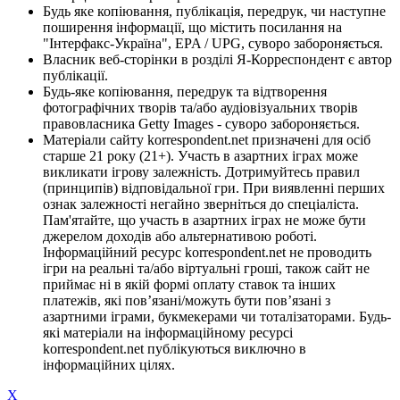
Будь яке копіювання, публікація, передрук, чи наступне
поширення інформації, що містить посилання на
"Інтерфакс-Україна", EPA / UPG, суворо забороняється.
Власник веб-сторінки в розділі Я-Корреспондент є автор
публікації.
Будь-яке копіювання, передрук та відтворення
фотографічних творів та/або аудіовізуальних творів
правовласника Getty Images - суворо забороняється.
Матеріали сайту korrespondent.net призначені для осіб
старше 21 року (21+). Участь в азартних іграх може
викликати ігрову залежність. Дотримуйтесь правил
(принципів) відповідальної гри. При виявленні перших
ознак залежності негайно зверніться до спеціаліста.
Пам'ятайте, що участь в азартних іграх не може бути
джерелом доходів або альтернативою роботі.
Інформаційний ресурс korrespondent.net не проводить
ігри на реальні та/або віртуальні гроші, також сайт не
приймає ні в якій формі оплату ставок та інших
платежів, які пов’язані/можуть бути пов’язані з
азартними іграми, букмекерами чи тоталізаторами. Будь-
які матеріали на інформаційному ресурсі
korrespondent.net публікуються виключно в
інформаційних цілях.
X