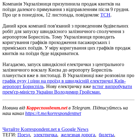
Компанія Укрзалізниця призупинила продаж квитків на
поїзди далекого прямування з відправленням після 9 грудня.
Про це в понеділок, 12 листопада, повідомляє
ТСН
.
Даний крок компанії пов'язаний з проведенням будівельних
робіт для запуску швидкісного залізничного сполучення з
аеропортом Бориспіль. Тому Укрзалізниця проводить
коригування графіків проходження пасажирських і
приміських поїздів. У міру коригування цих графіків продаж
квитків на поїзди буде відкриватися.
Нагадаємо, запуск швидкісної електрички з центрального
залізничного вокзалу Києва до аеропорту Бориспіль
планується вже в листопаді. В Укрзалізниці вже розповіли про
графік руху і ціни на проїзд в швидкісній електричці Київ-
аеропорт Бориспіль
. Нову електричку вже
встиг випробувати
прем'єр-міністр України Володимир Гройсман.
Новини від
Корреспондент.net
в Telegram. Підписуйтесь на
наш канал
https://t.me/korrespondentnet
Читайте Korrespondent.net в Google News
ТЕГИ:
Поезд
,
электричка
,
железная дорога
,
билеты
,