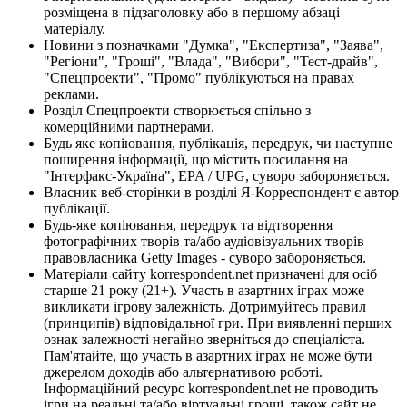
розміщена в підзаголовку або в першому абзаці
матеріалу.
Новини з позначками "Думка", "Експертиза", "Заява",
"Регіони", "Гроші", "Влада", "Вибори", "Тест-драйв",
"Спецпроекти", "Промо" публікуються на правах
реклами.
Розділ Спецпроекти створюється спільно з
комерційними партнерами.
Будь яке копіювання, публікація, передрук, чи наступне
поширення інформації, що містить посилання на
"Інтерфакс-Україна", EPA / UPG, суворо забороняється.
Власник веб-сторінки в розділі Я-Корреспондент є автор
публікації.
Будь-яке копіювання, передрук та відтворення
фотографічних творів та/або аудіовізуальних творів
правовласника Getty Images - суворо забороняється.
Матеріали сайту korrespondent.net призначені для осіб
старше 21 року (21+). Участь в азартних іграх може
викликати ігрову залежність. Дотримуйтесь правил
(принципів) відповідальної гри. При виявленні перших
ознак залежності негайно зверніться до спеціаліста.
Пам'ятайте, що участь в азартних іграх не може бути
джерелом доходів або альтернативою роботі.
Інформаційний ресурс korrespondent.net не проводить
ігри на реальні та/або віртуальні гроші, також сайт не