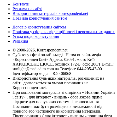
Контакти
Реклама на сайті
Використання матеріалів korrespondent.net
Правила користування сайтом
Договір користування сайтом
Політика у сфері конфіденційності і персональних даних
Угода щодо користування
Редакція
© 2000-2026, Korrespondent.net
Суб'єкт у сфері онлайн-медіа Назва онлайн-медіа –
«КореспонденТ.net» Адреса: 02091, місто Київ,
ХАРКІВСЬКЕ ШОСЕ, будинок 172-Б, офіс 208/1 E-mail:
sunlight@mediadim.com.ua
Телефон: 044-205-43-00
Ідентифікатор медіа – R40-06068
Використання будь-яких матеріалів, розміщених на
сайті, дозволяється за умови посилання на
Корреспондент.net.
При копіюванні матеріалів зі сторінки « Новини України
і світу» , для інтернет - видань - обов'язкове пряме
відкрите для пошукових систем гіперпосилання .
Посилання має бути розміщена в незалежності від
повного або часткового використання матеріалів.
Гіперпосилання ( для інтернет - видань) - повинна бути