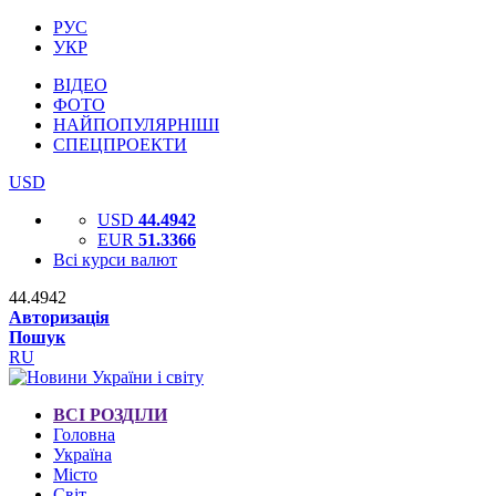
РУС
УКР
ВІДЕО
ФОТО
НАЙПОПУЛЯРНІШІ
СПЕЦПРОЕКТИ
USD
USD
44.4942
EUR
51.3366
Всі курси валют
44.4942
Авторизація
Пошук
RU
ВСІ РОЗДІЛИ
Головна
Україна
Місто
Світ