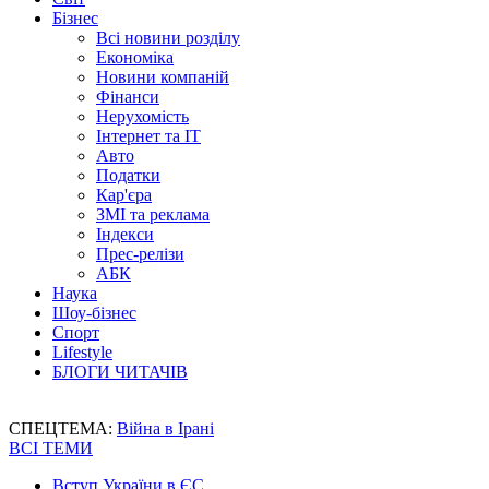
Бізнес
Всі новини розділу
Економіка
Новини компаній
Фінанси
Нерухомість
Інтернет та IT
Авто
Податки
Кар'єра
ЗМІ та реклама
Індекси
Прес-релізи
АБК
Наука
Шоу-бізнес
Спорт
Lifestyle
БЛОГИ ЧИТАЧІВ
СПЕЦТЕМА:
Війна в Ірані
ВСІ ТЕМИ
Вступ України в ЄС