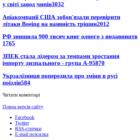
у світі завод чипів
3032
Авіакомпанії США зобов'язали перевірити
літаки Boeing на наявність тріщин
2012
РФ знищила 900 тисяч книг одного з видавництв
1765
ЗПЕК стала лідером за темпами зростання
імпорту дизпального - група А-95
870
Укрзалізниця попередила про зміни в русі
поїздів
584
Читати коментарі
Повна версія сайту
Facebook
Twitter
RSS-стрічки
E-mail розсилка