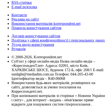
RSS-стрічки
E-mail розсилка
Контакти
Реклама на сайті
Використання матеріалів korrespondent.net
Правила користування сайтом
Договір користування сайтом
Політика у сфері конфіденційності і персональних даних
Угода щодо користування
Редакція
© 2000-2026, Korrespondent.net
Суб'єкт у сфері онлайн-медіа Назва онлайн-медіа –
«КореспонденТ.net» Адреса: 02091, місто Київ,
ХАРКІВСЬКЕ ШОСЕ, будинок 172-Б, офіс 208/1 E-mail:
sunlight@mediadim.com.ua
Телефон: 044-205-43-00
Ідентифікатор медіа – R40-06068
Використання будь-яких матеріалів, розміщених на
сайті, дозволяється за умови посилання на
Корреспондент.net.
При копіюванні матеріалів зі сторінки « Новини України
і світу» , для інтернет - видань - обов'язкове пряме
відкрите для пошукових систем гіперпосилання .