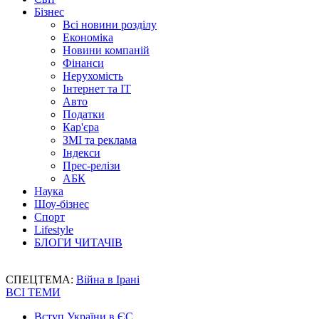
Бізнес
Всі новини розділу
Економіка
Новини компаній
Фінанси
Нерухомість
Інтернет та IT
Авто
Податки
Кар'єра
ЗМІ та реклама
Індекси
Прес-релізи
АБК
Наука
Шоу-бізнес
Спорт
Lifestyle
БЛОГИ ЧИТАЧІВ
СПЕЦТЕМА:
Війна в Ірані
ВСІ ТЕМИ
Вступ України в ЄС