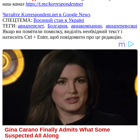
наш канал
https://t.me/korrespondentnet
Читайте Korrespondent.net в Google News
СПЕЦТЕМА:
Воєнний стан в Україні
ТЕГИ:
авиаперелет
,
Болгария
,
авиакомпании
,
авиаперевозки
Якщо ви помітили помилку, виділіть необхідний текст і
натисніть Ctrl + Enter, щоб повідомити про це редакцію.