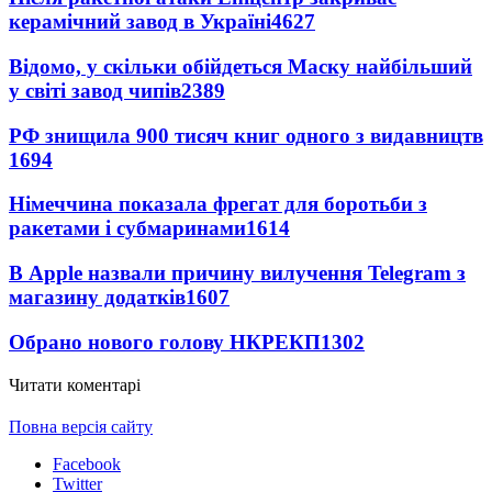
керамічний завод в Україні
4627
Відомо, у скільки обійдеться Маску найбільший
у світі завод чипів
2389
РФ знищила 900 тисяч книг одного з видавництв
1694
Німеччина показала фрегат для боротьби з
ракетами і субмаринами
1614
В Apple назвали причину вилучення Telegram з
магазину додатків
1607
Обрано нового голову НКРЕКП
1302
Читати коментарі
Повна версія сайту
Facebook
Twitter