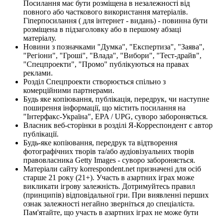
Посилання має бути розміщена в незалежності від
повного або часткового використання матеріалів.
Гіперпосилання ( для інтернет - видань) - повинна бути
розміщена в підзаголовку або в першому абзаці
матеріалу.
Новини з позначками "Думка", "Експертиза", "Заява",
"Регіони", "Гроші", "Влада", "Вибори", "Тест-драйв",
"Спецпроекти", "Промо" публікуються на правах
реклами.
Розділ Спецпроекти створюється спільно з
комерційними партнерами.
Будь яке копіювання, публікація, передрук, чи наступне
поширення інформації, що містить посилання на
"Інтерфакс-Україна", EPA / UPG, суворо забороняється.
Власник веб-сторінки в розділі Я-Корреспондент є автор
публікації.
Будь-яке копіювання, передрук та відтворення
фотографічних творів та/або аудіовізуальних творів
правовласника Getty Images - суворо забороняється.
Матеріали сайту korrespondent.net призначені для осіб
старше 21 року (21+). Участь в азартних іграх може
викликати ігрову залежність. Дотримуйтесь правил
(принципів) відповідальної гри. При виявленні перших
ознак залежності негайно зверніться до спеціаліста.
Пам'ятайте, що участь в азартних іграх не може бути