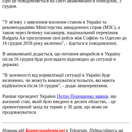
Про це повідомляється на сайті авіакомпанії в понеділок, 3
грудня.
"У зв'язку з заявленим воєнним станом в Україні та
рекомендаціями Міністерства закордонних справ (МЗС), а
також через безпеку пасажирів, національний перевізник
Bulgaria Air призупинив свої рейси між Софією та Одесою до
16 грудня 2018 року включно", - йдеться в повідомленні.
В авіакомпанії додається, що питання авіарейсів в Україну
після 16 грудня буде розглядати відповідно до ситуації в
державі.
"В залежності від нормалізації ситуації в Україні буде
визначено, чи можуть виконуватися польоти, які мають
відбуватися після 16 грудня", - додає авіаперевізник.
Раніше президент України
Петро Порошенко заявив
, що
воєнний стан, який було введено в десяти областях, - це
превентивний захід на термін у 30 днів, що може не
продовжуватися.
Новини від
Корреспондент.net
в Telegram. Підписуйтесь на