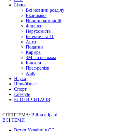
Бізнес
Всі новини розділу
Економіка
Новини компаній
Фінанси
Нерухомість
Інтернет та IT
Авто
Податки
Кар'єра
ЗМІ та реклама
Індекси
Прес-релізи
АБК
Наука
Шоу-бізнес
Спорт
Lifestyle
БЛОГИ ЧИТАЧІВ
СПЕЦТЕМА:
Війна в Ірані
ВСІ ТЕМИ
Вступ України в ЄС