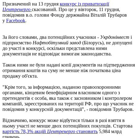
Призначений на 13 грудня
конкурс із приватизації
Центренерго
скасований. Про це у вівторок, 11 грудня,
повідомив в.о. голови Фонду держмайна Віталій Трубаров
у
Facebook
.
За його словами, два потенційних учасники -
Укрдонінвест
і
підприємство
Нафтобітумний завод
(Білорусь), не допущені
до участі в конкурсі, оскільки представлена ​​ними
документація не відповідає вимогам законодавства.
Також ними не були надані копії документів на підтвердження
отримання коштів на суму не менше ніж початкова ціна
продажу об'єкта.
"Крім того, за інформацією, наданою правоохоронними
органами, кінцевим бенефіціарним власником одного з
претендентів є особа, яка також є засновником і контролером
компаній, зареєстрованих на території РФ, про що учасник не
повідомив у конкурсній документації", - повідомив Трубаров.
Відзначимо, конкурс може відбутися тільки в разі взяття в
ньому участі не менше двох потенційних покупців. Стартова
вартість 78,3% акцій
Центренерго
становить
5,984 млрд
гривень.