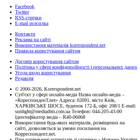
Facebook
Twitter
RSS-стрічки
E-mail розсилка
Контакти
Реклама на сайті
Використання матеріалів korrespondent.net
Правила користування сайтом
Договір користування сайтом
Політика у сфері конфіденційності і персональних даних
Угода щодо користування
Редакція
© 2000-2026, Korrespondent.net
Суб'єкт у сфері онлайн-медіа Назва онлайн-медіа –
«КореспонденТ.net» Адреса: 02091, місто Київ,
ХАРКІВСЬКЕ ШОСЕ, будинок 172-Б, офіс 208/1 E-mail:
sunlight@mediadim.com.ua
Телефон: 044-205-43-00
Ідентифікатор медіа – R40-06068
Використання будь-яких матеріалів, розміщених на
сайті, дозволяється за умови посилання на
Корреспондент.net.
При копіюванні матеріалів зі сторінки « Новини України