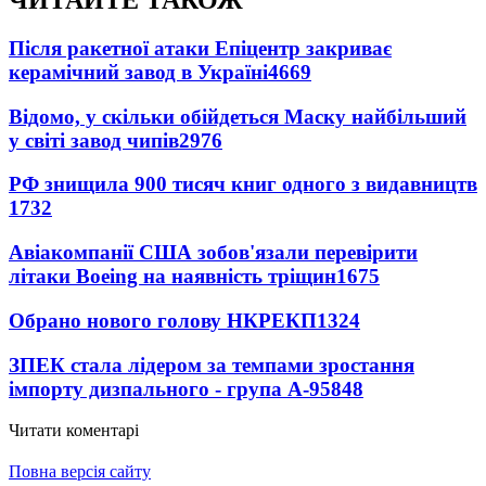
ЧИТАЙТЕ ТАКОЖ
Після ракетної атаки Епіцентр закриває
керамічний завод в Україні
4669
Відомо, у скільки обійдеться Маску найбільший
у світі завод чипів
2976
РФ знищила 900 тисяч книг одного з видавництв
1732
Авіакомпанії США зобов'язали перевірити
літаки Boeing на наявність тріщин
1675
Обрано нового голову НКРЕКП
1324
ЗПЕК стала лідером за темпами зростання
імпорту дизпального - група А-95
848
Читати коментарі
Повна версія сайту