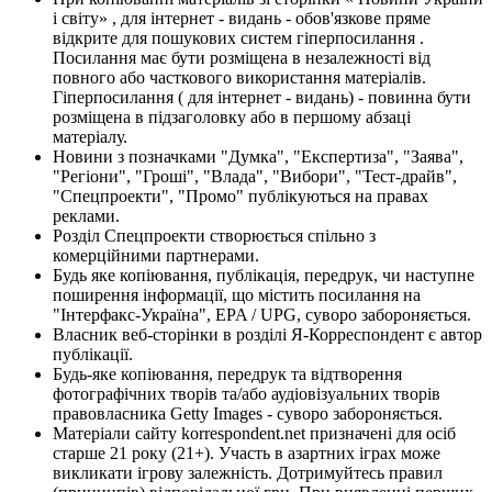
і світу» , для інтернет - видань - обов'язкове пряме
відкрите для пошукових систем гіперпосилання .
Посилання має бути розміщена в незалежності від
повного або часткового використання матеріалів.
Гіперпосилання ( для інтернет - видань) - повинна бути
розміщена в підзаголовку або в першому абзаці
матеріалу.
Новини з позначками "Думка", "Експертиза", "Заява",
"Регіони", "Гроші", "Влада", "Вибори", "Тест-драйв",
"Спецпроекти", "Промо" публікуються на правах
реклами.
Розділ Спецпроекти створюється спільно з
комерційними партнерами.
Будь яке копіювання, публікація, передрук, чи наступне
поширення інформації, що містить посилання на
"Інтерфакс-Україна", EPA / UPG, суворо забороняється.
Власник веб-сторінки в розділі Я-Корреспондент є автор
публікації.
Будь-яке копіювання, передрук та відтворення
фотографічних творів та/або аудіовізуальних творів
правовласника Getty Images - суворо забороняється.
Матеріали сайту korrespondent.net призначені для осіб
старше 21 року (21+). Участь в азартних іграх може
викликати ігрову залежність. Дотримуйтесь правил