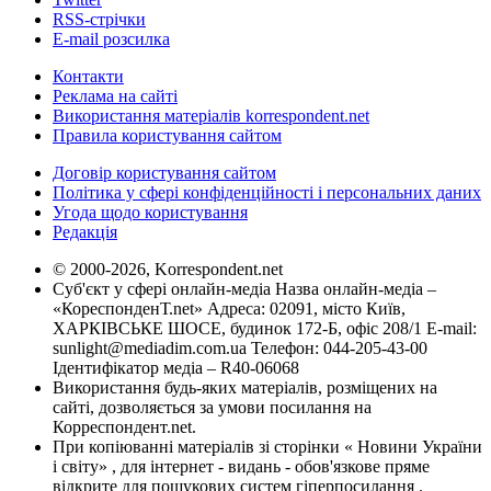
RSS-стрічки
E-mail розсилка
Контакти
Реклама на сайті
Використання матеріалів korrespondent.net
Правила користування сайтом
Договір користування сайтом
Політика у сфері конфіденційності і персональних даних
Угода щодо користування
Редакція
© 2000-2026, Korrespondent.net
Суб'єкт у сфері онлайн-медіа Назва онлайн-медіа –
«КореспонденТ.net» Адреса: 02091, місто Київ,
ХАРКІВСЬКЕ ШОСЕ, будинок 172-Б, офіс 208/1 E-mail:
sunlight@mediadim.com.ua
Телефон: 044-205-43-00
Ідентифікатор медіа – R40-06068
Використання будь-яких матеріалів, розміщених на
сайті, дозволяється за умови посилання на
Корреспондент.net.
При копіюванні матеріалів зі сторінки « Новини України
і світу» , для інтернет - видань - обов'язкове пряме
відкрите для пошукових систем гіперпосилання .