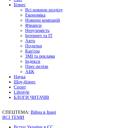
Бізнес
Всі новини розділу
Економіка
Новини компаній
Фінанси
Нерухомість
Інтернет та IT
Авто
Податки
Кар'єра
ЗМІ та реклама
Індекси
Прес-релізи
АБК
Наука
Шоу-бізнес
Спорт
Lifestyle
БЛОГИ ЧИТАЧІВ
СПЕЦТЕМА:
Війна в Ірані
ВСІ ТЕМИ
Вступ України в ЄС