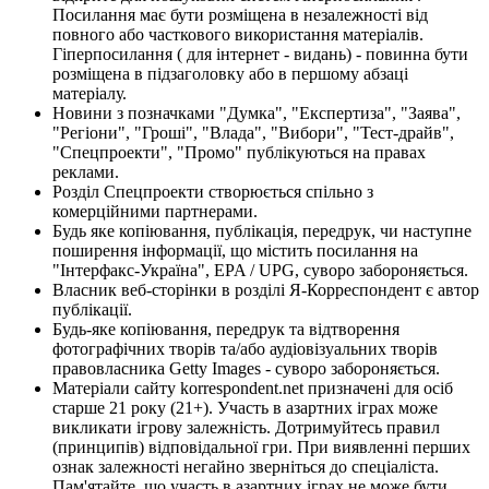
Посилання має бути розміщена в незалежності від
повного або часткового використання матеріалів.
Гіперпосилання ( для інтернет - видань) - повинна бути
розміщена в підзаголовку або в першому абзаці
матеріалу.
Новини з позначками "Думка", "Експертиза", "Заява",
"Регіони", "Гроші", "Влада", "Вибори", "Тест-драйв",
"Спецпроекти", "Промо" публікуються на правах
реклами.
Розділ Спецпроекти створюється спільно з
комерційними партнерами.
Будь яке копіювання, публікація, передрук, чи наступне
поширення інформації, що містить посилання на
"Інтерфакс-Україна", EPA / UPG, суворо забороняється.
Власник веб-сторінки в розділі Я-Корреспондент є автор
публікації.
Будь-яке копіювання, передрук та відтворення
фотографічних творів та/або аудіовізуальних творів
правовласника Getty Images - суворо забороняється.
Матеріали сайту korrespondent.net призначені для осіб
старше 21 року (21+). Участь в азартних іграх може
викликати ігрову залежність. Дотримуйтесь правил
(принципів) відповідальної гри. При виявленні перших
ознак залежності негайно зверніться до спеціаліста.
Пам'ятайте, що участь в азартних іграх не може бути