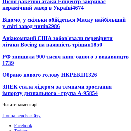
Після ракетної атаки Епіцентр закриває
керамічний завод в Україні
4674
Відомо, у скільки обійдеться Маску найбільший
у світі завод чипів
2986
Авіакомпанії США зобов'язали перевірити
літаки Boeing на наявність тріщин
1850
РФ знищила 900 тисяч книг одного з видавництв
1739
Обрано нового голову НКРЕКП
1326
ЗПЕК стала лідером за темпами зростання
імпорту дизпального - група А-95
854
Читати коментарі
Повна версія сайту
Facebook
Twitter