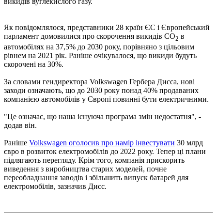
викидів вуглекислого газу.
Як повідомлялося, представники 28 країн ЄС і Європейський
парламент домовилися про скорочення викидів CO
в
2
автомобілях на 37,5% до 2030 року, порівняно з цільовим
рівнем на 2021 рік. Раніше очікувалося, що викиди будуть
скорочені на 30%.
За словами гендиректора Volkswagen Гербера Дисса, нові
заходи означають, що до 2030 року понад 40% продаваних
компанією автомобілів у Європі повинні бути електричними.
"Це означає, що наша існуюча програма змін недостатня", -
додав він.
Раніше
Volkswagen оголосив про намір інвестувати
30 млрд
євро в розвиток електромобілів до 2022 року. Тепер ці плани
підлягають перегляду. Крім того, компанія прискорить
виведення з виробництва старих моделей, почне
переобладнання заводів і збільшить випуск батарей для
електромобілів, зазначив Дисс.