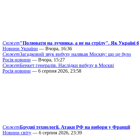
Сюжет
"Полювати на лучника, а не на стрілу". Як Україні 
Новини України
— Вчора, 16:36
Сюжет
Загадковий звук вибуху налякав Москву: що це було
Росія новини
— Вчора, 15:27
Сюжет
Бенкет генералів. Наслідки вибуху в Москві
Росія новини
— 6 серпня 2026, 23:58
Сюжет
Брудні технології. Атаки РФ на вибори у Франції
Новини світу
— 6 серпня 2026, 23:39