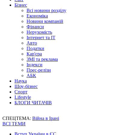
Бізнес
Всі новини розділу
Економіка
Новини компаній
Фінанси
Нерухомість
Інтернет та IT
Авто
Податки
Кар'єра
ЗМІ та реклама
Індекси
Прес-релізи
АБК
Наука
Шоу-бізнес
Спорт
Lifestyle
БЛОГИ ЧИТАЧІВ
СПЕЦТЕМА:
Війна в Ірані
ВСІ ТЕМИ
Вступ України в ЄС