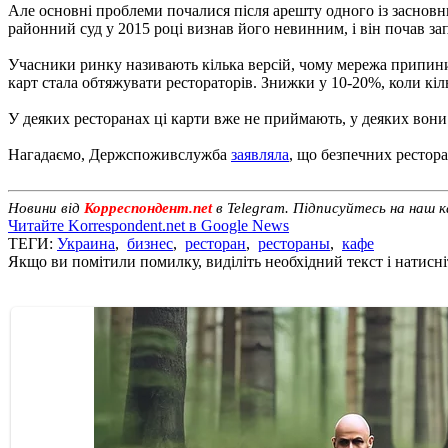
Але основні проблеми почалися після арешту одного із засновн
районний суд у 2015 році визнав його невинним, і він почав за
Учасники ринку називають кілька версій, чому мережа припинил
карт стала обтяжувати рестораторів. Знижки у 10-20%, коли кі
У деяких ресторанах ці карти вже не приймають, у деяких вони
Нагадаємо, Держспоживслужба
заявляла
, що безпечних рестора
Новини від
Корреспондент.net
в Telegram. Підписуйтесь на наш 
Читайте Korrespondent.net в Google News
ТЕГИ:
Украина
,
бизнес
,
ресторан
,
рестораны
,
кафе
Якщо ви помітили помилку, виділіть необхідний текст і натисніт