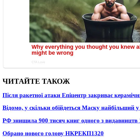
ЧИТАЙТЕ ТАКОЖ
Після ракетної атаки Епіцентр закриває керамічн
Відомо, у скільки обійдеться Маску найбільший у 
РФ знищила 900 тисяч книг одного з видавництв
Обрано нового голову НКРЕКП
1320