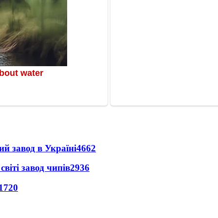
ий завод в Україні
4662
світі завод чипів
2936
1720