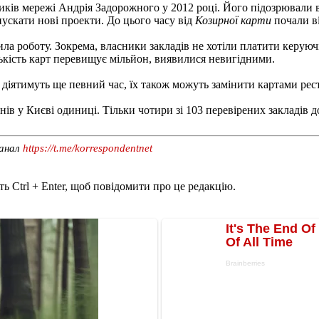
иків мережі Андрія Задорожного у 2012 році. Його підозрювали в
пускати нові проекти. До цього часу від
Козирної карти
почали ві
а роботу. Зокрема, власники закладів не хотіли платити керуючі
лькість карт перевищує мільйон, виявилися невигідними.
 діятимуть ще певний час, їх також можуть замінити картами рес
нів у Києві одиниці. Тільки чотири зі 103 перевірених закладів
канал
https://t.me/korrespondentnet
ь Ctrl + Enter, щоб повідомити про це редакцію.