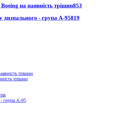
 Boeing на наявність тріщин
853
у дизпального - група А-95
819
вність тріщин
пів
- група А-95