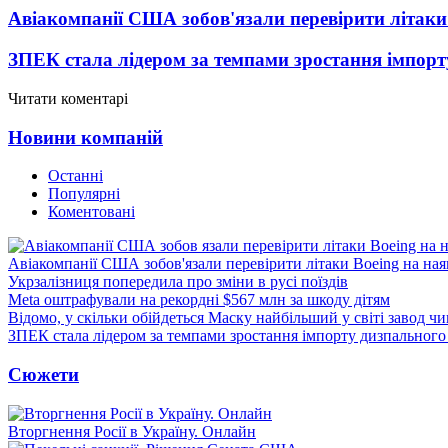
Авіакомпанії США зобов'язали перевірити літаки
ЗПЕК стала лідером за темпами зростання імпорт
Читати коментарі
Новини компаній
Останні
Популярні
Коментовані
Авіакомпанії США зобов'язали перевірити літаки Boeing на ная
Укрзалізниця попередила про зміни в русі поїздів
Meta оштрафували на рекордні $567 млн за шкоду дітям
Відомо, у скільки обійдеться Маску найбільший у світі завод чи
ЗПЕК стала лідером за темпами зростання імпорту дизпального 
Сюжети
Вторгнення Росії в Україну. Онлайн