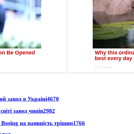
ий завод в Україні
4670
світі завод чипів
2982
 Boeing на наявність тріщин
1766