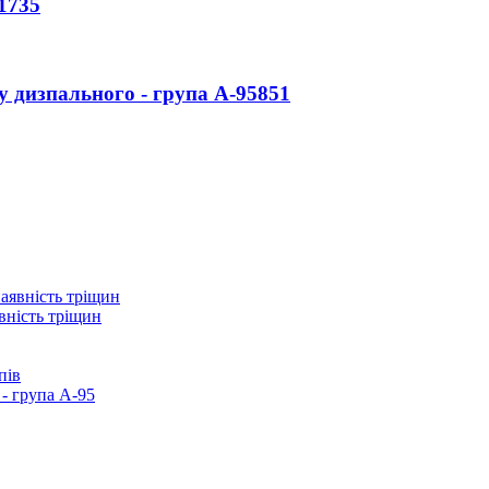
1735
у дизпального - група А-95
851
вність тріщин
пів
- група А-95