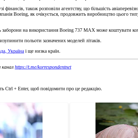
зі фінансів, також розповіли агентству, що більшість авіаперевіз
панія Boeing, як очікується, продовжить виробництво цього типу
ь заборони на використання Boeing 737 MAX може коштувати комп
изупинити польоти зазначених моделей літаків.
да, Україна
і ще низка країн.
ш канал
https://t.me/korrespondentnet
ь Ctrl + Enter, щоб повідомити про це редакцію.