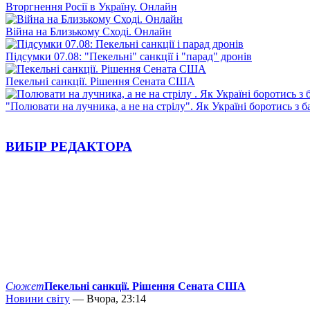
Вторгнення Росії в Україну. Онлайн
Війна на Близькому Сході. Онлайн
Підсумки 07.08: "Пекельні" санкції і "парад" дронів
Пекельні санкції. Рішення Сената США
"Полювати на лучника, а не на стрілу". Як Україні боротись з 
ВИБІР РЕДАКТОРА
Сюжет
Пекельні санкції. Рішення Сената США
Новини світу
— Вчора, 23:14