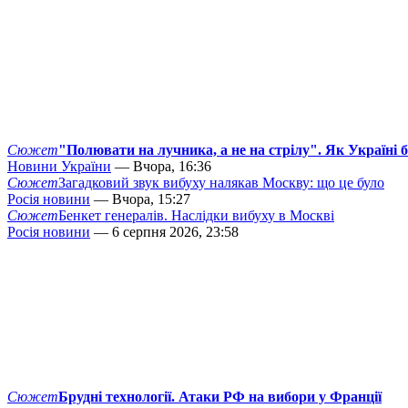
Сюжет
"Полювати на лучника, а не на стрілу". Як Україні 
Новини України
— Вчора, 16:36
Сюжет
Загадковий звук вибуху налякав Москву: що це було
Росія новини
— Вчора, 15:27
Сюжет
Бенкет генералів. Наслідки вибуху в Москві
Росія новини
— 6 серпня 2026, 23:58
Сюжет
Брудні технології. Атаки РФ на вибори у Франції