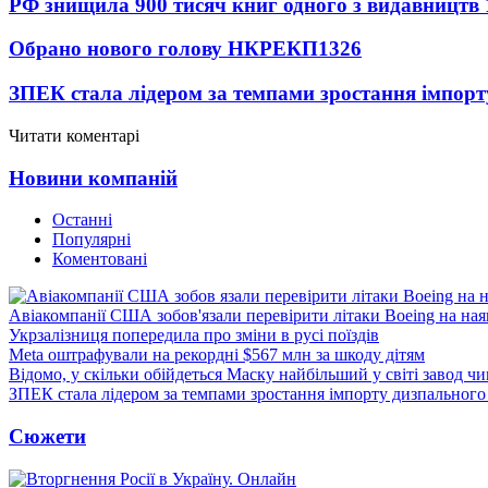
РФ знищила 900 тисяч книг одного з видавництв
Обрано нового голову НКРЕКП
1326
ЗПЕК стала лідером за темпами зростання імпорт
Читати коментарі
Новини компаній
Останні
Популярні
Коментовані
Авіакомпанії США зобов'язали перевірити літаки Boeing на ная
Укрзалізниця попередила про зміни в русі поїздів
Meta оштрафували на рекордні $567 млн за шкоду дітям
Відомо, у скільки обійдеться Маску найбільший у світі завод чи
ЗПЕК стала лідером за темпами зростання імпорту дизпального 
Сюжети