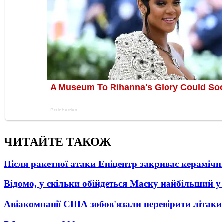
ЧИТАЙТЕ ТАКОЖ
Після ракетної атаки Епіцентр закриває керамічн
Відомо, у скільки обійдеться Маску найбільший у 
Авіакомпанії США зобов'язали перевірити літаки