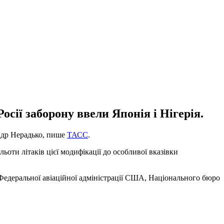
осії заборону ввели Японія і Нігерія.
андр Нерадько, пише
ТАСС
.
ти літаків цієї модифікації до особливої ​​вказівки
д Федеральної авіаційної адміністрації США, Національного бюро