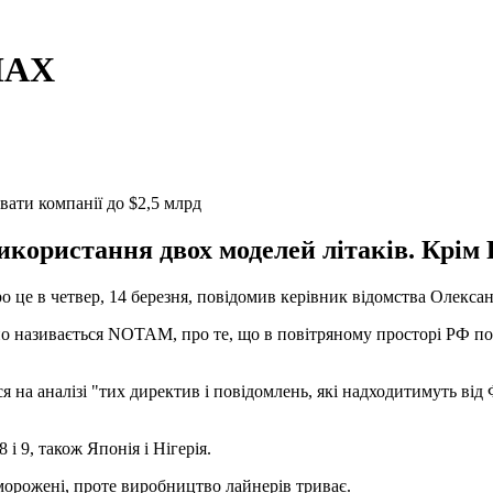
 MAX
ати компанії до $2,5 млрд
користання двох моделей літаків. Крім Р
ро це в четвер, 14 березня, повідомив керівник відомства Олекс
оно називається NOTAM, про те, що в повітряному просторі РФ польо
ся на аналізі "тих директив і повідомлень, які надходитимуть ві
і 9, також Японія і Нігерія.
морожені, проте виробництво лайнерів триває.