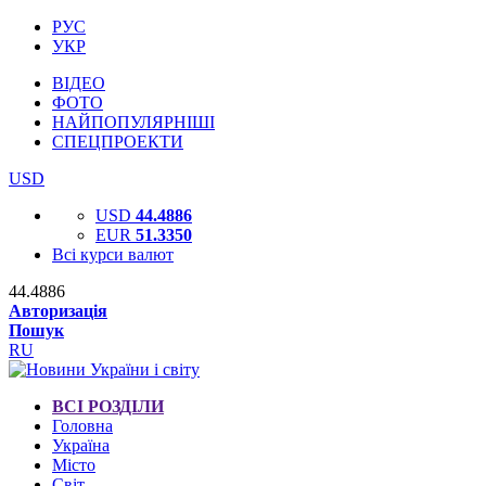
РУС
УКР
ВІДЕО
ФОТО
НАЙПОПУЛЯРНІШІ
СПЕЦПРОЕКТИ
USD
USD
44.4886
EUR
51.3350
Всі курси валют
44.4886
Авторизація
Пошук
RU
ВСІ РОЗДІЛИ
Головна
Україна
Місто
Світ