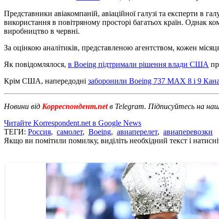
Представники авіакомпаній, авіаційної галузі та експерти в галу
використання в повітряному просторі багатьох країн. Однак ком
виробництво в червні.
За оцінкою аналітиків, представленою агентством, кожен місяц
Як повідомлялося,
в Boeing підтримали рішення влади США
пр
Крім США, напередодні
заборонили Boeing 737 MAX 8 і 9 Кана
Новини від
Корреспондент.net
в Telegram. Підписуйтесь на на
Читайте Korrespondent.net в Google News
ТЕГИ:
Россия
,
самолет
,
Boeing
,
авиаперелет
,
авиаперевозки
Якщо ви помітили помилку, виділіть необхідний текст і натисніт