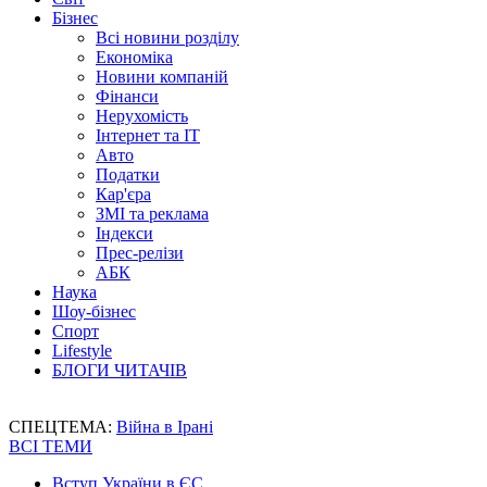
Бізнес
Всі новини розділу
Економіка
Новини компаній
Фінанси
Нерухомість
Інтернет та IT
Авто
Податки
Кар'єра
ЗМІ та реклама
Індекси
Прес-релізи
АБК
Наука
Шоу-бізнес
Спорт
Lifestyle
БЛОГИ ЧИТАЧІВ
СПЕЦТЕМА:
Війна в Ірані
ВСІ ТЕМИ
Вступ України в ЄС