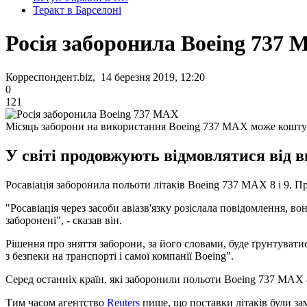
Теракт в Барселоні
Росія заборонила Boeing 737
Корреспондент.biz, 14 березня 2019, 12:20
0
121
Місяць заборони на використання Boeing 737 MAX може коштув
У світі продовжують відмовлятися від ви
Росавіація заборонила польоти літаків Boeing 737 MAX 8 і 9. П
"Росавіація через засоби авіазв'язку розіслала повідомлення, в
заборонені", - сказав він.
Рішення про зняття заборони, за його словами, буде ґрунтувати
з безпеки на транспорті і самої компанії Boeing".
Серед останніх країн, які заборонили польоти Boeing 737 MAX 8 
Тим часом агентство
Reuters
пише, що поставки літаків були за