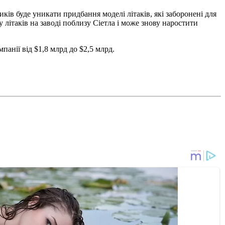
ників буде уникати придбання моделі літаків, які заборонені для
 літаків на заводі поблизу Сіетла і може знову наростити
анії від $1,8 млрд до $2,5 млрд.